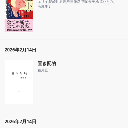
エリイ
,
尾崎世界観
,
島田雅彦
,
西加奈子
,
金原ひとみ
,
高瀬隼子
2026年2月14日
置き配的
福尾匠
2026年2月14日