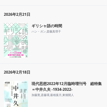
2026年2月21日
ギリシャ語の時間
ハン・ガン
,
斎藤真理子
2026年2月18日
現代思想2022年12月臨時増刊号 総特集
＝中井久夫 -1934-2022-
加藤寛
,
斎藤環
,
最相葉月
,
東畑開人