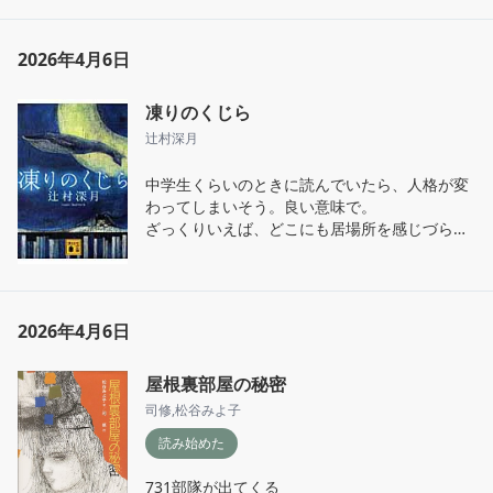
2026年4月6日
凍りのくじら
辻村深月
中学生くらいのときに読んでいたら、人格が変
わってしまいそう。良い意味で。

ざっくりいえば、どこにも居場所を感じづら
い、俯瞰しがちな主人公の成長譚。

おそらく舞台は、著者の出身地である海のない
山梨県。
2026年4月6日
屋根裏部屋の秘密
司修
,
松谷みよ子
読み始めた
731部隊が出てくる
