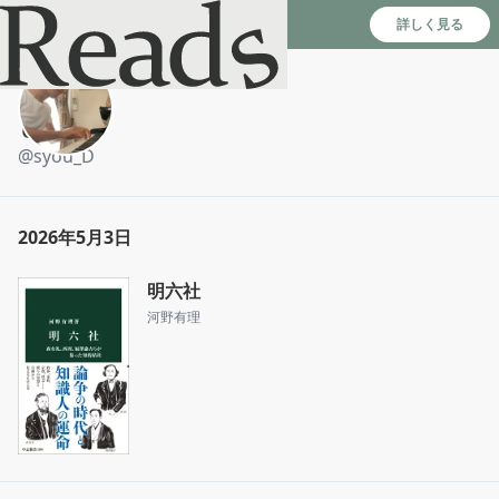
Reads - 読書のSNS＆記録アプリ
詳しく見る
しょうD
@
syou_D
2026年5月3日
明六社
河野有理