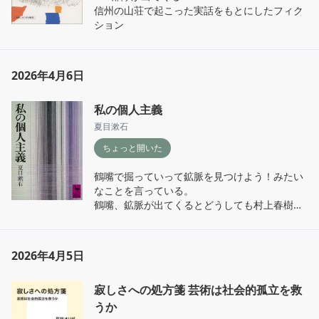
信州の山荘で起こった実話をもとにしたフィク
ション
2026年4月6日
私の個人主義
夏目漱石
ちょっと開いた
鶴嘴で掘っていって鉱脈を見つけよう！みたい
なことを言っている。

鶴嘴、鉱脈が出てくるとどうしても村上春樹が
頭に浮かぶ。村上春樹はたしか自分の地下を掘
っていこうみたいなニュアンスだったと思うけ
ど。
2026年4月5日
寂しさへの処方箋 芸術は社会的孤立を救
うか