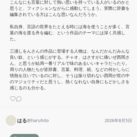
こんなにも言葉に対して熱い思いを持っている人がいるのかと
思うと、フィクションながらに感動してしまう。実際に辞書を
編集されている方はこんな思いなんだろうか。

私自身、言語の世界をたとえる時には海を使うことが多く、言
葉の海を渡る舟を編む、という作品のテーマには深く共感し
た。

三浦しをんさんの作品に登場する人物は、なんだかんだみんな
良い奴、という感じがする。チャオ、はさすがに痛いぜ西岡さ
ん、と思うが結局一番リアルで味のあるいいキャラだったり。
周りの人物たちが皆辞書、言葉、料理、紙、などの何かしらに
情熱を注いでいるのに対し、そうは振り切れない西岡が世の中
のマジョリティだと思うし、熱くなれない自身にもどかしさを
感じるのも分かる。
はる
@
haruhito
2026年8月5日