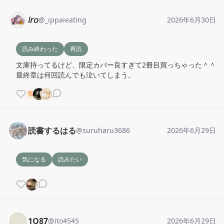
𝘪𝘳𝘰
@
_ippaieating
2026年6月30日
読み終わった
再読
文庫持ってるけど、限定カバー良すぎて2冊目買っちゃった＾＾

最終章は何回読んでも泣いてしまう。
読書するはる
@
suruharu3686
2026年6月29日
気になる
読みたい
1Q87
@
ito4545
2026年6月29日