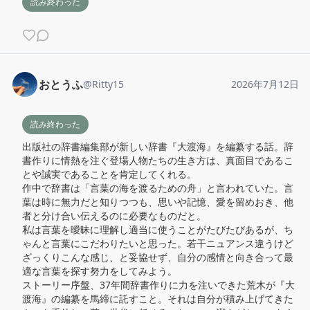
読み終わった
おとうふ
@
Ritty15
2026年7月12日
読み終わった
出版社の辞書編集部が新しい辞書『大渡海』を編纂する話。辞
書作りに情熱を注ぐ登場人物たちの生き方は、真面目であるこ
とや誠実であることを肯定してくれる。

作中で辞書は「言葉の海を渡るための舟」と言われていた。言
葉は時に無力だと知りつつも、思いや記憶、愛を留めおき、他
者と分け合い伝えるのに必要なものだと。

私は言葉を曖昧に理解し適当に使うことがたびたびあるが、ち
ゃんと言葉にこだわりたいと思った。若干ニュアンス違うけど
ざっくりこんな感じ、と妥協せず、自分の感情と向き合って最
適な言葉を探す努力をしてみよう。

ストーリー序盤、37年間辞書作りに力を注いできた荒木が『大
渡海』の編纂を馬締に託すこと。それは自分が積み上げてきた