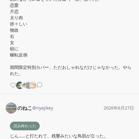
恋愛

片恋

太り肉

捗々しい

物故

右

女

頓に

輾転反側

期間限定特別カバー、ただおしゃれなだけじゃなかった。やら
れた。
のねこ
@
nyajikey
2026年6月27日
読み終わった
じん……と打たれて、残響みたいな鳥肌が立った。
