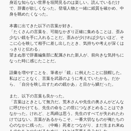
身近な知らない世界を垣間見るのは楽しい。読んでいるだけ
で、辞書が欲しくなった。登場人物と一緒に紙質を確かめ、中
身を眺めたくなった。

本書に出てきた以下の言葉が好き。

「たくさんの言葉を、可能なかぎり正確に集めることは、歪み
少ない鏡を手に入れることだ。歪みが少ければ少ないほど、そ
こに心を映して相手に差し出したとき、気持ちや考えが深くは
っきりと伝わる」

望まぬ形で辞書編集部に配属された新人が、前向きな気持ちに
なった時に感じたことだ。

語彙を増やすことを、筆者が「鏡」に例えたことに脱帽した。
私はどことなく、言葉を武器のように考えていたかも。だか
ら、「自分を映し出すための鏡かあ」と目から鱗だった。

また、以下の言葉も良かった。

「言葉はときとして無力だ。荒木さんや先生の奥さんがどんな
に呼びかけても、先生の命をこの世につなぎとめることはでき
なかった。けれど、と馬締は思う。先生のすべてが失われたわ
けではない。言葉があるからこそ、一番大切なものが俺たちの
心のなかに残った。（中略）死者とつながり、まだ生まれ来ぬ
ものたちとつながるために、ひとは言葉を生みだした。」
