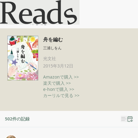
舟を編む
ホーム
舟を編む
舟を編む
三浦しをん
光文社
2015年3月12日
Amazonで購入 >>
楽天で購入 >>
e-honで購入 >>
カーリルで見る >>
502
件の記録