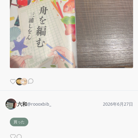
六和
@
roooxbib_
2026年6月27日
買った