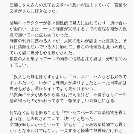
三浦しをんさんの文字と文章への想いが詰まっていて、言葉や
文章がさらに好きなった。

登場キャラクターが各々個性的で魅力に溢れており、掛け合い
が面白い。また、一つの辞書が完成するまでの過程を複数の視
点で描いていた点も面白かった。

辞書の刊行に携わる人々が、人間の思いが詰まった言葉と、そ
れに情熱を注いでいる人に触れて、自らの価値観を見つめ直し
ていく姿に自分も心を動かされた。

複数の人が集まって一つの物事に情熱を注ぐ姿は、分野を問わ
ず眩しい。

「投入した麺をほぐすがよい」「卵、ネギ、ハムなどお好みで
す」みたいな、いかにも外国人が綴りましたといった日本語は
自分も好き。通販サイトでよく見かけるやつ。

品質面に不安があるから購入は控えるけど、不得手なりに一生
懸命綴ったのが伝わってきて、微笑ましい気持ちになる。

何気なく話題を振ることを「空いたスペースに観葉植物を置く
ような」と表現されていて、凄いなと思った。

空間が寂しいからといって、誰もが「じゃあ観葉植物でも置く
か」となるわけではない。一見すると軽薄で無神経だけれど、