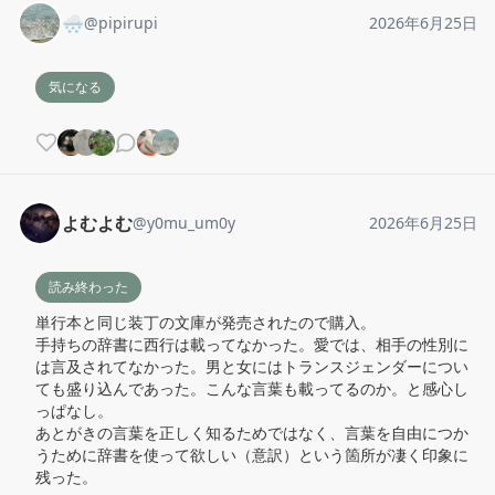
🌨
@
pipirupi
2026年6月25日
気になる
よむよむ
@
y0mu_um0y
2026年6月25日
読み終わった
単行本と同じ装丁の文庫が発売されたので購入。

手持ちの辞書に西行は載ってなかった。愛では、相手の性別に
は言及されてなかった。男と女にはトランスジェンダーについ
ても盛り込んであった。こんな言葉も載ってるのか。と感心し
っぱなし。

あとがきの言葉を正しく知るためではなく、言葉を自由につか
うために辞書を使って欲しい（意訳）という箇所が凄く印象に
残った。