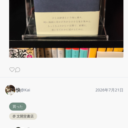
快
@
Kai
2026年7月21日
買った
@
文開堂書店