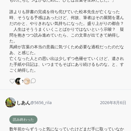
誰よりも辞書の完成を待ち侘びていた松本先生が亡くなった
時、そうなる予感はあったけど、何故、筆者はその展開を選ん
だのかと、やりきれない気持ちになった。盛り上がりの都合？
　人生はそううまくいくことばかりではないという示唆？　疑
問を抱きつつ読み進めていたら、この文章が出てきて納得し
た。

馬締が言葉の本当の意義に気づくため必要な過程だったのだな
あ、と感じた。

亡くなった人との思い出は少しずつ色褪せていくけど、遺され
た手紙や日記は、いつまでもそばにあり続けるものな。と、す
ごく納得した。
しあん
@
5656_rila
2026年8月6日
読み終わった
数年前からずうっと気になっていたけどまだ手に取っていなか