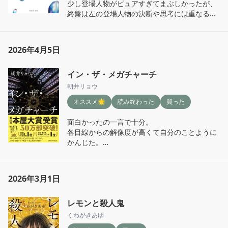
少し登場人物がピュアすぎてまぶしかったが、

終盤は左の登場人物の決断や思考には重なるも
のがあって号泣😭
2026年4月5日
イン・ザ・メガチャーチ
朝井リョウ
オススメ🌟
読み終わった
買った
面白かったの一言で十分。

各目線からの解像度が高くて自分のことように
かんじた。

面白くもあり、ドキッとすることもあり、気持
ち悪くもあった
2026年3月1日
レモンと殺人鬼
くわがきあゆ