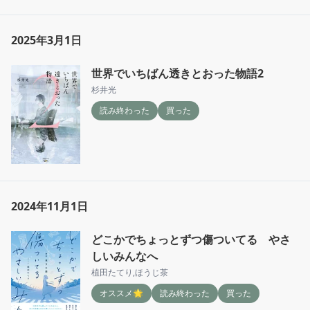
なる。

恋愛と結婚の違いは身に染みるものがあったな
2025年3月1日
世界でいちばん透きとおった物語2
杉井光
読み終わった
買った
2024年11月1日
どこかでちょっとずつ傷ついてる やさ
しいみんなへ
植田たてり
,
ほうじ茶
オススメ🌟
読み終わった
買った