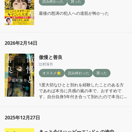
読み終わった
買った
最後の怒涛の犯人への道筋が怖かった
2026年2月14日
傲慢と善良
辻村深月
オススメ🌟
読み終わった
買った
1度大切なひとと別れを経験したことのある方
であれば本当に共感の嵐の本で、おすすめで
す。自分自身5年付き合って別れたので本当に
身に沁みて途中はしんどかったけど、自分を見
つめなおせた

2025年12月27日
相手=自分はぶっ刺さりました。
きっと今はハッピーエンドへの途中、