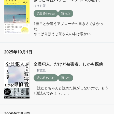
ほうじ茶
読み終わった
買った
1冊目とか違うアプローチの書き方でよかっ
た。

やっぱりほうじ茶さんの本は暖かい
2025年10月1日
全員犯人、だけど被害者、しかも探偵
下村敦史
読み終わった
買った
一読だとちゃんと読めた気がしないので、もう
1回読んでみよう。。。
2025年7月1日