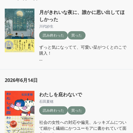
月がきれいな夜に、誰かに思い出してほ
しかった
川代紗生
読み終わった
買った
ずっと気になってて、可愛い栞がつくとのこで
購入！

「傷つけられたことばかり執着するのはもうや
めようと思った。人生うまくいかない時、私は
すぐに人を責めたがる。心にできた傷を数え
2026年6月14日
る。いろんな角度から丁寧に観察し、こんなに
傷ついた傷つけてきたあいつはひどいと。心の
わたしを庇わないで
中で何でも何度も相手を刺し返す。けれど自分
の傷を縦にして相手を責め、自分の持つ矛の鋭
石田夏穂
さから目を背けるのは、もうやめたい。」

読み終わった
買った
この文を呼んだ時まさに私の事だと思った。
社会の女性への対応や偏見、ルッキズムについ
て細かく繊細にかつユーモアに書かれていて面