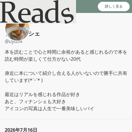
Reads - 読書のSNS＆記録アプリ
詳しく見る
フィナンシェ
@
uyu04
本を読むことで心と時間に余裕があると感じれるので本を
読む時間が楽しくて仕方がない20代

身近に本について紹介し合える人がいないので勝手に共有
しています(*ˊᵕˋ* )

最近はリアルを感じれる作品が好き

あと、フィナンシェも大好き

アイコンの写真は人生で一番美味しいパイ
2026年7月16日