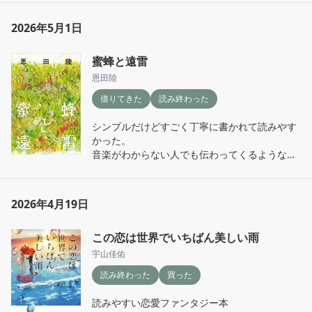
2026年5月1日
蜜蜂と遠雷
恩田陸
借りてきた
読み終わった
シンプルだけどすごく丁寧に書かれて読みやす
かった。

音楽がわからない人でも伝わってくるような表
現で面白かった。

明石さんが救われる結果でよかった。
2026年4月19日
この恋は世界でいちばん美しい雨
宇山佳佑
読み終わった
買った
読みやすい恋愛ファンタジー本
