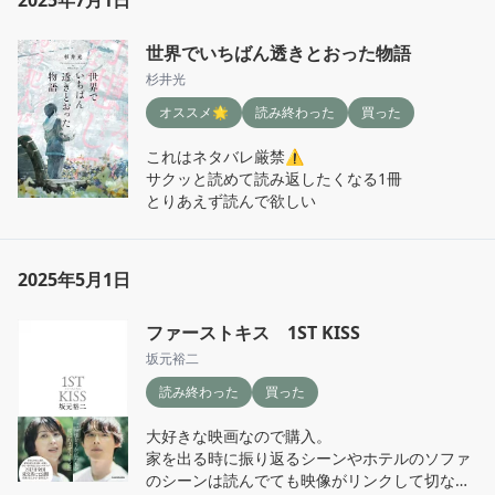
世界でいちばん透きとおった物語
杉井光
オススメ🌟
読み終わった
買った
これはネタバレ厳禁⚠️

サクッと読めて読み返したくなる1冊

とりあえず読んで欲しい
2025年5月1日
ファーストキス 1ST KISS
坂元裕二
読み終わった
買った
大好きな映画なので購入。

家を出る時に振り返るシーンやホテルのソファ
のシーンは読んでても映像がリンクして切なく