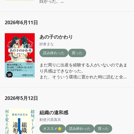
白かった。

ところどころ共感するところもあり、一気に読
める本でした
2026年6月11日
あの子のかわり
紗倉まな
読み終わった
買った
まだ周りに出産を経験する人がいないのであま
り共感はできなかった。

また、そういう環境に置かれた時に読むと全然
違うなかなと感じた。
2026年5月12日
組織の違和感
勅使川原真衣
オススメ🌟
読み終わった
買った