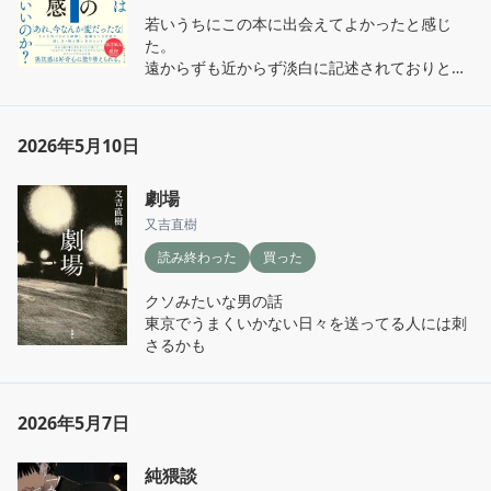
若いうちにこの本に出会えてよかったと感じ
た。

遠からずも近からず淡白に記述されておりとて
も読みやすかった

わたしも決めつけ、偏見をなるべく早く無くす
2026年5月10日
ように意識して生活していく
劇場
又吉直樹
読み終わった
買った
クソみたいな男の話

東京でうまくいかない日々を送ってる人には刺
さるかも
2026年5月7日
純猥談