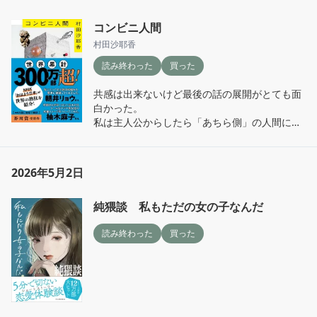
コンビニ人間
村田沙耶香
読み終わった
買った
共感は出来ないけど最後の話の展開がとても面
白かった。

私は主人公からしたら「あちら側」の人間に当
たる。

だから「こちら側」の気持ちが分からないし、
勝手に想像をしてしまう。

2026年5月2日
これは日常で気をつけるべきことだとかんじ
た。
純猥談 私もただの女の子なんだ
読み終わった
買った