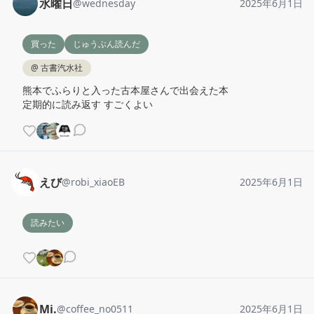
水曜日
@
wednesday
2025年6月1日
買った
じゅうぶん読んだ
@
古書汽水社
熊本でふらりと入った古本屋さんで出会えた本

定期的に読み返す すごくよい
えび
@
robi_xiaoEB
2025年6月1日
読みたい
Mi.
@
coffee_no0511
2025年6月1日