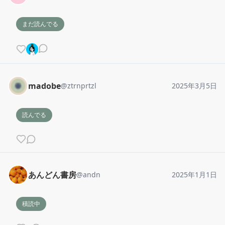
まだ読んでる
madobe
@
ztrnprtzl
2025年3月5日
読んでる
あんどん書房
@
andn
2025年1月1日
積読中