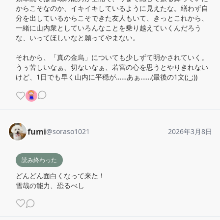
からこそなのか、イキイキしているように見えたな。繕わず自
分を出しているからこそできた友人もいて、きっとこれから、
一緒に山内衆としていろんなことを乗り越えていくんだろう
な、いってほしいなと願ってやまない。

それから、「真の金烏」についても少しずて明かされていく。
うぅ苦しいなぁ、切ないなぁ、若宮の心を思うとやりきれない
けど、1日でも早く山内に平穏が……あぁ……(最後の1文(;_;))
fumi
@
soraso1021
2026年3月8日
読み終わった
どんどん面白くなって来た！

雪哉の能力、恐るべし