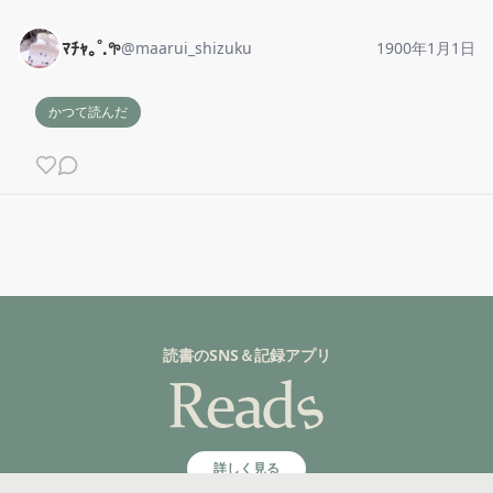
ﾏﾁｬ｡˚.𖧧
@
maarui_shizuku
1900年1月1日
かつて読んだ
読書のSNS＆記録アプリ
詳しく見る