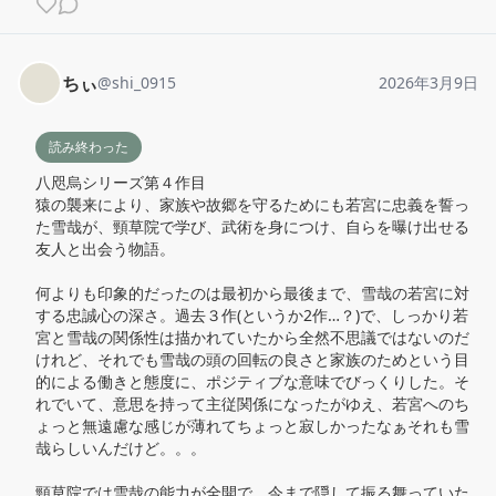
ちぃ
@
shi_0915
2026年3月9日
読み終わった
八咫烏シリーズ第４作目

猿の襲来により、家族や故郷を守るためにも若宮に忠義を誓っ
た雪哉が、頸草院で学び、武術を身につけ、自らを曝け出せる
友人と出会う物語。

何よりも印象的だったのは最初から最後まで、雪哉の若宮に対
する忠誠心の深さ。過去３作(というか2作…？)で、しっかり若
宮と雪哉の関係性は描かれていたから全然不思議ではないのだ
けれど、それでも雪哉の頭の回転の良さと家族のためという目
的による働きと態度に、ポジティブな意味でびっくりした。そ
れでいて、意思を持って主従関係になったがゆえ、若宮へのち
ょっと無遠慮な感じが薄れてちょっと寂しかったなぁそれも雪
哉らしいんだけど。。。

頸草院では雪哉の能力が全開で、今まで隠して振る舞っていた