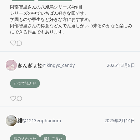
阿部智里さんの八咫烏シリーズ4作目

シリーズの中でいちばん好きな回です。

学園ものや寮生など好きな方におすすめ。

阿部智里さんの得意などんでん返しがいつ来るのかなと楽しみ
にできる作品でもあります。
きんぎょ飴
@
kingyo_candy
2025年3月8日
かつて読んだ
緋
@
1213euphonium
2025年2月14日
読み終わった
借りてきた