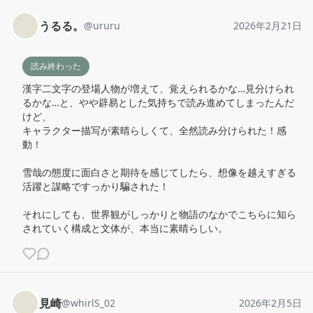
うるる。
@
ururu
2026年2月21日
読み終わった
漢字二文字の登場人物が増えて、覚えられるかな…見分けられ
るかな…と、やや辟易とした気持ちで読み進めてしまったんだ
けど、

キャラクター描写が素晴らしくて、全然読み分けられた！感
動！

雪哉の態度に面白さと期待を感じてしたら、想像を越えすぎる
活躍と謀略ですっかり騙された！

それにしても、世界観がしっかりと物語のなかでこちらに知ら
されていく構成と文体が、本当に素晴らしい。
見崎
@
whirlS_02
2026年2月5日