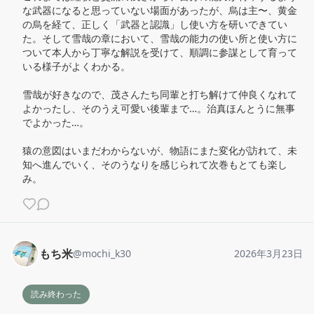
な武器になると思っていない場面があったが、烏は主〜、黄金
の烏を経て、正しく「武器と認識」し使い方を研いできてい
た。そして雪哉の章において、雪哉の能力の使い所と使い方に
ついて本人から丁寧な解説を受けて、順調に参謀として育って
いる様子がよくわかる。

雪哉が好きなので、茂さんたち同輩と打ち解けて仲良くなれて
よかったし、そのうえ可愛い後輩まで…。治真ほんとうに無事
でよかった…。

猿の意図はいまだわからないが、物語にまた変化が訪れて、未
知へ進んでいく、そのうなりを感じられて次巻もとても楽し
み。
もち米
@
mochi_k30
2026年3月23日
読み終わった