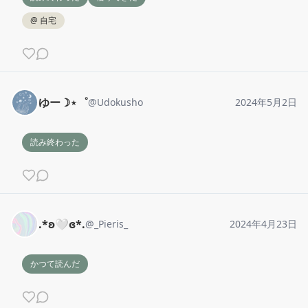
@
自宅
ゆー☽⋆゜
@
Udokusho
2024年5月2日
読み終わった
.*ʚ🤍ɞ*.
@
_Pieris_
2024年4月23日
かつて読んだ