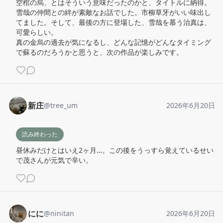
空棺の烏、とはそういう意味だったのかと、タイトルに納得。

雪哉の仲間との絆が素敵なお話でした。市柳草牙がいい味出し
てました。そして、最後の方に登場した、雪哉を慕う治真は、
可愛らしい。

真の金烏の過去が気になるし、どんな記憶がどんなタイミング
で蘇るのだろうかと思うと、次の作品が楽しみです。
新庄
@
tree_um
2026年6月20日
読み終わった
昼休みだけとはいえ2ヶ月…。この後をうっすら覚えているせい
で茂さんが元気で辛い。
にに
@
ninitan
2026年6月20日