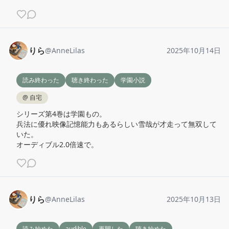
りら
@
AnneLilas
2025年10月14日
読み終わった
聴き終わった
学園小説
@
自宅
シリーズ第4巻は学園もの。

兵法に優れ映像記憶能力もあるらしい雪哉が才走って無双して
いた。

オーディブル2.0倍速で。
りら
@
AnneLilas
2025年10月13日
読み始めた
audible
再開した
聴き始めた