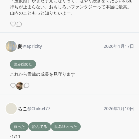
『玉依姫』がまだ手元になくって、はやく続きをくださいの気
持ちが止まらない。おもしろいファンタジーって本当に最高。
山内のこともっと知りたいよー。
夏
@
apricity
2026年1月17日
読み始めた
これから雪哉の成長を見守ります
ちこ
@
Chiko477
2026年1月10日
買った
読んでる
読み終わった
-1/11