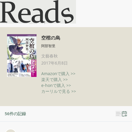
空棺の烏
ホーム
空棺の烏
空棺の烏
阿部智里
文藝春秋
2017年6月8日
Amazonで購入 >>
楽天で購入 >>
e-honで購入 >>
カーリルで見る >>
56
件の記録