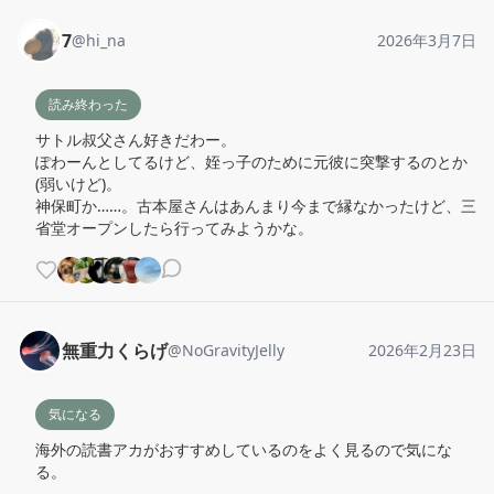
7
@
hi_na
2026年3月7日
読み終わった
サトル叔父さん好きだわー。

ぽわーんとしてるけど、姪っ子のために元彼に突撃するのとか
(弱いけど)。

神保町か……。古本屋さんはあんまり今まで縁なかったけど、三
省堂オープンしたら行ってみようかな。
無重力くらげ
@
NoGravityJelly
2026年2月23日
気になる
海外の読書アカがおすすめしているのをよく見るので気にな
る。