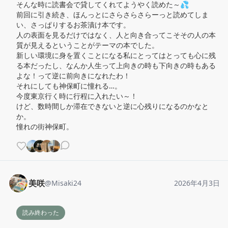
そんな時に読書会で貸してくれてようやく読めた～💦

前回に引き続き、ほんっとにさらさらさらーっと読めてしま
い、さっぱりするお茶漬け本です。

人の表面を見るだけではなく、人と向き合ってこそその人の本
質が見えるということがテーマの本でした。

新しい環境に身を置くことになる私にとってはとっても心に残
る本だったし、なんか人生って上向きの時も下向きの時もある
よな！って逆に前向きになれたわ！

それにしても神保町に憧れる…。

今度東京行く時に行程に入れたい～！

けど、数時間しか滞在できないと逆に心残りになるのかなと
か。

憧れの街神保町。
美咲
@
Misaki24
2026年4月3日
読み終わった