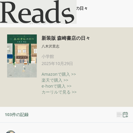
新装版 森崎書店の日々
ホーム
新装版 森崎書店の日々
新装版 森崎書店の日々
八木沢里志
小学館
2025年10月29日
Amazonで購入 >>
楽天で購入 >>
e-honで購入 >>
カーリルで見る >>
103
件の記録