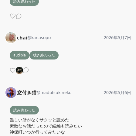
読み終わった
chai
@
kanasopo
2026年5月7日
audible
聴き終わった
窓付き猫
@
madotsukineko
2026年5月6日
読み終わった
難しい所がなくサクッと読めた

素敵なお話だったので続編も読みたい

神保町いつか行ってみたいな