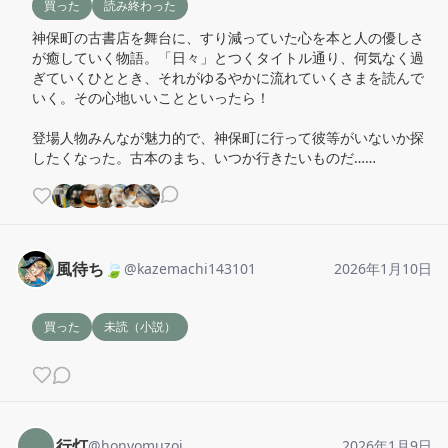
買った
読み終わった
神保町の古書店を舞台に、すり減っていた心を本と人の優しさ
が癒していく物語。「日々」とつくタイトル通り、何気なく過
ぎていくひととき、それがゆるやかに流れていくさまを読んで
いく。その心地いいことといったら！

登場人物みんなが魅力的で、神保町に行って彼等がいないか探
したくなった。古本のまち、いつか行きたいものだ……
風待ち🍃
@
kazemachi143101
2026年1月10日
買った
未読（小説）
行灯
@
honyomuzoi
2026年1月9日