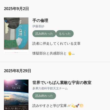
2025年9月2日
手の倫理
伊藤亜紗
読み終わった
もらった
読者に伴走してくれている文章

懐疑部分と共感部分と 🖐️

・作品鑑賞について(絵画と彫塑、彫塑は触覚
的…)

・実感を知っておくことで解像度があがる　(ス
2025年8月29日
ポーツを翻訳するには視覚のみを離れ、聴覚や
触覚を通す)
世界でいちばん素敵な宇宙の教室
多摩六都科学館天文チーム
読み終わった
読みやすさと学び宝庫🪐💫🚀🌕