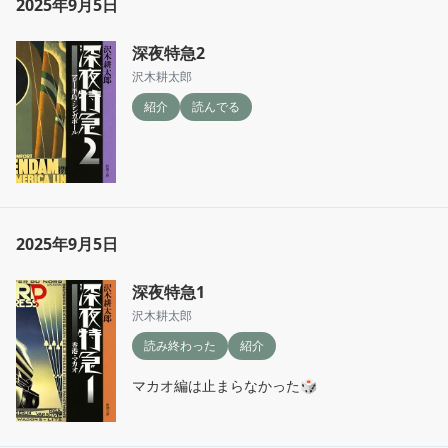
2025年9月5日
深夜特急2
沢木耕太郎
紹介
読んでる
2025年9月5日
深夜特急1
沢木耕太郎
読み終わった
紹介
マカオ編は止まらなかった🎲