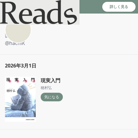
Reads - 読書のSNS＆記録アプリ
詳しく見る
📖🐝
@
hachiK
2026年3月1日
現実入門
穂村弘
気になる