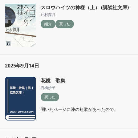
スロウハイツの神様（上） (講談社文庫)
辻村深月
紹介
買った
2025年9月14日
花鏡―歌集
石橋妙子
買った
開いたページに漆の短歌があったので。