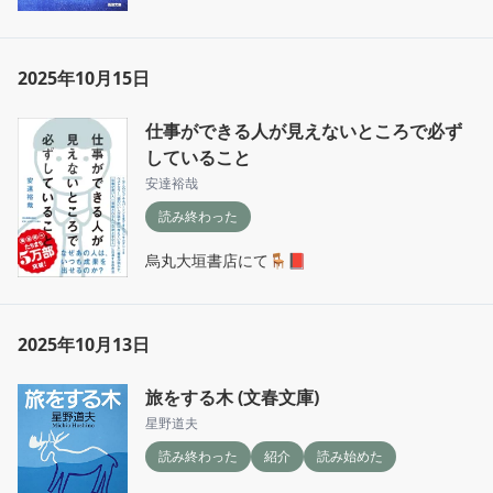
2025年10月15日
仕事ができる人が見えないところで必ず
していること
安達裕哉
読み終わった
烏丸大垣書店にて🪑📕
2025年10月13日
旅をする木 (文春文庫)
星野道夫
読み終わった
紹介
読み始めた