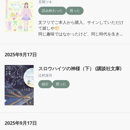
だけの人生ゲームルートを、懸命に進んでい
月岡ツキ
る。優しく穏やかで、許し許される世界であっ
読み終わった
買った
てほしい🚗🚙🚚
文フリでご本人から購入、サインしていただけ
て嬉しや🌕

同じ趣味ではなかったけど、同じ時代を生きて
きた者として分かる感覚が散りばめられていた
2025年9月17日
スロウハイツの神様（下） (講談社文庫)
辻村深月
紹介
買った
2025年9月17日