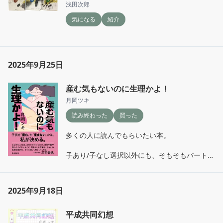
浅田次郎
気になる
紹介
2025年9月25日
産む気もないのに生理かよ！
月岡ツキ
読み終わった
買った
多くの人に読んでもらいたい本。

子あり/子なし選択以外にも、そもそもパートナ
ーをもつ/もたない等無数の選択肢があり、それ
らに当てはめて読むこともできる気がする。

また、男性視点でこのような本が書かれるとし
2025年9月18日
たら、どんな内容になるだろうか等も考えた。

平成共同幻想
筆者が言うとおり、みなそれぞれの盤面で自分