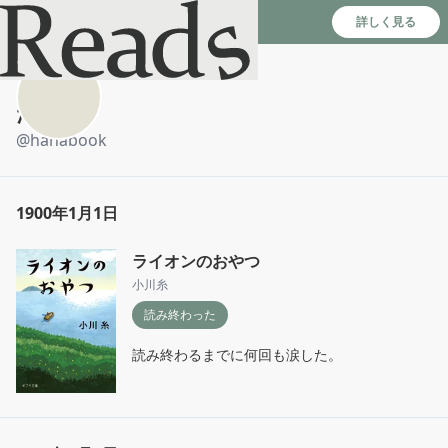
Reads - 読書のSNS＆記録アプリ
詳しく見る
たまご
@
hanabook
1900年1月1日
ライオンのおやつ
小川糸
読み終わった
読み終わるまでに何回も涙した。