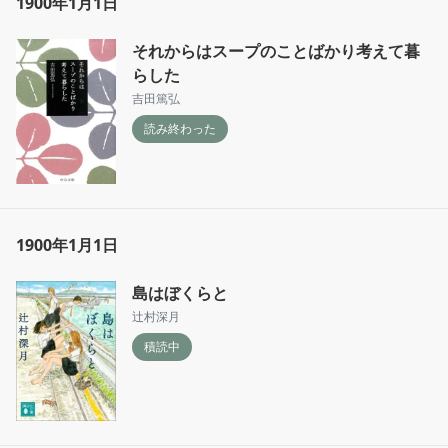
1900年1月1日
それからはスープのことばかり考えて暮
らした
吉田篤弘
読み終わった
1900年1月1日
島はぼくらと
辻村深月
積読中