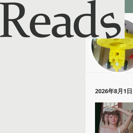
Reads - 読書のSNS＆記録アプリ
かりんとう
@
karintochan
2026年8月1日