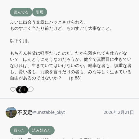
読んでる
引用
ふいに出会う文章にハッとさせられる。

ものすごく当たり前だけど、ものすごく大事なこと。

以下引用。

もちろん神父は軽率だったのだ。だから殺されても仕方がな
い？　ほんとうにそうなのだろうか。健全で真面目に生きてい
なければ、生きていてはいけないのか。軽率な者も、慎重な者
も、賢い者も、冗談を言うだけの者も、みな等しく生きている
自由があるのではないか？　（p.88）
不安定
@
unstable_okyt
2026年2月21日
買った
読み始めた