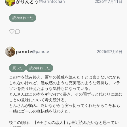
かりんとう
@
karintochan
2026年7月11日
読み終わった
panote
@
panote
2026年7月6日
買った
読み終わった
この本を読み終え、百年の孤独を読んだ！とは言えないのかも
しれないけれど、達成感のような充実感のような気持ち、マラ
ソンを走り終えたような気持ちになっている。

とんさんはこの本を4年かけて書き、その間ずっと代わりに読む
ことの意味について考え続ける。

とんさんが悩み、迷いながらも突っ切ってくれたからこそ私も
一緒にゴールの爽快感を味わえた。

後半の脱線、【A子さんの恋人】は最近読みたいなと思ってい