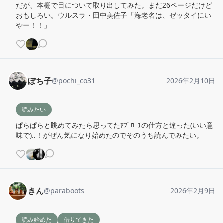
だが、本棚で目について取り出してみた。まだ26ページだけど
おもしろい。ウルスラ・田中美佐子「海老名は、ゼッタイにい
やー！！」
ぽち子
@
pochi_co31
2026年2月10日
読みたい
ぱらぱらと眺めてみたら思ってたｱﾌﾟﾛｰﾁの仕方と違った(いい意
味で)‥！がぜん気になり始めたのでそのうち読んでみたい。
きん
@
paraboots
2026年2月9日
読み始めた
借りてきた