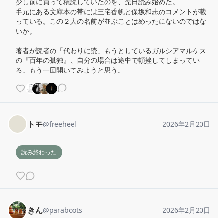
少し前に買って積読していたのを、先日読み始めた。

手元にある文庫本の帯には三宅香帆と保坂和志のコメントが載
っている。この２人の名前が並ぶことはめったにないのではな
いか。

著者が読者の「代わりに読」もうとしているガルシアマルケス
の『百年の孤独』、自分の場合は途中で頓挫してしまってい
る。もう一回開いてみようと思う。
トモ
@
freeheel
2026年2月20日
読み終わった
きん
@
paraboots
2026年2月20日