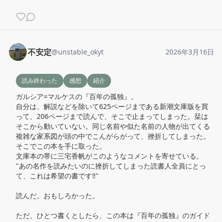
不安定
@
unstable_okyt
2026年3月16日
読み終わった
感想
紹介
ガルシア=マルケスの『百年の孤独』。

自分は、解説などを除いて625ページまである新潮文庫版を買
って、206ページまで読んで、そこで止まってしまった。栞は
そこから動いていない。同じ名前や似た名前の人物が出てくる
複雑な家系図が頭の中でこんがらがって、挫折してしまった。

そこでこの本を手に取った。

文庫本の帯に三宅香帆がこのようなコメントを寄せている。

"あの名作を読みたいのに挫折してしまった読書人全員にとっ
て、これは希望の書です‼︎"

読んだ。おもしろかった。

ただ、ひとつ書くとしたら、この本は『百年の孤独』のガイド