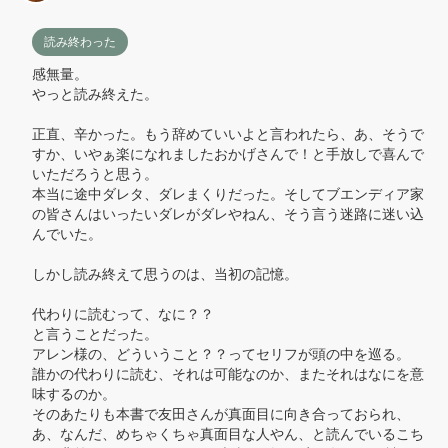
読み終わった
感無量。

やっと読み終えた。

正直、辛かった。もう辞めていいよと言われたら、あ、そうで
すか、いやぁ楽になれましたおかげさんで！と手放しで喜んで
いただろうと思う。

本当に途中ダレタ、ダレまくりだった。そしてブエンディア家
の皆さんはいったいダレがダレやねん、そう言う迷路に迷い込
んでいた。

しかし読み終えて思うのは、当初の記憶。

代わりに読むって、なに？？

と言うことだった。

アレン様の、どういうこと？？ってセリフが頭の中を巡る。

誰かの代わりに読む、それは可能なのか、またそれはなにを意
味するのか。

そのあたりも本書で友田さんが真面目に向き合っておられ、
あ、なんだ、めちゃくちゃ真面目な人やん、と読んでいるこち