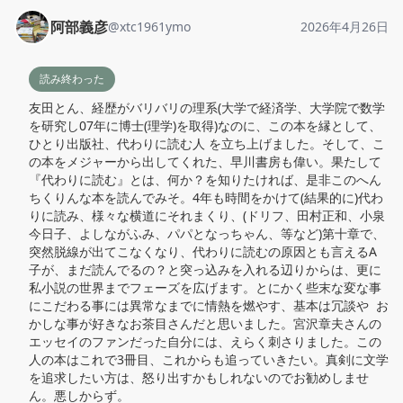
阿部義彦
@
xtc1961ymo
2026年4月26日
読み終わった
友田とん、経歴がバリバリの理系(大学で経済学、大学院で数学
を研究し07年に博士(理学)を取得)なのに、この本を縁として、
ひとり出版社、代わりに読む人 を立ち上げました。そして、こ
の本をメジャーから出してくれた、早川書房も偉い。果たして
『代わりに読む』とは、何か？を知りたければ、是非このへん
ちくりんな本を読んでみそ。4年も時間をかけて(結果的に)代わ
りに読み、様々な横道にそれまくり、(ドリフ、田村正和、小泉
今日子、よしながふみ、パパとなっちゃん、等など)第十章で、
突然脱線が出てこなくなり、代わりに読むの原因とも言えるA
子が、まだ読んでるの？と突っ込みを入れる辺りからは、更に
私小説の世界までフェーズを広げます。とにかく些末な変な事
にこだわる事には異常なまでに情熱を燃やす、基本は冗談や  お
かしな事が好きなお茶目さんだと思いました。宮沢章夫さんの
エッセイのファンだった自分には、えらく刺さりました。この
人の本はこれで3冊目、これからも追っていきたい。真剣に文学
を追求したい方は、怒り出すかもしれないのでお勧めしませ
ん。悪しからず。