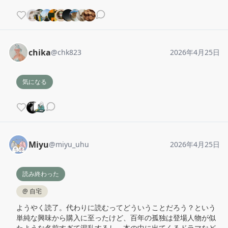
chika
@
chk823
2026年4月25日
気になる
Miyu
@
miyu_uhu
2026年4月25日
読み終わった
@
自宅
ようやく読了。代わりに読むってどういうことだろう？という
単純な興味から購入に至ったけど、百年の孤独は登場人物が似
たような名前すぎて混乱するし、本の中に出てくるドラマなど