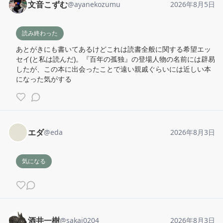
文音こずむ
@
ayanekozumu
2026年8月5日
読み終わった
あとがきにも書いてあるけどこれは読書全般に関する希望エッ
セイ(と私は読んだ)。『百年の孤独』の登場人物の名前には辟易
したが、この本に出会ったことで遠い親戚ぐらいには近しい本
になった気がする
エダ
@
eda
2026年8月3日
気になる
酒井一樹
@
sakai0204
2026年8月3日