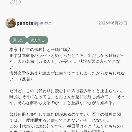
panote
@
panote
2026年6月29日
買った
読んでる
本家【百年の孤独】と一緒に購入。

まずは本家をパラパラとめくったところ、出だしから難解だっ
た。人の名前（カタカナ）が長い...。状況が頭に入ってこな
い。

海外文学をあまり読まずに生きてきてしまったからかもしれな
い。（反省）

だけど、この【代わりに読む】の方は読み出すと止まらない。
離脱しそうになっても、とんさんが急に脱線し始めて、「そっ
か、そんな解釈もあるのか！」と意識がつながり始める。

普段何冊も並行して読む癖があるのですが、百年の孤独に関し
ては、一度離脱すると戻ってこれないかもしれない...。

この【代わりに読む】ですら、半日明けると「ん？どちらのア
ルカディオ？」となってしまう。悲しい私の記憶力。
