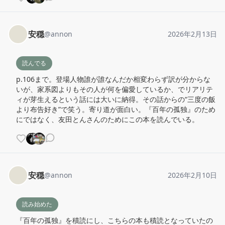
安穏
@
annon
2026年2月13日
読んでる
p.106まで。登場人物誰が誰なんだか相変わらず訳が分からな
いが、家系図よりもその人が何を偏愛しているか、でリアリテ
ィが芽生えるという話には大いに納得。その話からの“三度の飯
より布告好き”で笑う。寄り道が面白い。『百年の孤独』のため
にではなく、友田とんさんのためにこの本を読んでいる。
安穏
@
annon
2026年2月10日
読み始めた
『百年の孤独』を積読にし、こちらの本も積読となっていたの