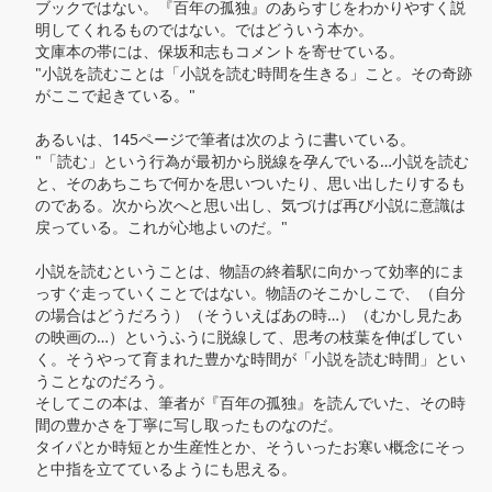
ブックではない。『百年の孤独』のあらすじをわかりやすく説
明してくれるものではない。ではどういう本か。

文庫本の帯には、保坂和志もコメントを寄せている。

"小説を読むことは「小説を読む時間を生きる」こと。その奇跡
がここで起きている。"

あるいは、145ページで筆者は次のように書いている。

"「読む」という行為が最初から脱線を孕んでいる…小説を読む
と、そのあちこちで何かを思いついたり、思い出したりするも
のである。次から次へと思い出し、気づけば再び小説に意識は
戻っている。これが心地よいのだ。"

小説を読むということは、物語の終着駅に向かって効率的にま
っすぐ走っていくことではない。物語のそこかしこで、（自分
の場合はどうだろう）（そういえばあの時…）（むかし見たあ
の映画の…）というふうに脱線して、思考の枝葉を伸ばしてい
く。そうやって育まれた豊かな時間が「小説を読む時間」とい
うことなのだろう。

そしてこの本は、筆者が『百年の孤独』を読んでいた、その時
間の豊かさを丁寧に写し取ったものなのだ。

タイパとか時短とか生産性とか、そういったお寒い概念にそっ
と中指を立てているようにも思える。
