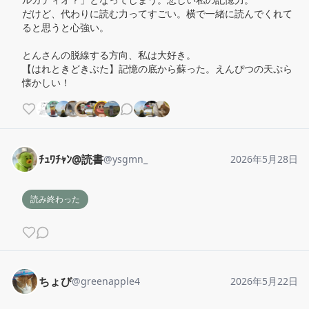
だけど、代わりに読む力ってすごい。横で一緒に読んでくれて
ると思うと心強い。

とんさんの脱線する方向、私は大好き。

【はれときどきぶた】記憶の底から蘇った。えんぴつの天ぷら
懐かしい！
ﾁｭﾜﾁｬﾝ@読書
@
ysgmn_
2026年5月28日
読み終わった
ちょび
@
greenapple4
2026年5月22日