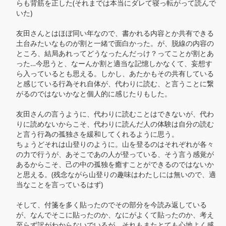
らも背筋を正した(それまでは本当にダレて寝っ転がって読んで
いた)

友田さんとはほぼ同い年なので、書かれる内容とか共有できる
土台みたいなものが割と一緒で面白かった。が、脱線の内容の
ところ、結局あれってどうなったんだっけ？ってことが割とあ
った…今思うと、なーんか割と適当な記憶しかなくて、妄想す
ら入っているとも思える。しかし、あたかもその共有している
と感じている行為それ自体が、代わりに読む、と言うことに繋
がるのではないかなと個人的に感じたりもした。

友田さんの言うように、代わりに読むことはできないが、代わ
りに読めないからこそ、代わりに読んだ人の体験は自分の読む
と言う行為の孤独さを緩和してくれるように思う。

ちょうどそれは山登りのように。山を登るのはそれぞれが各々
の力で行うが、あそこであの人が登っている、そう言う感覚が
あるからこそ、己の中の孤独を癒すことができるのではないか
と思える。(残念ながら山登りの趣味はわたしには無いので、適
当なことを言っているはず)

そして、付箋を多く貼ったのでその部分を今読み返している
が、なんでそこに貼ったのか、なにがよくて貼ったのか、考え
至らず訳がわからないでいるが、それもまたとても心地よく感