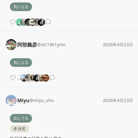
気になる
阿部義彦
@
xtc1961ymo
2026年4月23日
気になる
Miyu
@
miyu_uhu
2026年4月23日
読んでる
@
自宅