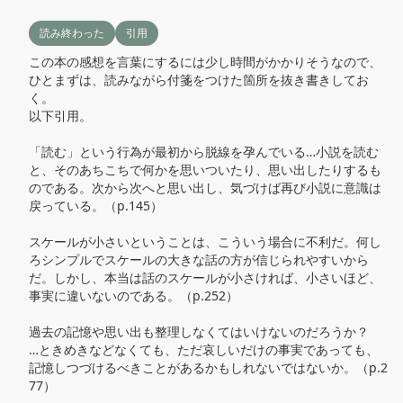
読み終わった
引用
この本の感想を言葉にするには少し時間がかかりそうなので、
ひとまずは、読みながら付箋をつけた箇所を抜き書きしてお
く。

以下引用。

「読む」という行為が最初から脱線を孕んでいる…小説を読む
と、そのあちこちで何かを思いついたり、思い出したりするも
のである。次から次へと思い出し、気づけば再び小説に意識は
戻っている。（p.145）

スケールが小さいということは、こういう場合に不利だ。何し
ろシンプルでスケールの大きな話の方が信じられやすいから
だ。しかし、本当は話のスケールが小さければ、小さいほど、
事実に違いないのである。（p.252）

過去の記憶や思い出も整理しなくてはいけないのだろうか？　
…ときめきなどなくても、ただ哀しいだけの事実であっても、
記憶しつづけるべきことがあるかもしれないではないか。（p.2
77）
