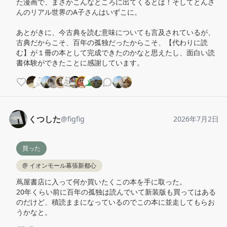
た漫画で、まさかこんなところに出てくるとは！そしてとんさ
んのリアル世界のA子さんはいずこに。

あとがきに、今古典を読む意味についても言及されているが、
古典だからこそ、百年の孤独だったからこそ、【代わりに読
む】が１冊の本として完成できたのかなと思えたし、面白い読
書体験ができたことに感謝しています。
くつした
@
figfig
2026年7月2日
買った
@
イオンモール幕張新都心
蔦屋書店に入って何か買いたくこの本を手に取った。

20年くらい前に百年の孤独は読んでいて新装版も買ってはある
のだけど、積読ままになっているのでこの本に並走してもらお
うかなと。