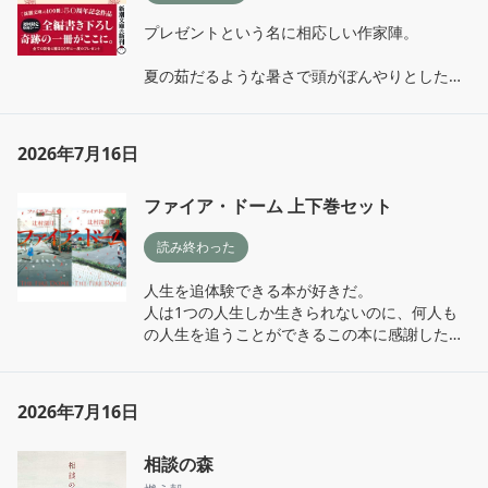
プレゼントという名に相応しい作家陣。

夏の茹だるような暑さで頭がぼんやりとしたよ
うな気分になる短編集だった。町田そのこさん
のが好きでした。

2026年7月16日
さぁ、私の人生に小説という選択肢を。
ファイア・ドーム 上下巻セット
読み終わった
人生を追体験できる本が好きだ。

人は1つの人生しか生きられないのに、何人も
の人生を追うことができるこの本に感謝したく
なった。

一つの事件によって苦しめられた関係者たちの
2026年7月16日
想いをひしひしと受け取った。こんなにも脳内
で映像が浮かぶ小説は初めて。
相談の森