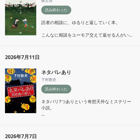
燃え殻
読み終わった
読者の相談に、ゆるりと返していく本。

こんなに相談をユーモア交えて返せる人がいる
のか。

単身赴任の夫にできることは？→帰りしなの
「またね」で充分 という答えが好きでした。

2026年7月11日
人生には答えはない、あるのは問いだけだ。
ネタバレあり
下村敦史
読み終わった
ネタバリ7つありという奇想天外なミステリー
小説。

読者への挑戦状と受け取って、頑張って考えて
みたが普段はミステリーを読まないので、トリ
ックが全く読めなかった。

2026年7月7日