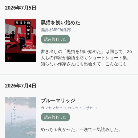
2026年7月5日
黒猫を飼い始めた
講談社MRC編集部
読み終わった
書き出しの「黒猫を飼い始めた」は同じで、26
人もの作家が物語を紡ぐショートショート集。
知らない作家さんにも出会えて、こんなにも物
語の広がりがあることにも驚く。

個人的に好きなのは、一穂ミチさん・原田ひ香
2026年7月4日
さん辺り。
ブルーマリッジ
カツセマサヒコ
,
カツセ・マサヒコ
読み終わった
めっちゃ良かった。一晩で一気読みした。
