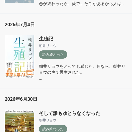
恋が終わったら、愛で。そこがあるから人は結
婚するんだと改めて思えた。過去に何かあって
もそれを反省して、何気ない日常を大切にでき
る人と共にいたいという気持ちはとても理解で
2026年7月4日
きた。
生殖記
朝井リョウ
読み終わった
朝井リョウをとっても感じた。何なら、朝井リ
ョウの声で再生された。

人間は生まれてきた時点で生きる意味が達成さ
れていて、長い歴史や他個体から見ると考えす
ぎな生き物なんだなと我に帰れた。
2026年6月30日
そして誰もゆとらなくなった
朝井リョウ
読み終わった