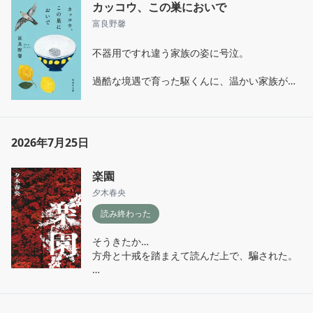
カッコウ、この巣においで
富良野馨
不器用ですれ違う家族の姿に号泣。

過酷な境遇で育った駆くんに、温かい家族が集
まって本当に良かった。それにしても、富良野
さんは愛が深いけど不器用な大人を描くのが上
手。
2026年7月25日
楽園
夕木春央
読み終わった
そうきたか…

方舟と十戒を踏まえて読んだ上で、騙された。

絶望なのか切望した幸福なのか。

オチは読めるけど、それを凌駕する終わり方。
