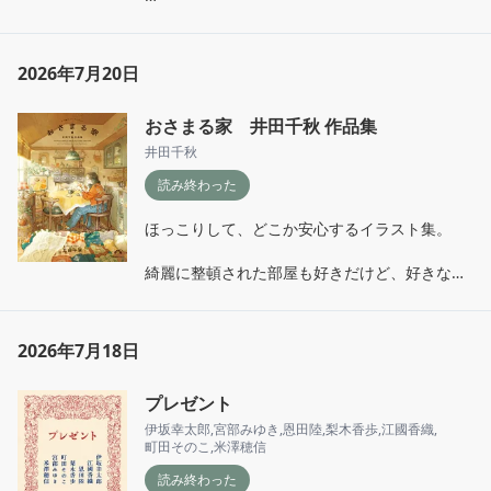
「宇宙人がきたときにはアラザンでおもてなし
しなきゃ」とかスーパーで思いつくの素敵。

2026年7月20日
疲れた時は益田ミリさんのエッセイに限る。
おさまる家 井田千秋 作品集
井田千秋
読み終わった
ほっこりして、どこか安心するイラスト集。

綺麗に整頓された部屋も好きだけど、好きなも
のに囲まれた井田千秋さんの描くお部屋も大好
き。

2026年7月18日
私も自分の好きなものと向き合っていきたい。
プレゼント
伊坂幸太郎
,
宮部みゆき
,
恩田陸
,
梨木香歩
,
江國香織
,
町田そのこ
,
米澤穂信
読み終わった