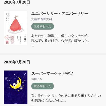
2026年7月20日
十戒より好き。この結末は見てほしい。
ユニバーサリー・アニバーサリー
安福望
,
岡野大嗣
読み終わった
あたたかい短歌に、優しいタッチの絵。

読んでいるだけで、心がぽかぽかした。

坂木司さんの『ショートケーキ』でも引用され
ていた短歌の絵が見れて、にこにこ。ケーキを
運ぶ時に、人は天使なのかもしれない。
2026年7月20日
スーパーマーケット宇宙
益田ミリ
読み終わった
買い物かごと共に心の旅に出る益田ミリさんの
発想力にほんわかした。
