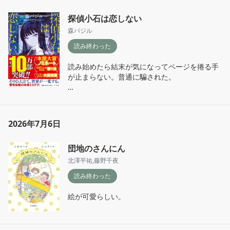
最後がまさかの終わり方で…これ解ける人すご
探偵小石は恋しない
いよ…考えつく作者さんが1番すごいけど…
森バジル
読み終わった
読み始めたら結末が気になってページを捲る手
が止まらない。普通に騙された。

このタイプの本を初めて読んだので、ミステリ
ーの沼にハマりそう。方舟とか知ってる作品名
が会話に出てくるのも楽しかった。
2026年7月6日
団地のさんにん
北澤平祐
,
藤野千夜
読み終わった
絵が可愛らしい。