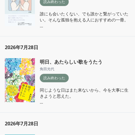
読み終わった
誰にも会いたくない、でも誰かと繋がっていた
い。そんな孤独を抱える人におすすめの一冊。

私の人生を、私のきゅんを大事にして生きたい
と心から思えた。自分の人生を生きるのが幸せ
と言っている心の優しい人の本を読むのは好き
2026年7月28日
だ。
明日、あたらしい歌をうたう
角田光代
読み終わった
同じような日はまた来ないから、今を大事に生
きようと思えた。

息子と母親の過去から、父親について語ってい
く章立てが好きだった。音楽っていいよね。
2026年7月28日