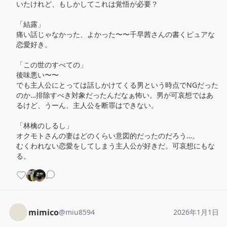
いたけれど、もしかしてこれは覚悟が必要？

「結露」

痛い話じゃなかった、よかった〜〜千早茜さんの書くピュアな
恋愛好き。

「この世のすべての」

後味悪い〜〜

でも主人公にとっては話しかけてくる男という時点でNGだった
のか…排除すべき対象だったんだなぁ怖い。男が可哀想ではあ
るけど、うーん、主人公を断罪はできない。

「林檎のしるし」

オクモトさんの妻はどのくらい意図的だったのだろう…。

むくわれない恋愛をしてしまう主人公が好きだ。可哀想にもな
る。
mimico
@
miu8594
2026年1月1日