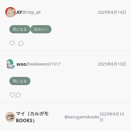
AY
@
http_a6
2025年8月14日
気になる
読みたい
woo
@
wakawoozi1317
2025年8月13日
気になる
マイ（カルガモ
2025年8月10
@
karugamobooks
日
BOOKS）