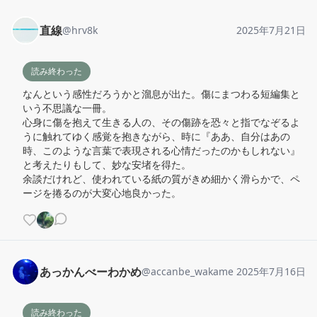
直線
@
hrv8k
2025年7月21日
読み終わった
なんという感性だろうかと溜息が出た。傷にまつわる短編集と
いう不思議な一冊。

心身に傷を抱えて生きる人の、その傷跡を恐々と指でなぞるよ
うに触れてゆく感覚を抱きながら、時に『ああ、自分はあの
時、このような言葉で表現される心情だったのかもしれない』
と考えたりもして、妙な安堵を得た。

余談だけれど、使われている紙の質がきめ細かく滑らかで、ペ
ージを捲るのが大変心地良かった。
あっかんべーわかめ
@
accanbe_wakame
2025年7月16日
読み終わった