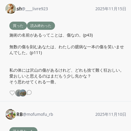
𝘴𝘩
@
____livre923
2025年11月15日
買った
読み終わった
施術の名前があるってことは、傷なの。(p43)

無数の傷を刻むあなたは、わたしの臆病な一本の傷を笑いませ
んでした。(p111)

私の体には沢山の傷があるけれど、どれも捨て難く狂おしい。
愛おしいと思えるのはまだもう少し先かな？

そう思わせてくれる一冊。
RB
@
mofumofu_rb
2025年11月10日