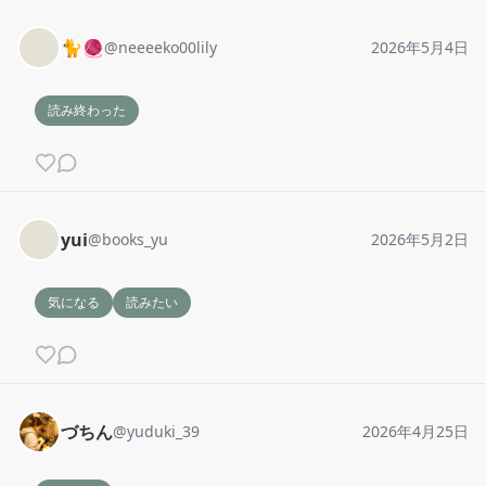
🐈🧶
@
neeeeko00lily
2026年5月4日
読み終わった
yui
@
books_yu
2026年5月2日
気になる
読みたい
づちん
@
yuduki_39
2026年4月25日