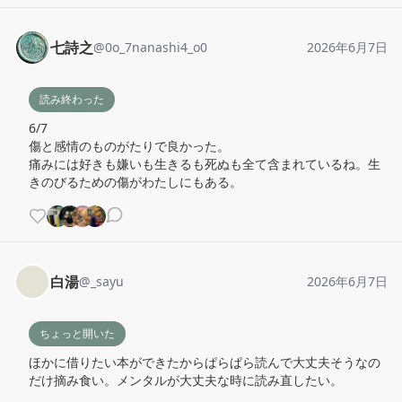
七詩之
@
0o_7nanashi4_o0
2026年6月7日
読み終わった
6/7

傷と感情のものがたりで良かった。

痛みには好きも嫌いも生きるも死ぬも全て含まれているね。生
きのびるための傷がわたしにもある。
白湯
@
_sayu
2026年6月7日
ちょっと開いた
ほかに借りたい本ができたからぱらぱら読んで大丈夫そうなの
だけ摘み食い。メンタルが大丈夫な時に読み直したい。
