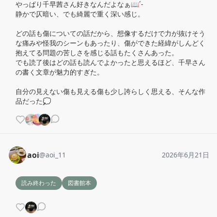
やっぱり千早茜さん好きなんだよなぁ📖´-

静かで仄暗い、でも綺麗で重く深い感じ。

どの話も傷についての話だから、想像するだけで力が抜けそう
な痛みや怪我のシーンもあったり、傷ができた経緯がしんどく
抱えてる問題の苦しさを感じる話もたくさんあった。

でも読了後はどの話も読んでよかったと思えるほど、千早さん
の書く文章が魅力的すぎた。

自分の見えない傷も見える傷も少し誇らしく思える、そんな作
品だった💭
aoi
@
aoi_11
2026年6月21日
読み終わった
図書館本