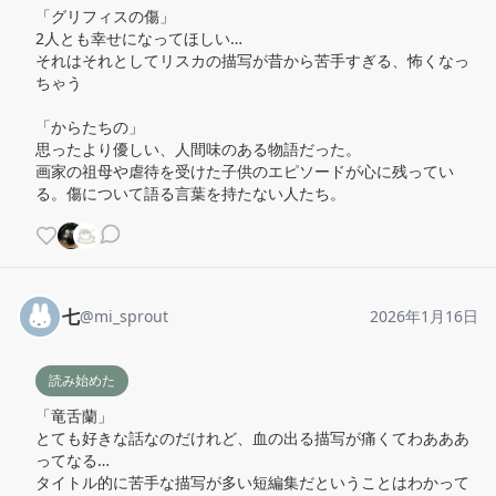
「グリフィスの傷」

2人とも幸せになってほしい…

それはそれとしてリスカの描写が昔から苦手すぎる、怖くなっ
ちゃう

「からたちの」

思ったより優しい、人間味のある物語だった。

画家の祖母や虐待を受けた子供のエピソードが心に残ってい
る。傷について語る言葉を持たない人たち。
七
@
mi_sprout
2026年1月16日
読み始めた
「竜舌蘭」

とても好きな話なのだけれど、血の出る描写が痛くてわあああ
ってなる…

タイトル的に苦手な描写が多い短編集だということはわかって