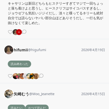
キャサリンは新旧どちらもヒステリーすぎてマジで一回ちょっ
と落ち着けよと思うし、ヒースクリフはサイコパスすぎるし、
ジョウゼフも気狂いジジイだし、淡々と喋ってるネリーも絶対
自分では語らないヤバい部分山ほどありそうだし、一行も気が
抜けなくて楽しめた。
hifumii
@
higufumi
2026年4月19日
読み終わった
矢崎むう
@
Moo_Jeanette
2026年4月15日
読みたい
かつて読んだ