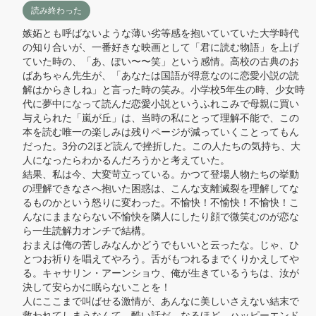
読み終わった
嫉妬とも呼ばないような薄い劣等感を抱いていていた大学時代
の知り合いが、一番好きな映画として「君に読む物語」を上げ
ていた時の、「あ、ぽい〜〜笑」という感情。高校の古典のお
ばあちゃん先生が、「あなたは国語が得意なのに恋愛小説の読
解はからきしね」と言った時の笑み。小学校5年生の時、少女時
代に夢中になって読んだ恋愛小説というふれこみで母親に買い
与えられた「嵐が丘」は、当時の私にとって理解不能で、この
本を読む唯一の楽しみは残りページが減っていくことってもん
だった。3分の2ほど読んで挫折した。この人たちの気持ち、大
人になったらわかるんだろうかと考えていた。

結果、私は今、大変苛立っている。かつて登場人物たちの挙動
の理解できなさへ抱いた困惑は、こんな支離滅裂を理解してな
るものかという怒りに変わった。不愉快！不愉快！不愉快！こ
んなにままならない不愉快を隣人にしたり顔で微笑むのが恋な
ら一生読解力オンチで結構。

おまえは俺の苦しみなんかどうでもいいと云ったな。じゃ、ひ
とつお祈りを唱えてやろう。舌がもつれるまでくりかえしてや
る。キャサリン・アーンショウ、俺が生きているうちは、汝が
決して安らかに眠らないことを！

人にここまで叫ばせる激情が、あんなに美しいさえない結末で
救われてしまうなんて、酷い話だ。なるほど、ハッピーエンド