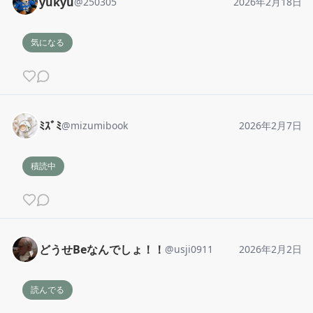
yukyu
@
250305
2026年2月18日
気になる
ﾐｽﾞﾐ
@
mizumibook
2026年2月7日
積読中
どうせBeなんでしょ！！
@
usji0911
2026年2月2日
読んでる