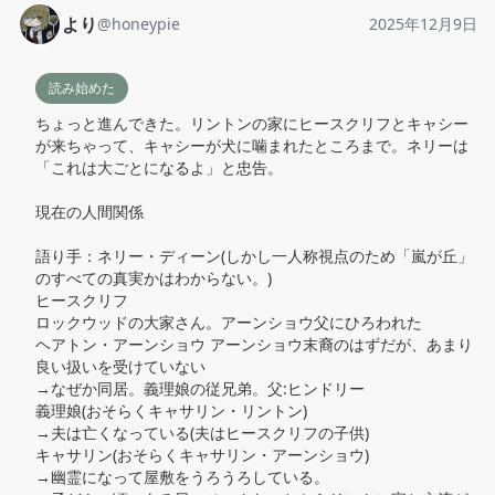
より
@
honeypie
2025年12月9日
読み始めた
ちょっと進んできた。リントンの家にヒースクリフとキャシー
が来ちゃって、キャシーが犬に噛まれたところまで。ネリーは
「これは大ごとになるよ」と忠告。

現在の人間関係

語り手：ネリー・ディーン(しかし一人称視点のため「嵐が丘」
のすべての真実かはわからない。)

ヒースクリフ

ロックウッドの大家さん。アーンショウ父にひろわれた

ヘアトン・アーンショウ アーンショウ末裔のはずだが、あまり
良い扱いを受けていない

→なぜか同居。義理娘の従兄弟。父:ヒンドリー

義理娘(おそらくキャサリン・リントン)

→夫は亡くなっている(夫はヒースクリフの子供)

キャサリン(おそらくキャサリン・アーンショウ)

→幽霊になって屋敷をうろうろしている。
