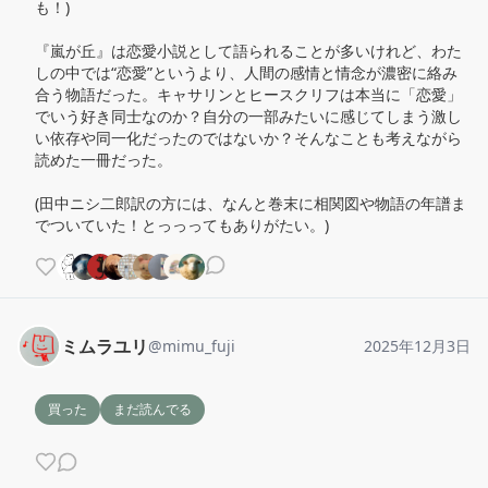
も！)

『嵐が丘』は恋愛小説として語られることが多いけれど、わた
しの中では“恋愛”というより、人間の感情と情念が濃密に絡み
合う物語だった。キャサリンとヒースクリフは本当に「恋愛」
でいう好き同士なのか？自分の一部みたいに感じてしまう激し
い依存や同一化だったのではないか？そんなことも考えながら
読めた一冊だった。

(田中ニシ二郎訳の方には、なんと巻末に相関図や物語の年譜ま
でついていた！とっっってもありがたい。)
ミムラユリ
@
mimu_fuji
2025年12月3日
買った
まだ読んでる