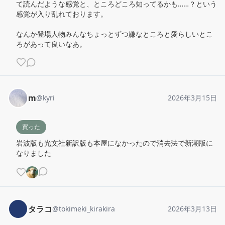
て読んだような感覚と、ところどころ知ってるかも……？という
感覚が入り乱れております。

なんか登場人物みんなちょっとずつ嫌なところと愛らしいとこ
ろがあって良いなあ。
m
@
kyri
2026年3月15日
買った
岩波版も光文社新訳版も本屋になかったので消去法で新潮版に
なりました
タラコ
@
tokimeki_kirakira
2026年3月13日