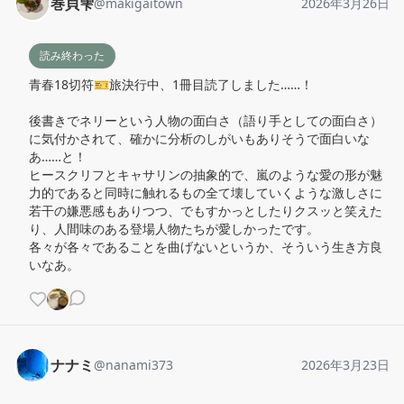
巻貝雫
@
makigaitown
2026年3月26日
読み終わった
青春18切符🎫旅決行中、1冊目読了しました……！

後書きでネリーという人物の面白さ（語り手としての面白さ）
に気付かされて、確かに分析のしがいもありそうで面白いな
あ……と！

ヒースクリフとキャサリンの抽象的で、嵐のような愛の形が魅
力的であると同時に触れるもの全て壊していくような激しさに
若干の嫌悪感もありつつ、でもすかっとしたりクスッと笑えた
り、人間味のある登場人物たちが愛しかったです。

各々が各々であることを曲げないというか、そういう生き方良
いなあ。
ナナミ
@
nanami373
2026年3月23日