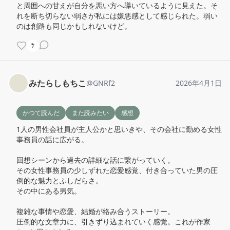
と周囲への甘えが自分を悪い方へ導いているように見えた。そ
れを断ち切らない弱さが私には嫌悪感として感じられた。弱い
のは創路も同じかもしれないけど。
みたらしもちこ
@
GNRf2
2026年4月1日
かつて読んだ
また読みたい
感想
1人の男性会社員が主人公かと思いきや、その会社に勤める女性
事務員の話に広がる。

回想シーンから過去の詳細な話に繋がっていく。

その女性事務員の少しずれた恋愛感覚、付き合っていた男の圧
倒的な魅力とふしだらさ。

その中にある男気。

複雑な事情や恋愛、結婚が絡み合うストーリー。

圧倒的な文章力に、引きずり込まれていく感覚。これが作家