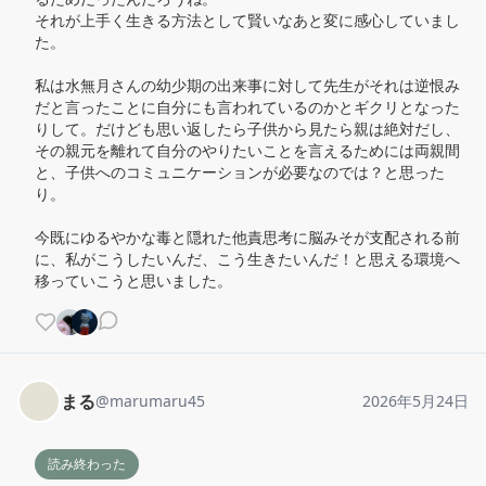
それが上手く生きる方法として賢いなあと変に感心していまし
た。

私は水無月さんの幼少期の出来事に対して先生がそれは逆恨み
だと言ったことに自分にも言われているのかとギクリとなった
りして。だけども思い返したら子供から見たら親は絶対だし、
その親元を離れて自分のやりたいことを言えるためには両親間
と、子供へのコミュニケーションが必要なのでは？と思った
り。

今既にゆるやかな毒と隠れた他責思考に脳みそが支配される前
に、私がこうしたいんだ、こう生きたいんだ！と思える環境へ
移っていこうと思いました。
まる
@
marumaru45
2026年5月24日
読み終わった