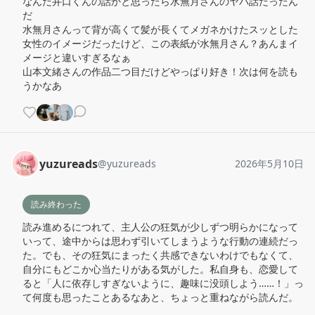
なんだ井口くんの話かと思ったら水無月さんのヤバ話だったん
だ

水無月さんって背が高くて髪が長くてメガネかけたスッとした
女性のイメージだったけど、この表紙が水無月さん？あんまイ
メージと違いすぎるなぁ

山本文緒さんの作品二つ目だけどやっぱり好き！次は何を読も
うかなあ
yuzureads
@
yuzureads
2026年5月10日
読み終わった
読み進めるにつれて、主人公の狂気が少しずつ明らかになって
いって、途中からは思わず引いてしまうような行動の連続だっ
た。でも、その狂気にまったく共感できないわけでもなくて、
自分にもどこか心当たりがある気がした。私自身も、恋愛して
ると「人に依存しすぎないように、趣味に没頭しよう……！」っ
て何度も思ったことあるなあと、ちょっと重ねながら読んだ。