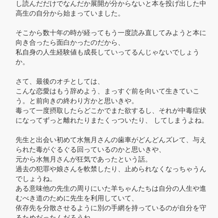
し読んだだけでなんだか展開が分からないと本を投げ出した中
高生の自分から始まっていました。

そこから数十年の時が経ってもう一度読み直してみようと本に
向き合ったら面白かったのだから、

私自身の人生経験値も成長していってるんじゃないでしょう
か。

さて、最後のオチとしては、

こんな恋愛はもう辞めよう、まっすぐ前を向いて生きていこ
う。と前向きの終わり方かと思いきや。

毒って一度摂取したらどこかでまた欲するし、それが中毒症状
になってずっと離れたりまたくっついたり、 してしまうよね。

先生と出会い初めて水無月さんの歯車がどんどんズレて、与え
られた毒がぐるぐる回っているのかと思いきや、

元から水無月さんが狂気であったという話。

過去の犯罪や娘さんを軟禁したり、止められなくなっちゃうん
でしょうね。

ある意味他の先生の周りにいた羊ちゃんたちは自分の人生や進
むべき道のために先生を利用していて、

依存先を分散させるように別の手網を持っているのが自分を守
るためだったんだろうね。
