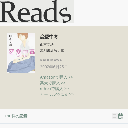
恋愛中毒
ホーム
恋愛中毒
恋愛中毒
山本文緒
角川書店装丁室
KADOKAWA
2002年6月25日
Amazonで購入 >>
楽天で購入 >>
e-honで購入 >>
カーリルで見る >>
110
件の記録