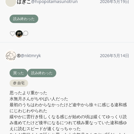
はぎこ
@
hipopotamasunotrun
2026年5月19日
読み終わった
®️
@
nktmryk
2026年5月14日
買った
読み終わった
@
自宅
思ったより重かった

水無月さんがちやばい人だった

最初のうちはわからなかったけど途中から徐々に感じる違和感
にじわじわやられた

緩やかに雲行き怪しくなる感じが始めの頃は緩くてゆっくり読
み進めてたけど後半になるにつれて積み重なっていた違和感ゆ
えに読むスピードが速くなっちゃった
