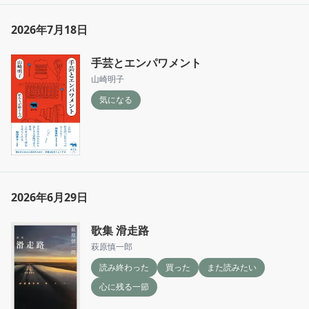
2026年7月18日
手芸とエンパワメント
山崎明子
気になる
2026年6月29日
歌集 滑走路
萩原慎一郎
読み終わった
買った
また読みたい
心に残る一節