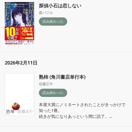
探偵小石は恋しない
森バジル
読み終わった
2026年2月11日
熟柿 (角川書店単行本)
佐藤正午
読み終わった
本屋大賞にノミネートされたことがきっかけで
知った1冊。

続きが気になりあっという間に読了。

図書館で借りて読んだものの、手元に置いてお
きたくて購入。
