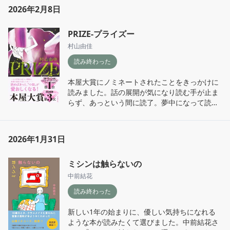
結末を知ったうえで、もう一度最初からじっく
2026年2月8日
り時間をかけて読み直したいとも思った。読み
終わったあと、「熟柿」の意味を噛み締めてな
PRIZE-プライズー
んとも言えない余韻がしばらく残りました。

読めて出合えてよかったと思えた作品。
村山由佳
読み終わった
本屋大賞にノミネートされたことをきっかけに
読みました。話の展開が気になり読む手が止ま
らず、あっという間に読了。夢中になって読み
ました。おもしろかった！！

1冊の本（今回は小説）がお店に並ぶまでに
2026年1月31日
は、本当に大勢の人たちが関わっていること、
作家の方とそれを支える方々の思いがずっしり
ミシンは触らないの
乗っかっていることを改めて感じさせられた1
冊。

中前結花
読み終わった
この小説を読む前とあとでは、1冊の本に対す
る思いが自分の中で変わったように思います。

新しい1年の始まりに、優しい気持ちになれる
1冊1冊、大切に読んでいきたいと思いました。
ような本が読みたくて選びました。中前結花さ