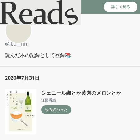
Reads - 読書のSNS＆記録アプリ
詳しく見る
ｉｋｕ
@
iku__hm
読んだ本の記録として登録📚
2026年7月31日
シェニール織とか黄肉のメロンとか
江國香織
読み終わった