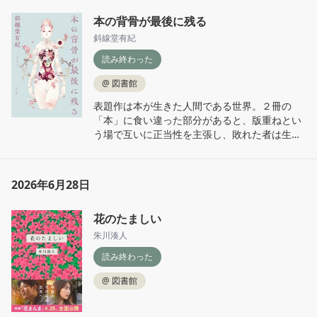
本の背骨が最後に残る
斜線堂有紀
読み終わった
@
図書館
表題作は本が生きた人間である世界。２冊の
「本」に食い違った部分があると、版重ねとい
う場で互いに正当性を主張し、敗れた者は生き
たまま火に焼かれる。焼かれた後に残るのは美
しい一本の背骨。

どれも悲しく残酷でありながら、だからこそ美
2026年6月28日
しい短編集
花のたましい
朱川湊人
読み終わった
@
図書館