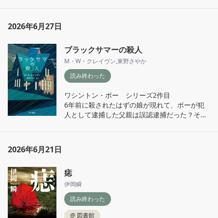
2026年6月27日
ブラックサマーの殺人
M・W・クレイヴン
,
東野さやか
読み終わった
ワシントン・ポー　シリーズ2作目

6年前に殺されたはずの娘が現れて、ポーが犯
人として逮捕した父親は誤認逮捕だった？それ
でも犯人だと確信しているポーが謎を追う。ひ
とつひとつ解いていく過程がいちいち面白い。

相変わらずなポーと少し成長したティリー。フ
2026年6月21日
リンはもとより病理学者ドイルと隣人ヴィクト
リアも魅力的。
痣
伊岡瞬
読み終わった
@
図書館