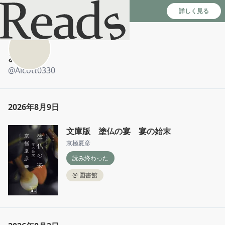
Reads - 読書のSNS＆記録アプリ
詳しく見る
おるこ
@
Alcott0330
2026年8月9日
文庫版 塗仏の宴 宴の始末
京極夏彦
読み終わった
@
図書館