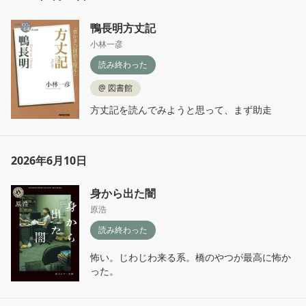
そのせいで法を犯させておいてこれを罰するの
はかわいそうだ。

鴨長明方丈記
それではどうして人々に恩恵を与えればいいか
といえば、上に立つ人が浪費をやめ、人民をい
小林一彦
つくしんで農業を奨励すれば、下々の人々まで
読み終わった
利益が得られることは疑いもない。

と、兼好法師は700年以上前に言っている。
@
図書館
方丈記を読んでみようと思って、まず助走
2026年6月10日
身から出た闇
原浩
読み終わった
怖い。じわじわ来る系。橋のやつが最高に怖か
った。