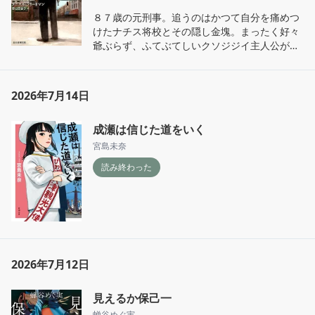
８７歳の元刑事。追うのはかつて自分を痛めつ
けたナチス将校とその隠し金塊。まったく好々
爺ぶらず、ふてぶてしいクソジジイ主人公がか
っこいい。
2026年7月14日
成瀬は信じた道をいく
宮島未奈
読み終わった
2026年7月12日
見えるか保己一
蝉谷めぐ実