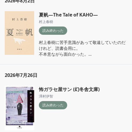
2026年8月2日
夏帆―The Tale of KAHO―
村上春樹
読み終わった
村上春樹に苦手意識があって敬遠していたのだ
けれど、読書会用に。

不本意ながら面白かった。

なぜ母と娘なのか。排除することが自立なの
か。殺したのは母親か、自分の分身か。みんな
いなくなってしまうとは？
2026年7月26日
怖ガラセ屋サン (幻冬舎文庫)
澤村伊智
読み終わった