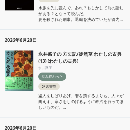
水脈を先に読んで、あれ？もしかして前の話し
がある？となって読んだ。

妻を殺された刑事。退職を決めていたが管内で
猟奇殺人事件がおこる。そこに解決したと思っ
ていた妻の殺害に関わるものが暗示され、事件
に向き合うことになる。真壁はそのままだけ
2026年6月20日
ど、宮下くんが初々しい。水脈までに成長した
のね。
永井路子の 方丈記/徒然草 わたしの古典
(13) (わたしの古典)
永井路子
読み終わった
@
図書館
盗人をしばりあげ、罪を罰するよりも、人々が
飢えず、寒さをしのげるように政治を行ってほ
しいものだ。

人間はせっぱつまれば盗みもする。政治がよく
ないために、寒さや飢えに苦しむという状態が
あれば、罪人は絶えないだろう。人を苦しめ、
2026年6月20日