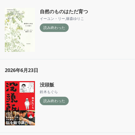
自然のものはただ育つ
イーユン・リー
,
篠森ゆりこ
読み終わった
2026年6月23日
没頭飯
鈴木もぐら
読み終わった