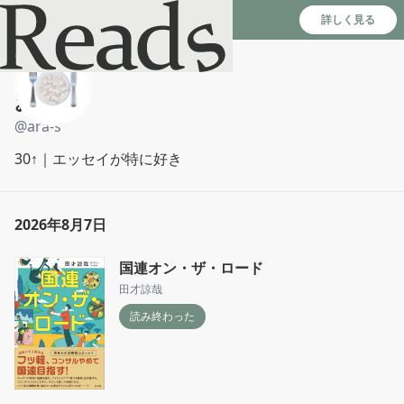
Reads - 読書のSNS＆記録アプリ
詳しく見る
おさら
@
ara-s
30↑｜エッセイが特に好き
2026年8月7日
国連オン・ザ・ロード
田才諒哉
読み終わった