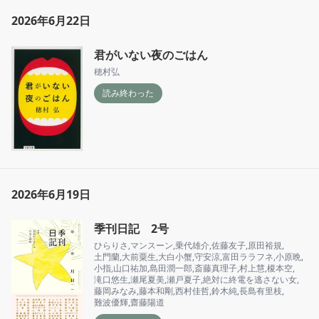
2026年6月22日
君がいない夜のごはん
穂村弘
読み終わった
2026年6月19日
季刊日記 2号
ひらりさ
,
マンスーン
,
乗代雄介
,
佐藤友子
,
原田裕規
,
土門蘭
,
大前粟生
,
大白小蟹
,
守安涼
,
富田ララフネ
,
小原晩
,
小指
,
山口祐加
,
島田潤一郎
,
斎藤真理子
,
村上慧
,
榎本空
,
滝口悠生
,
瀬尾夏美
,
瀬戸夏子
,
絶対に終電を逃さない女
,
藤岡みなみ
,
藤本和剛
,
西村佳哲
,
鈴木純
,
長島有里枝
,
難波優輝
,
齋藤陽道