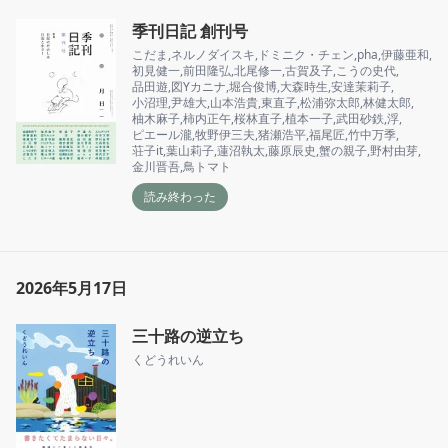
季刊日記 創刊号
こだま
,
ネルノダイスキ
,
ドミニク・チェン
,
pha
,
伊藤亜和
,
初見健一
,
前田隆弘
,
北尾修一
,
古賀及子
,
こうの史代
,
品田遊
,
図Yカニナ
,
堀合俊博
,
大森時生
,
安達茉莉子
,
小沼理
,
尹雄大
,
山本浩貴
,
東直子
,
松浦弥太郎
,
林健太郎
,
柚木麻子
,
柿内正午
,
桜林直子
,
植本一子
,
武田砂鉄
,
浮
,
ピエール瀧
,
牧野伊三夫
,
猪瀬浩平
,
福尾匠
,
竹中万季
,
荘子it
,
葉山莉子
,
蓮沼執太
,
藤原辰史
,
蟹の親子
,
野村由芽
,
金川晋吾
,
鳥トマト
読み終わった
2026年5月17日
三十路の逆立ち
くどうれいん