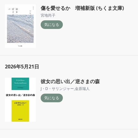
傷を愛せるか 増補新版 (ちくま文庫)
宮地尚子
気になる
2026年5月21日
彼女の思い出／逆さまの森
J・D・サリンジャー
,
金原瑞人
気になる