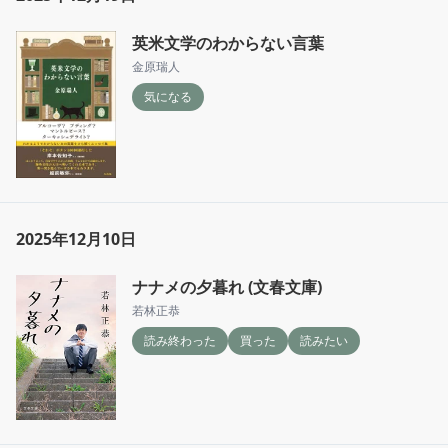
英米文学のわからない言葉
金原瑞人
気になる
2025年12月10日
ナナメの夕暮れ (文春文庫)
若林正恭
読み終わった
買った
読みたい