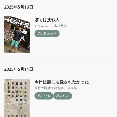
2025年5月16日
ぼくは挑戦人
ちゃんへん．
,
木村元彦
読み終わった
2025年5月11日
今日は誰にも愛されたかった
岡野大嗣
,
木下龍也
,
谷川俊太郎
気になる
読みたい