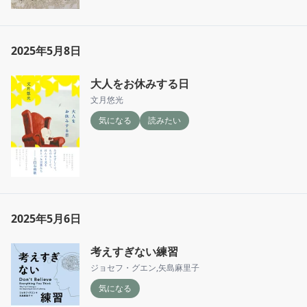
2025年5月8日
大人をお休みする日
文月悠光
気になる
読みたい
2025年5月6日
考えすぎない練習
ジョセフ・グエン
,
矢島麻里子
気になる