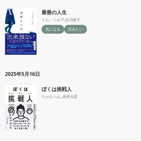
最善の人生
イム・ソルア
,
古川綾子
気になる
読みたい
2025年5月16日
ぼくは挑戦人
ちゃんへん.
,
木村元彦