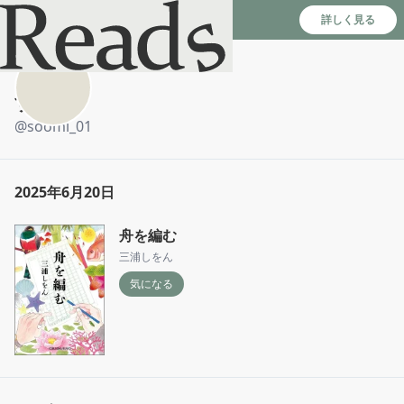
Reads - 読書のSNS＆記録アプリ
詳しく見る
すみ
@
soomi_01
2025年6月20日
舟を編む
三浦しをん
気になる