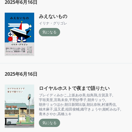
2025年6月16日
みえないもの
イリナ・グリゴレ
気になる
2025年6月16日
ロイヤルホストで夜まで語りたい
ブレイディみかこ
,
上坂あゆ美
,
似鳥鶏
,
古賀及子
,
宇垣美里
,
宮島未奈
,
平野紗季子
,
朝井リョウ
,
朝井リョウほか
,
朝日新聞出版
,
朝比奈秋
,
村瀬秀信
,
柚木麻子
,
温又柔
,
稲田俊輔
,
織守きょうや
,
能町みね子
,
青木さやか
,
高橋ユキ
気になる