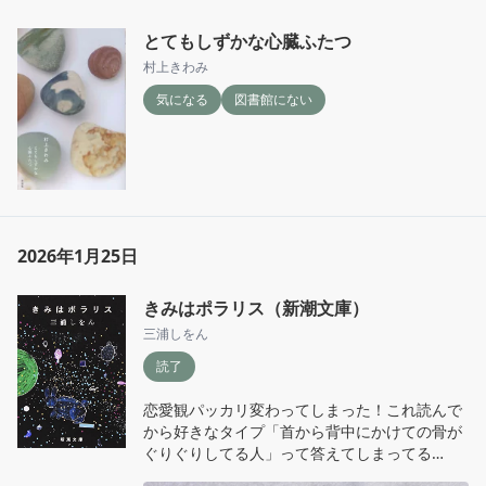
とてもしずかな心臓ふたつ
村上きわみ
気になる
図書館にない
2026年1月25日
きみはポラリス（新潮文庫）
三浦しをん
読了
恋愛観パッカリ変わってしまった！これ読んで
から好きなタイプ「首から背中にかけての骨が
ぐりぐりしてる人」って答えてしまってる

まち針を薄皮に刺してしまった時の痛みがずっ