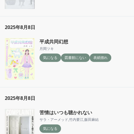
2025年8月8日
平成共同幻想
月岡ツキ
気になる
図書館にない
表紙惚れ
2025年8月8日
苦情はいつも聴かれない
サラ・アーメッド
,
竹内要江
,
飯田麻結
気になる