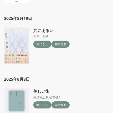
2025年8月19日
共に明るい
井戸川射子
気になる
表紙惚れ
2025年8月8日
美しい街
尾形亀之助
,
松本竣介
気になる
表紙惚れ