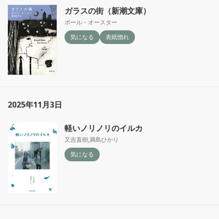
ガラスの街（新潮文庫）
ポール・オースター
気になる
表紙惚れ
2025年11月3日
軽いノリノリのイルカ
又吉直樹
,
満島ひかり
気になる