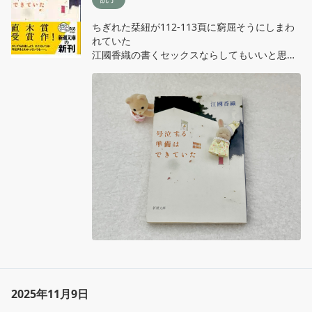
ちぎれた栞紐が112-113頁に窮屈そうにしまわ
れていた

江國香織の書くセックスならしてもいいと思う
ことが時々ある

❝ 自由とは、それ以上失うもののない孤独な状
態のことだ。(p178,『手』)

❝傍若無人で、こわいものなしだった。あるい
は、何かを恐れることだけを恐れた。(p200,
『号泣する準備はできていた』)
2025年11月9日