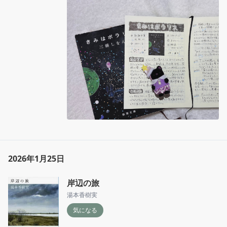
とある

あるいは、出刃包丁じゃなくて果物ナイフを向
けられているときの気持ち

『私たちがしたこと』、起きてからもう一度見
たいと思う悪夢みたいに頭から離れない

そういえば、高校生の時話したことないけど気
になるクラスの女の子が読んでた

❝残酷さを愛するのを信条としている。だから
たまに、無神経を装って残酷にふるまいたくな
る。(p22,『永遠に完成しない二通の手紙』)
2026年1月25日
岸辺の旅
湯本香樹実
気になる