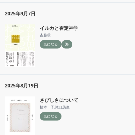
2025年9月7日
イルカと否定神学
斎藤環
気になる
海
2025年8月19日
さびしさについて
植本一子
,
滝口悠生
気になる