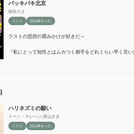
パッキパキ北京
綿矢りさ
☆☆☆
読み終わった
ラストの思想の畳みかけが好きだ～

『私にとって知性とはムカつく相手をどれくらい早く言い
教養とは狡い男に騙されず自分の好きなように生きるスキル
オーディブルで再読するのもいいかもと思ったけど検索し
念。テンポ感と勢いがよくてそれほど長い作品でもないか
聞いてみたい。
日
ハリネズミの願い
トーン・テレヘン
,
長山さき
☆☆☆
読み終わった