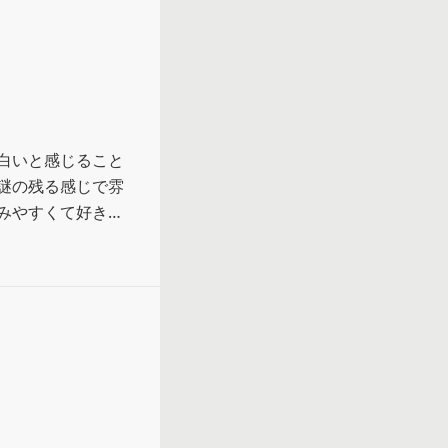
白いと感じること
謎の残る感じで雰
みやすくて好きだ
改竄してしまう性
ちろん必要な習性
て生き物として終
という段階に入っ
。』