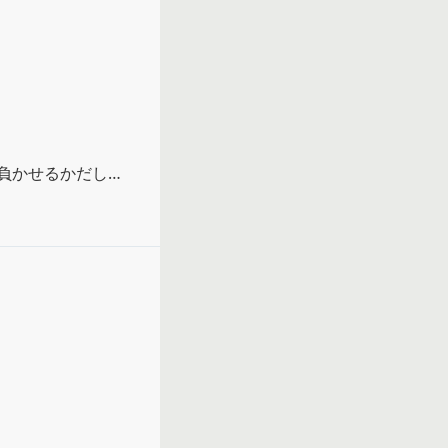
負かせるかだし、
のこと』

たら無さそうで残
ら、音声でいつか