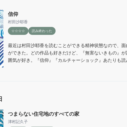
信仰
村田沙耶香
☆☆☆☆
読み終わった
最近は村田沙耶香を読むことができる精神状態なので、面
ができた。どの作品も好きだけど、『無害ないきもの』が
囲気が好き。『信仰』『カルチャーショック』あたりも読
った。なんとなく韓国文学のSFっぽい感じもある。

『人間の習性として、自分が楽になるために記憶や事実を
質がある。それは、人間が存続し、生きていくためにはも
だったのでしょう。ですが、罪滅ぼしをしたあと、全滅し
日
わりにし、害獣としての自分たちをきちんと処分しよう、
た今、事実を隠蔽せる愚かで邪魔な性質でしかありません
つまらない住宅地のすべての家
津村記久子