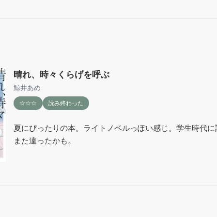
「不完全な司書」も合わせてまた読みたくなった。私自身
なんなんだろう

私自身、いわゆる仕事に対してマイナスな気持ちがそれほ
偏見があるように思っているけれど、そういう人がこの本
ずらいという感情を持っている人』の存在を認知したとき
晴れ、時々くらげを呼ぶ
になる。
鯨井あめ
☆☆☆
読み終わった
夏にぴったりの本。ライトノベルっぽい感じ。学生時代に
また違ったかも。