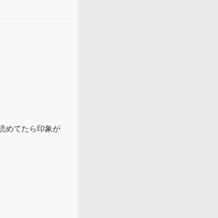
の自己ニーズって
どない人に対する
を読んで、『生き
、何を思うのか気
読めてたら印象が