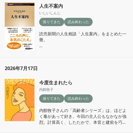
知らない事たくさんあるな。

に学んだ僧・道昭。700年に奈良・明日香村で
人生不案内
そして「非情城市」、そろそろ見なければ、、
火葬され、その二年後には持統天皇も天皇家と
と好奇心があちらこちらに引っ張られる本でし
いしいしんじ
して初めて火葬されたという。天皇家の葬送文
た。
化と庶民の習俗が必ずしも同じ流れではないこ
借りてきた
読み終わった
とも興味深かった。

読売新聞の人生相談「人生案内」をまとめた一
「死はいつから穢れになったのか」という話も
冊。

印象に残る。縄文時代には穢れという考え方は
薄かったとされる一方、邪馬台国の頃には穢れ
読み始めると、いわゆる「人生相談」を想像し
に関する記述が見られるという。古代から忌避
ていた私には少し意外だった。悩みに対して答
されてきた仕事を担った人々の歴史と、そのタ
えを与えるというより、一緒に立ち止まって考
ブーを利用して権力を得た人々の存在まで、一
2026年7月17日
えてくれるような回答が続く。ただ優しいだけ
冊でここまでつながるとは思わなかった。

ではなく、ときには相談者に熱く問いかけ、自
分自身の生き方まで考えさせられる。

今度生まれたら
ちょうど読んでいる頃、民俗学のPodcastでも
内館牧子
火葬や散骨の話を耳にした。「儒教では火葬は
ChatGPTに相談したら数秒で答えが返ってくる
親不孝とされる」という話が印象に残っていた
借りてきた
読み終わった
ような悩みでも、人が時間をかけて言葉を選
けれど、本書では韓国の火葬率の変化も紹介さ
び、相手に向き合うことで生まれるものがある
れていた。1990年代までは土葬が主流だった韓
内館牧子さんの「高齢者シリーズ」は、ほどよ
んだな、と感じた。改めて、私はいしいしんじ
国も、土地不足を背景に2000年以降火葬が急速
く毒があって好き。今回の主人公もなかなか強
さんの文章が好きなんだと思う。

に普及し、現在では九割近くが火葬になってい
烈。計算高く、したたかで、本音と建前を巧み
るという。日本は火葬先進国だと知っていた
に使い分ける姿には「あっぱれ」と思う一方、
特に心に残ったのは、「亡き祖父からの手紙に
が、キリスト教圏でも火葬が思った以上に広が