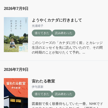
「私には絶対できないな」と苦笑い。いや、私
涙」と「詐欺で大金を失う」の相談。 読んでい
っていることも初めて知った。

の母はちょっと似ているかも。（絶対怒られそ
るうちに自然と家族のことを考えていた。答え
2026年7月9日
う。）

を読む本とだと思っていたら、自分自身を振り
読んでいて何度も思ったのは、これは決して歴
返る本なのかもしれない、と思った。
史の話ではなく、自分自身の話だということ。
ようやくカナダに行きまして
読み始めは、主人公の他責思考や後悔の多さ、
幸い両親は元気だけれど、だからこそ今のうち
ネガティブさに少しイライラ。でも、親族の問
光浦靖子
に、見送ること、自分がどう見送られたいか、
題や老後の現実に向き合いながら、自分の人生
借りてきた
読み終わった
お墓や供養についても少しずつ考えてみたいと
を自分で選び取ろうと動き始める姿を見ている
思った。
うちに、いつの間にか親近感が。自分で決めて
このシリーズの「カナダに行く前」とカレッジ
動くことが肝なんだろうなぁ。

生活のエッセイを先に読んでいたので、その間
の時期のことが知りたくて予約。

ちょっと70歳の自分を想像しつつ、素敵に年を
取りたい、もがきつつも！
今回も、カッコつけすぎず、弱音も失敗談も隠
さず書く光浦さんらしさに励まされる。

2026年7月9日
印象に残ったのは、カナダでは「怒りを感情的
宙わたる教室
にぶつけたほうが負け」という価値観。どんな
理由があっても、怒りの表し方を間違えればこ
伊与原新
ちらが不利になる。読んでいて「いや、それは
借りてきた
読み終わった
腹が立つでしょう・・・」と思う場面も多いけ
れど、海外で暮らすということは、言葉だけで
図書館で長く順番待ちしていた一冊。NHKでド
なく価値観の違いとも向き合うことなんだな、