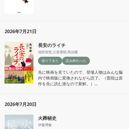
は、その犯人がなるべきだ。ーー犯人以外の全
本筋とは関係ないけれど、怪談を語れる人っ
員が、そう思った。

て、なんだか格好いい。憧れる。

タイムリミットまでおよそ1週間。それまで
「黒田は、十一時近くになって、雨の匂いをさ
に、僕らは殺人犯を見つけなければならない。
せてやってきた。」

2026年7月21日
あー、こういう事さらっと言えるようになりた
い。
長安のライチ
池田智恵
,
立原透耶
,
馬伯庸
借りてきた
読み終わった
先に映画を見ていたので、登場人物はみんな脳
内で映画版に変換されながら読了。（普段は原
作を先に読む派なので新鮮。）

物語は、皇帝の命で「新鮮なライチを長安まで
届ける」という、どう考えても無理難題に挑む
2026年7月20日
下級役人の話。

火葬秘史
映画ではテンポよく楽しんでいたけれど、小説
で読むと理不尽さがじわじわ効いてくる。権力
伊藤博敏