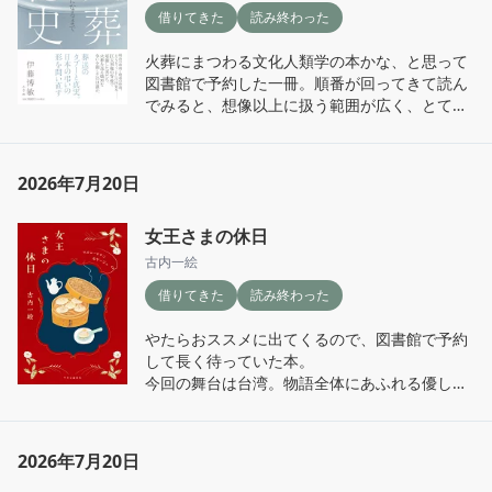
者の何気ない一言で人生を振り回される役人、
借りてきた
読み終わった
そのしわ寄せを受ける庶民たち。そして何よ
り、中国という国の広さ。地図を思い浮かべな
火葬にまつわる文化人類学の本かな、と思って
がら読むと、その距離感に気が遠くなったり。

図書館で予約した一冊。順番が回ってきて読ん
でみると、想像以上に扱う範囲が広く、とても
理不尽な状況に何度も「もう無理じゃない？」
濃密なノンフィクションだった。

と思いながら読むのだけれど、主人公が知恵を
絞り、周りの人に助けられながら少しずつ突破
テーマは「火葬」だけではない。戦後の葬儀の
口を見つけていくので、つい続きが気になって
2026年7月20日
簡素化、火葬場をめぐる巨大な利権、そして
ページをめくってしまう。

「火葬」と「食肉」という二つのタブーを利用
女王さまの休日
して富と権力を握った明治・昭和の政商たちま
ライチを見る目も変わります。笑
で描かれている。東京の火葬場が民間企業によ
古内一絵
って運営されるようになった背景も興味深く、
借りてきた
読み終わった
火葬場は当然公共インフラだと思い込んでいた
私は、ニュースで知った時以上に驚いた。

やたらおススメに出てくるので、図書館で予約
して長く待っていた本。

序盤では、上皇陛下が火葬を希望されているこ
今回の舞台は台湾。物語全体にあふれる優しい
とから話が始まる。すでに公表されていたこと
雰囲気に今回は異国情緒もあいまって、移動の
だったそうだが、私はこの本で初めて知った。

電車で一気読みでした。

歴史の部分も面白い。日本で初めて火葬された
2026年7月20日
東山珈琲路って初めて聞いた名前で、まだまだ
とされるのは、遣唐使として唐へ渡り玄奘三蔵