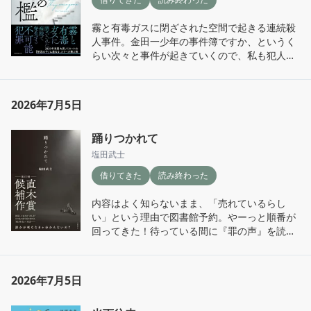
て、なんとも羨ましくなった。

海外で暮らすことの楽しさだけでなく、戸惑い
霧と有毒ガスに閉ざされた空間で起きる連続殺
や理不尽さ、そして人との出会いまで、飾らな
祖母の揺るぎない自己肯定感や、ティムをはじ
人事件。金田一少年の事件簿ですか、というく
い言葉で綴られた一冊でした。
めイギリス各所で出会う人たちの温かなもてな
らい次々と事件が起きていくので、私も犯人を
しに、何度も笑って、何度もほろり。自信とは
予想しながら読んだけれど、見事に外れまし
どう育まれるのか、謙虚とは何か、人をもてな
た。

すとはどういうことか。旅エッセイでありなが
ら、人生の姿勢について教えられる場面が多か
2026年7月5日
こんな現場には絶対居合わせたくないけれど、
った。

ミステリー好きなら夢中になって読める一冊で
踊りつかれて
した。
オリエント・エクスプレスにもいつか乗ってみ
塩田武士
たいし、本場のアフタヌーンティーも体験して
みたい。旅心をくすぐられるだけでなく、「年
借りてきた
読み終わった
齢を重ねるって素敵だな」と思わせてくれる一
冊だった。

内容はよく知らないまま、「売れているらし
い」という理由で図書館予約。やーっと順番が
心に残った言葉をメモ。

回ってきた！待っている間に『罪の声』を読ん
で、塩田さんの作品をもっと読みたくなってい
＊＊＊

たので、期待も高まっていた。

大切なのは、お祖母様には何ができないかでは
2026年7月5日
なく、何をご自分でできるのかを見極めるこ
物語は、ある男がブログに書いた「宣戦布告」
と。

から始まる。
