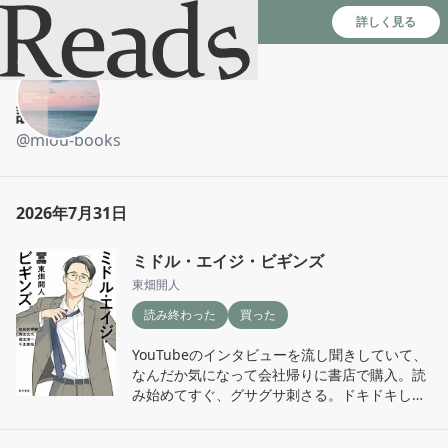
Reads - 読書のSNS＆記録アプリ
詳しく見る
読書日和
@
miou-books
2026年7月31日
ミドル・エイジ・ビギンズ
東畑開人
読み終わった
買った
YouTubeのインタビューを流し聞きしていて、
なんだか気になって会社帰りに書店で購入。読
み始めてすぐ、グサグサ刺さる。ドキドキして
「読むのやめようかな」と思うくらいだったの
に、結局2日ほどで一気読みしてしまった。
