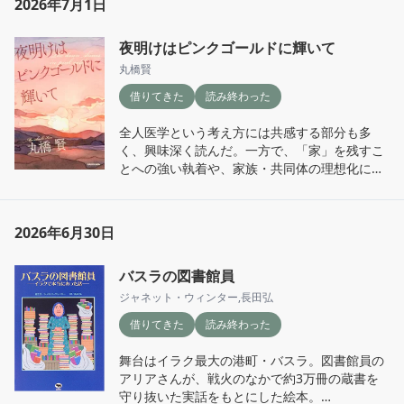
2026年7月1日
先、山小屋で働いているのに白髪ばかり気にし
しれない。そう思うと怖くなった。

ている夢まで見てしまい（笑）、「やっぱりハ
雨の日だけ過去へとつながる道が開かれるよう
ードル高いよなぁ」と思っていたところだっ
な描写も印象的だった。タイトルの『光雨往
夜明けはピンクゴールドに輝いて
それでも、主人公の奏と瀬尾のまっすぐな心
た。

来』の「光」と「雨」が、現在と過去、明るさ
が、重く暗い物語の中に一筋の光であり救い。

丸橋賢
と切なさを行き来する物語そのもののように感
そんな中、この本の著者は思い切って小屋番に
借りてきた
読み終わった
じた。

私たちは、いつの間にかSNSに踊らされている
飛び込んでしまう。

のかもしれない、はぁ。
全人医学という考え方には共感する部分も多
次に台湾へ行ったら、科技大学の学生食堂に行
しかも舞台は南アルプス深南部の光岳。登山口
く、興味深く読んだ。一方で、「家」を残すこ
ってみたい。国家音楽庁の裏手にあるフローズ
から小屋まで10時間近く歩かなければたどり着
とへの強い執着や、家族・共同体の理想化には
ンヨーグルトのお店も気になる。

けないような場所。「後先考えず応募した」と
最後まで違和感が拭えず私にはどうしても馴染
いう一文には驚かされた。

めなかった。作品との相性なのだと思うが、今
そして、この本を読んで一番思ったのは、ゆっ
回は残念ながら共感できなかった。  

くりお茶を飲みたいということ。

2026年6月30日
ところが、小屋番になってからも試練の連続。
1年目はコロナ禍で全面休業、2年目はスタッフ
読む世代や置かれた立場によって、受け取り方
台湾へ行くたびに茶葉は買ってくるものの、最
バスラの図書館員
全員が新型コロナに感染して夏の営業が中止、
が大きく変わりそうな一冊だった。
近は手軽なリプトンのティーバッグばかり。先
3年目は豪雨で登山口へ向かう林道が土砂崩
月の旅行で老舗のお茶屋さんの茶葉を買ってき
ジャネット・ウィンター
,
長田弘
れ……。読んでいるこちらまで「ああ……」と声
たので、仕事の合間に慌ただしく淹れるのでは
借りてきた
読み終わった
が漏れるほど大変だった。

なく、お茶そのものと向き合う時間を作ろうと
思う。
舞台はイラク最大の港町・バスラ。図書館員の
コロナ禍の登山事情も思い出した。山小屋は人
アリアさんが、戦火のなかで約3万冊の蔵書を
数制限で快適だった一方、その後は登山人口が
守り抜いた実話をもとにした絵本。

増え、今度は予約が取りづらくなった。あの数