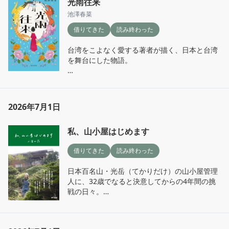
光雨往来
＊＊＊

SNSでの誹謗中傷によって命を絶った令和のお
池澤春菜
何でも全力投球だから、全方位自信があるん
笑い芸人と、バブル期の週刊誌報道によって表
だ。

借りてきた
読み終わった
舞台から姿を消した歌姫。二人を追い詰めた
人々を「重罪認定」し、個人情報を暴いてい
台湾をこよなく愛する著者が描く、日本と台湾
＊＊＊

く。男はなぜ、この戦いを始めたのか。

を舞台にした物語。

オパールはたくさんの色が入っているから、た
いていの服に合う。旅行にぴったりだから、覚
実はこの本を読む直前、SNSで誹謗中傷の応酬
舞台は台北。5つの短編からなり、最初と最後
えておきなさい。

を目の当たりにしていた。

の物語がゆるやかにつながっている。どの話に
も、おいしそうな食べ物やお店が登場するのも
＊＊＊

削除された投稿のスクリーンショットを晒し、
2026年7月1日
楽しい。

謙虚と卑下は違うものなの。自信がないから、
「訴える」「開示請求する」と応酬が続き、フ
自分のことをつまらないものみたいに言って、
ォロワーまで巻き込んで対立が広がっていく。
私、山小屋はじめます
日常の息苦しさから逃れるように台湾へやって
相手に見くびってもらって楽をしようとするの
見ているだけで疲れてしまい、私は何も反応せ
きた旅行者、横町の小さな神様、短期留学生、
はやめなさい。それは卑下。とてもみっともな
ず、そっとフォローを外した。

借りてきた
読み終わった
書けなくなった作家。登場人物はそれぞれ違う
いものよ。

けれど、どの物語にも著者のあたたかな眼差し
＊＊＊

匿名だからなのか、「正しさ」を掲げて相手を
日本百名山・光岳（てかりだけ）の山小屋管理
が感じられた。

楽をせず、努力をしなさい。いつも、そのとき
徹底的に叩く世界。その光景があまりにもこの
人に、32歳でなると決意してからの4年間の挑
の最高の自分で、他人様のお相手をしなさい。
小説と重なって、読んでいて何度も考えさせら
戦の日々。

読み始めは、きらきらした台湾の街並みやグル
胸を張って堂々と、でも相手のことも尊敬して
れた。

私も「50歳になったら会社員を辞めて、お風呂
メに「また台湾へ行きたい！」という気持ちに
お相手をする。それが謙虚です。
にも入れるような山小屋で長期バイトをしてみ
なる。でも物語が進むにつれ、日本と台湾が歩
「正しさ」を盾に他者を断罪する快感は、一度
たいなぁ」とぼんやり夢見ている。そんな矢
んできた歴史にも自然と目が向いていく。

手にしてしまうと、なかなか手放せないのかも