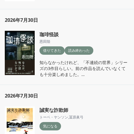
に。。。
同じミステリーを新鮮な気持ちで二度楽しめた
と思えばお得なのかもしれない。でも、自分の
2026年7月30日
忘れっぽさにはちょっと苦笑い。

ということで、本の感想より自分の記憶力の感
珈琲怪談
想になってしまいました（笑）。

恩田陸
借りてきた
読み終わった
  内容はネタバレ厳禁の作品なので、あらすじ
だけ公式をご覧ください。  

知らなかったけれど、「不連続の世界」シリー
ズの3作目らしい。前の作品を読んでいなくて
9人のうち、死んでもいいのは、ーー死ぬべき
も十分楽しめました。

なのは誰か?

京都、横浜、神田、神戸、大阪。おじさん四人
大学時代の友達と従兄と一緒に山奥の地下建築
組が喫茶店をはしごしながら、それぞれ怪談を
を訪れた柊一は、偶然出会った三人家族ととも
2026年7月30日
披露していく物語。

に地下建築の中で夜を越すことになった。

翌日の明け方、地震が発生し、扉が岩でふさが
誠実な詐欺師
いわゆる背筋が凍るような怪談ではなく、不思
れた。さらに地盤に異変が起き、水が流入しは
議さや余韻がじわっと残る恩田陸らしい世界。
じめた。いずれ地下建築は水没する。

トーベ・ヤンソン
,
冨原眞弓
四人がコーヒーを飲みながら語り合う空気感が
そんな矢先に殺人が起こった。

気になる
心地よい。

だれか一人を犠牲にすれば脱出できる。生贄に