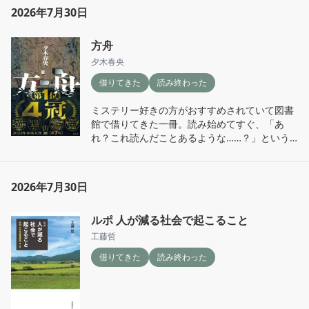
2026年7月30日
内容にはあまり触れないでおきたいけれど、ミ
ドルエイジ真っただ中の私には心を揺さぶられ
方舟
る言葉がたくさんあった。

夕木春央
ほんの1年くらい前まで、「私は何者にもなれ
借りてきた
読み終わった
ていない」「私って何だったんだろう」と、自
分に問い続けていた時期がある。だから、「あ
ミステリー好きの方がおすすめされていて図書
あ、こう感じるのは私だけじゃないんだ」と思
館で借りてきた一冊。読み始めてすぐ、「あ
えたことが、何より救いだった。

れ？これ読んだことあるような……？」という
違和感。

特に心に残ったのは、「なりたい自分になる」
のではなく、「なりたかった自分も含めて引き
でも、こういう設定のミステリーは好きだから
受ける」ということ。

2026年7月30日
気のせいかな、と読み進める。ページをめくる
たびに既視感は強くなるのに、犯人も結末も思
「まだ遅くない」「もっと挑戦できる」。そん
ルポ 人が減る社会で起こること
い出せない。もう最後だけ確認しようかな、と
な言葉に背中を押されることもあるけれど、そ
何度も思ったのに、結局最後まで読み通してし
工藤哲
のたびに焦ったり、疲れたり、迷ったりもす
まった。

る。それでも、過去の自分も、叶わなかった自
借りてきた
読み終わった
分も抱えたまま、この年代を歩いていけばい
ラストで「あーーー、そうだった！前もこの結
い。なんてねー！数年後に読み返したら、また
末に驚いたんだった」とようやく記憶がつなが
違う感想が持てますように。今の悩みは少しで
った。

も過去のものとして消化できていますよう