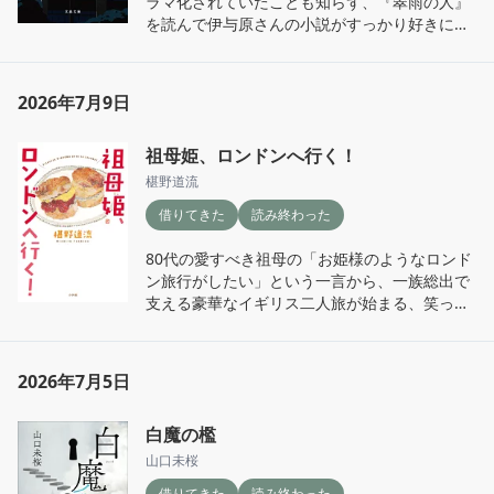
ラマ化されていたことも知らず、『翠雨の人』
と改めて感じた。病院での出来事も含め、異国
を読んで伊与原さんの小説がすっかり好きにな
で生活する大変さがリアルに伝わってくる。

っていたので、ようやく順番が回ってきて嬉し
かった。通勤の往復だけで、ほぼ一気読み。

語学学校で出会った親友ヘレナ（29歳・コロン
ビア人）の言葉も心に残った。

2026年7月9日
舞台は東京・新宿の定時制高校。年齢も境遇も
異なる生徒たちが、さまざまな事情を抱えなが
"You are strong. You can do anything."

祖母姫、ロンドンへ行く！
ら夜の教室に集い、担任の藤竹に誘われて科学
部で火星のクレーター再現実験に挑む。

椹野道流
そして、博物館で彼女が語った言葉。

借りてきた
読み終わった
昼は働き、夜は学ぶ。その生活だけでも並大抵
「ここにあるような、私らの先祖が作った金細
のことではないのに、さらに「知りたい」とい
工のほとんどはスペインに持ってかれたんだ
80代の愛すべき祖母の「お姫様のようなロンド
う気持ちを原動力に実験へ夢中になっていく姿
よ。でも何が悲しいって、私ら、この先祖の使
ン旅行がしたい」という一言から、一族総出で
が眩しい。登場人物一人ひとりに向けられる著
ってた言葉を話せないし、文化も違うんだ
支える豪華なイギリス二人旅が始まる、笑って
者のあたたかな眼差しが心地よくて、読んでい
よ。」

泣ける実録エッセイ。

るこちらまで応援したくなる。

旅先では景色や食べ物に目が向きがちだけれ
往復は日本の航空会社のファーストクラス、宿
今日は私も、火星の夕焼けを想像しながら夕方
2026年7月5日
ど、その土地の歴史や、人々が背負ってきたも
泊はロンドン中心部の五つ星ホテル。はぁ、う
を過ごそう。
のに思いを巡らせることも大切なんだと、考え
っとり。最初は小説だと思って読み始めたの
させられた。ヘレナが心のよりどころにしてい
白魔の檻
で、実話ベースだと知って二度驚いた。ロンド
るキリスト教もスペインが持ち込んだんだけど
ンにそごうや三越があった頃、日本にもまだ勢
山口未桜
ね。

いがあった時代。そんな空気まで伝わってき
借りてきた
読み終わった