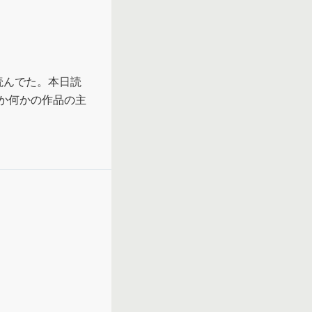
読んでた。本日読
か何かの作品の主
身に起きるすべて
それは両立す