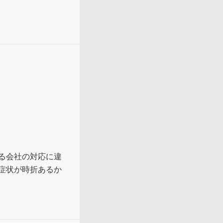
る会社の対応に違
症状が時折あるか
根底にある能力評
わせを調整しながら