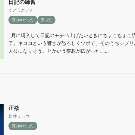
日記の練習
くどうれいん
読み終わった
買った
1月に購入して日記のモチベ上げたいときにちょこちょこ
了。キココという響きが恐ろしくツボで、そのうちジブリ
人公になりそう。とかいう妄想が広がった。

「書いていると毎日はおもしろくなる。けれど、わたしの
の喜びも悲しみも、書くために起きていることじゃない。
る。」

また、読もう。
正欲
朝井リョウ
読み終わった