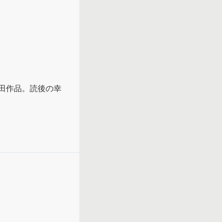
田作品。読後の幸
はなく、サービス
苦しさを感じた。
も苦しい。
