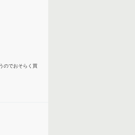
とさら重要だ。

もない。同僚の力
いている。すぐ影
りの傷つきを見逃
分たちの傷ばかり


い。働いていく上
うのでおそらく買
職場が過去にあっ
てなかった。やむ
んな職場で働けて