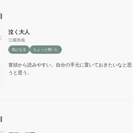
業務を回す大切さを知った。人員に限りのある中小企業はこ
残念なことに自分は会社の中心メンバーでなければ古参で
日
になりたい。そして自分も周りの人たちも少なからず傷つ
響を与えられる立場にないのが悔しい。それでもできる限
泣く大人
さない自分でありたい。

江國香織
ただ、上層部も人間だ。たくさんの傷の上に今がある。自
気になる
ちょっと開いた
叫んだところで響かないだろう。どうアプローチしようか。
もう少し深く読み込んで具体的アクションに落とし込みた
冒頭から読みやすい。自分の手元に置いておきたいなと思
で、出会えてよかったと思える1冊。

うと思う。
そして、この本に書いてある内容を実行・運営できていた
たことを思い出した。いい職場だと思った肌感覚は間違っ
を得ない事情で無くなってしまったことが悔やまれる。そ
いたことが、自分にとっての財産。
日