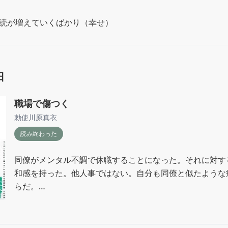
と積読が増えていくばかり（幸せ）
日
職場で傷つく
勅使川原真衣
読み終わった
同僚がメンタル不調で休職することになった。それに対す
和感を持った。他人事ではない。自分も同僚と似たような
らだ。

あきらかな問題として表面化する前の「傷つき」の蓄積。
価主義の風潮。

誰も取りこぼさず、観察し、人×人と人×タスクの組み合