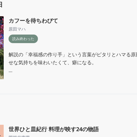
日
カフーを待ちわびて
原田マハ
読み終わった
解説の「幸福感の作り手」という言葉がピタリとハマる原
せな気持ちを味わいたくて、癖になる。

「靴をそろえる」所作。これが女性らしさの象徴としてで
を求められる場所で染み付いたものと分かったとき、幸の
家事全般からっきしなのに、靴はそろえる性格のチグハグさ
なんて思いながらそっと本を閉じ、昼寝をする。
世界ひと皿紀行 料理が映す24の物語