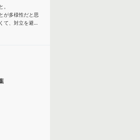
。

とが多様性だと思
くて、対立を避け
ってないなら、そ
れる。多様性は相
んでてすごく苦し
な。
葉