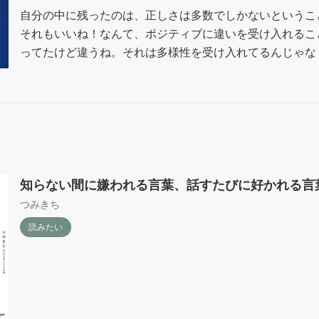
自分の中に残ったのは、正しさは多数でしかないということ
それもいいね！なんて、ポジティブに違いを受け入れるこ
ってたけど違うね。それは多様性を受け入れてるんじゃな
るために理解を諦めてるような気がする。自分がいいと思
れは嘘になる。だからこそ対話が必要で、当然対立も生ま
互的である必要がある。

八重子と諸橋は、最後の会話までずっと一方的だった。読
かった。

ぐちゃぐちゃな感想。これでも何回か書き直したんだけど
知らない間に嫌われる言葉、話すたびに好かれる言
つみきち
読みたい