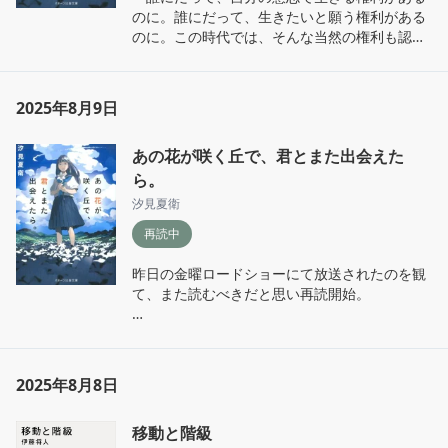
のに。誰にだって、生きたいと願う権利がある
なんだ。』

のに。この時代では、そんな当然の権利も認め
られていないんだ。』

「誰かからもらった優しさを、またほかの人に
渡す。自分が優しくされたぶん、ほかの人に優
『当たり前のような「またね」の言葉。未来が
しくする。そうやって恩送りの連鎖ができた
2025年8月9日
来ることを、こんな時代でも、人々は信じて疑
ら、どんどん優しい世界になっていくだろうな
わない。いや、違うかな。言葉の上だけでも信
って、なんだか嬉しくなった」

あの花が咲く丘で、君とまた出会えた
じていたいのかも。そうじゃないと、生きてい
けない。』

ら。
『周りのことも、社会のことも、なにも気にせ
ずに、自分の気持ちを正直に口にできるという
汐見夏衛
『ここが、彼らの守ろうとした世界だ。

のは、平和な世の中だからこそなんだ。』

再読中
これが、彼らが自らの命を犠牲にしてまで叶え
ようとした平和だ。』

平和を願った人たちが繋いでくれたこの時代を
昨日の金曜ロードショーにて放送されたのを観
この命を大事に。そしてこれから生きていく世
て、また読むべきだと思い再読開始。

この夏は戦後80年だそうだ。テレビで耳にして
代に繋いでいかなくてはいけない。

知った。自分がこれまで生きてきた国のことな
「普通に学校行って、普通に授業受けて、普通
のになんて恥ずかしいことなんだと思う。

百合が現代に戻ってからのお話。タイムスリッ
に友達とおしゃべりして。そういうの、失って
いま現在の平和はたくさんの犠牲の上に成り立
プものを観るといつも、周りにいた親しい人た
はじめて、すごくかけがえのない、ありがたい
っている、戦争の時代には生きたくても生きら
ちは現代に戻ったらみんな過去の人で亡くなっ
2025年8月8日
ものだったんだって思う」

れない人がたくさんいたのだという事実をつけ
ている、そんな悲しい現実の中でどうやって生
つけられる。

きていくのだろう？と思っていた。(そして私は
移動と階級
いま生きているということを当たり前だと疑わ
平和は当たり前のことではない。

みんなと泣くポイントがずれている)
