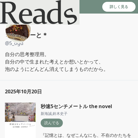
Reads - 読書のSNS＆記録アプリ
詳しく見る
ちょこれーと＊
@
5_ogd
自分の思考整理用。

自分の中で生まれた考えとか想いとかって、

泡のようにどんどん消えてしまうものだから。
2025年10月20日
秒速5センチメートル the novel
新海誠
,
鈴木史子
読んでる
『記憶とは、なぜこんなにも、不在のかたちを