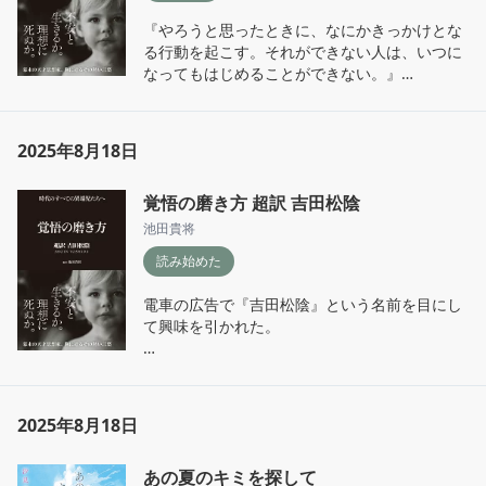
るのに十分すぎる言葉。だけれど、根無し草の
言われてみればその通りだと思った。しかもア
『やろうと思ったときに、なにかきっかけとな
ように生きてきた者にとってはなかなかの難
スリートとは違いわれわれにはトレーナーはつ
る行動を起こす。それができない人は、いつに
題。

いていない。自分自身が自分のことに目を配
なってもはじめることができない。』

だからこそ、今ここからはじめようと思う。自
り、オーバートレーニング症候群に陥らないよ
分はどうしたい？どうなりたい？問いを積み重
う的確に疲労を解消していくことが求められ
ドキリとした。まさに自分のことだ。

ねて丁寧にもがきながら再構築していこう。
る。

いつもいつも今の自分は未来の自分に希望を押
2025年8月18日
しつける。やらないといけないことを先延ばし
■オーバートレーニング症候群

に、見て見ぬふりをして向き合おうともしな
　→疲労が回復していない、パフォーマンスが
覚悟の磨き方 超訳 吉田松陰
い。逃避だと分かりながらも逃げ続けてばかり
低下した状態でも休まずにトレーニングを続
で、理想を妄想で終わらせてしまう。

池田貴将
け、どんどんパフォーマンスが下がる負のスパ
不安、だからかもしれない。沢山情報を集めて
イラルのこと。
読み始めた
沢山比較した中から選び抜いたもの、努力して
その道に進めたところで理不尽にも道を断たれ
電車の広告で『吉田松陰』という名前を目にし
た。そんな経験則から、努力したところで無駄
て興味を引かれた。

だと。最初から何も起こさなければ絶望するこ
ともない。諦念。それでいいのか？

まずプロローグからだけでも、吉田松陰という
人物がどういった人物なのかがありありと伝わ
『大切なのは、不安をなくすことではない。い
ってくる。

かに早く、多くの失敗を重ねることができる
2025年8月18日
黒船来航時御年25歳。その若さにして西洋への
か。そして「未来はいくらでも自分の手で生み
対抗策を考え、敵わないと思い至るや否や外国
出すことができる」という自信を、休むことな
あの夏のキミを探して
から学ぶことを選ぶ。

く生み続けることなのである。』
