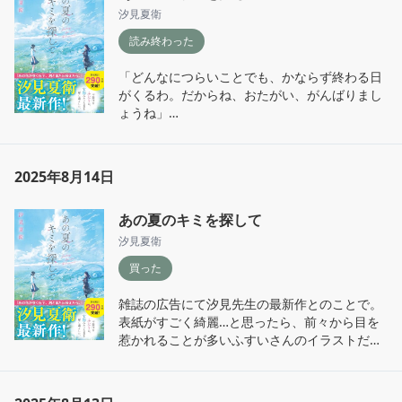
その覚悟と好奇心の異常ぶりには西洋人たちも
汐見夏衛
恐れを覚えたそうだ。

不安を払拭することなんてきっとできない。失
読み終わった
敗から学び、体勢を立て直し、また挑戦する。
『今ここで海を渡ることが禁じられているの
そうすることでしか道は拓けない。未来は自分
「どんなにつらいことでも、かならず終わる日
は、たかだか江戸の250年の常識に過ぎない。
の手で生み出すことができる。前をむき続ける
がくるわ。だからね、おたがい、がんばりまし
今回の事件は、日本の今後3000年の歴史にかか
のはとてもしんどいことでもあるけれど、少し
ょうね」

わることだ。くだらない常識に縛られ、日本が
は頑張ってみようかなと思える力強い言葉だっ
沈むのを傍観することは我慢ならなかった。』

た。
『好きなものを好きでいた気持ちを、失いたく
なかった。また好きになりたかった。』

密航により故郷長州藩(現在の山口県)萩にて牢
2025年8月14日
獄されるが、その中でも囚人たちを弟子にして
『伝えたい気持ちを、ちゃんと伝える大切さ
一人ひとりの才能を見つけることに心血を注
あの夏のキミを探して
を。悪い状況のままで放置せずに、ちゃんと行
ぐ。

動を起こすことの大切さを。』

汐見夏衛
仮釈放された後はかの有名な松下村塾を開き、
数多くの豪傑たちを世に輩出することとなる。
買った
汐見先生が戦後八十年に合わせて、小学校中学
そこで教えた期間はわずか2年半だという。

年でも読みやすいようにと書かれた作品。

雑誌の広告にて汐見先生の最新作とのことで。
思い出のマーニーを彷彿とさせる、戦時中に十
『教育は、知識だけを伝えても意味はない。

表紙がすごく綺麗…と思ったら、前々から目を
三歳だったキミちゃんと現代の十三歳である陽
教える者の生き方が、学ぶ者を感化して、はじ
惹かれることが多いふすいさんのイラストだっ
和が裏山で巡り会う、不思議な十日間の物語。

めてその成果が得られる。』

た。友人と会う予定がありたまたま池袋に行っ
た際、ジュンク堂本店にサイン本があるとの情
人の幸不幸は比べられるものではないし、時代
「教える、というようなことはできませんが、
報を得て、これは手に入れなくては！と思い購
が違えば価値観や様々なものに対する重みも変