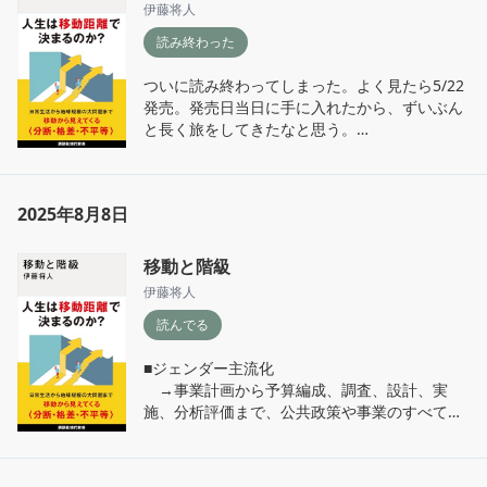
ず、権利の上に胡座をかいて見過ごされていく
毎日を大事に大事に生きていかなくてはいけな
伊藤将人
戦争の時代では結ばれなかったふたりが生まれ
毎日を生き抜けるありがたみ。それを思い起こ
いと痛感させられる。

変わってまた巡り会う。もちろん一筋縄にはい
読み終わった
させる言葉だと思った。毎日の生活に感謝を忘
日々の様々なことに忙殺されて投げやりになり
かず紆余曲折あるけれど最終的に結ばれるハッ
れないようにしていたい。
そうになった時にはこの作品に立ち返ろう、と
ピーエンドでロマンチックなお話。

ついに読み終わってしまった。よく見たら5/22
そう思う。
…なのだけど、なんかもやもやうーんとなって
発売。発売日当日に手に入れたから、ずいぶん
しまうのは何故だろう…。

と長く旅をしてきたなと思う。

前作は戦時中の描写に重きを置いている印象が
「行きたい場所に、いつでも行けますか？」そ
強かったけれど、本作は恋愛恋愛してると言う
んな問いから始まる本書。この問いから思い起
か…まぁケータイ小説だもんなぁ、という感じ
こした私の最初の答えは「ノー」だった。

がした。中高生が戦争について考えるきっかけ
2025年8月8日
学生の頃は望めばどこへだって行ける、何にだ
にはなると思う。

ってなれるという展望があった。

前作も映画化に際して設定など変わっている点
社会人になってからは規範と言うか社会性と言
移動と階級
が多々あったので、続報も楽しみに追うことに
うか、色々なしがらみが纏わりついて身動きが
伊藤将人
する。
取りづらくなってしまった。元々体力もそんな
にないから疲労も相まって余計に動きたくなく
読んでる
ない。

そんな鬱々とした毎日を過ごしている中で、の
■ジェンダー主流化

んびりのんびりと読み進めてきた。

　→事業計画から予算編成、調査、設計、実
自分には関係がないと見てみぬふりをしていた
施、分析評価まで、公共政策や事業のすべての
格差の問題、旅行と嫉妬感情、移動と気候変動
工程にジェンダーの観点を制度的に統合する手
といった一見何の関係も無さそうなものの関連
法とプロセス

性。様々なものは繋がっているのだと認識した