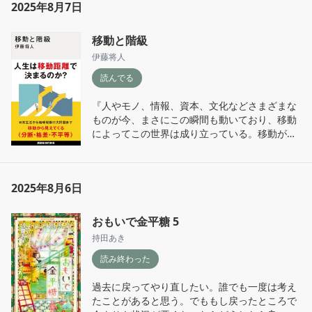
2025年8月7日
らすごくわくわくした。それと同時に複雑に絡
■インターセクショナリティ

み合っているからこそ問題に対する解決の糸口
　→階級や経済格差、ジェンダー、人種、セク
を見つけることの難しさも突きつけられる。

シュアリティ、能力、居住地域、民族、宗教、
移動と階級
『移動とは、社会的で、政治的で、経済的なも
年齢、国家、市民権など、複数のカテゴリーが
伊藤将人
のである。』

相互に影響しあいながら格差や排除、不平等、
この社会という枠組みの中で生きている以上、
差別とそれを生じさせる構造をつくりだしてい
読んでる
誰もが例外なく当事者である。

ることを理解するための言葉であり、分析ツー
そして、最後にもう一度冒頭と同じく「行きた
ルである。

『人やモノ、情報、資本、文化などさまざまな
い場所に、いつでも行けますか？」と問われ
≒個人の中にあるさまざまな特性の重なりに焦
ものが今、まさにこの瞬間も動いており、移動
る。読み終えた後の私の答えは見つけられてい
点を当てる見方

によってこの世界は成り立っている。移動が止
ない。この問いについての答えはずっと考え続
まれば世界が止まる、地球の自転が止まれば、
けないといけない、人生において一生の宿題な
『移動せずに好きな場所に留まることも大事な
この世界にあるものは吹っ飛び、大混乱に陥る
のかもしれないなと思う。
権利であり、蔑ろにすべきではないし、そこで
ように。』

2025年8月6日
の暮らしは非合理だというのも間違いである。
人には人の合理性がある。』

『移動とは社会的で、政治的で、経済的なもの
である。』

おもいで金平糖 5
なんだかすごい感動してしまった。人には人の
持田あき
合理性がある。うん、いい言葉。人には理解さ
『年収がいくらで、どんな性別で、どこに住ん
れないことだとしても人それぞれ持っているも
でいて、どんな働き方をしていて、どんな家族
読み終わった
のがある。心に留めておきたいと思う。
構成なのか。そんな誰もがもっている個々人の
特徴が、移動をめぐる差異を生み出し、固定化
過去に戻ってやり直したい。誰でも一度は考え
し、ひいては再生産しているのである。』

たことがあると思う。でももし戻ったところで