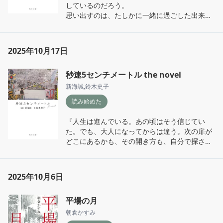
しているのだろう。

思い出すのは、たしかに一緒に過ごした出来事
だ。それなのに、今も色濃く残っているのは、
喪失の感情だ。

言えなかった言葉。伝えられなかった気持ち。
2025年10月17日
叶わなかった約束。

つまり、続かなかった時間のほうだった。

秒速5センチメートル the novel
埋まらない空白は、焦燥と苦みに変わり、今に
流れ込んでくる。』

新海誠
,
鈴木史子
読み始めた
『どうしたら、人は喪失と折り合いをつけられ
るのか。』

『人生は進んでいる。あの頃はそう信じてい
た。でも、大人になってからは違う。次の扉が
『偶然は、実は偶然ではない。無数の分岐の上
どこにあるかも、その開き方も、自分で探さな
に成り立つ、限りなく必然に近いもの。』

ければならない。』

『何かになりたい、というより、ただどこかへ
『今の自分はその延長線上に立っているのだろ
向かいたかったのだ。

2025年10月6日
うか。』

確かな未来なんて描けないまま、それでも、こ
こではないどこか遠くへ進んでいたかった。止
平場の月
『日々は忙しく進んでいく一方で、自分の足で
まったような時間のなかで、距離だけが前に進
前に進んでいる実感が、どこかで薄れてい
朝倉かすみ
める気がしていた。距離が、未来に近づくため
た。』
