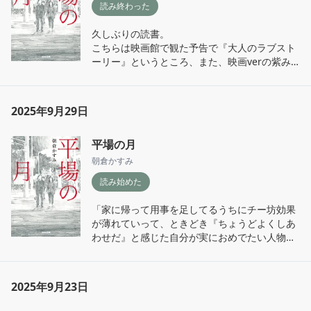
の唯一の手がかりに思えた。』

読み終わった
ずっと自分だけが同じ場所で足踏みをしている
『僕はいつも、過去の手触りや、未来の光にば
久しぶりの読書。

ような焦燥感。ただただ進み続ける時間の中で
かり気を取られて、肝心の「今」をどこか置き
こちらは映画館で観た予告で『大人のラブスト
自分だけ、川の真ん中にぽつんと佇む岩のよう
去りにしてしまう。』

ーリー』というところ、また、映画verの紫み
に、取り残されている感覚。時間を共に過ごし
がかった装丁の美しさに惹かれて読み始めた。

てきた同窓生達がとても遠くを歩いているよう
いつでも「今」という時間を大事にできない。

な気がする。そう感じるようになったのはいつ
過去への後悔や未来への焦燥に気を取られて、
端的に言うと、主人公である青砥の日記を覗き
からだろうか。

2025年9月29日
枷をはめられたかのように足取りが重い。行き
見ているようなお話だと思った。想い出として
毎日通勤電車に揺られて仕事をして帰ってきて
先も定まらない中、ただただ日常という時間を
サラッと出てきたやり取りが、後からまたこん
布団に倒れ込む。その繰り返しの中でだんだん
浪費していく。あの頃に感じていた光をいつど
平場の月
な場面での会話だったと詳細が明らかになる。
と感情の起伏が平坦になり心が摩耗していく。
のようにして見失っていったのか。この喪失感
前の方のページに戻って確認してまた次のペー
朝倉かすみ
確かにあの頃の道から延びた先にいるのが自分
をどう埋めていったら良いのか。ずっとその答
ジを読み進める…人生を振り返るような心地の
のはずなのに、記憶の中の自分が今とは比べも
えを探すように生きている。
読み始めた
読書体験だった。

のにならないほど輝いて見えるのはどうしてな
んだろう。
「家に帰って用事を足してるうちにチー坊効果
当たり前にまた会えるはずだった1年後の約束
が薄れていって、ときどき『ちょうどよくしあ
の日。日常というものがどれだけ儚く脆く崩れ
わせだ』と感じた自分が実におめでたい人物だ
やすいものかという尊さを物語る。

と思えてくることがあってね。布団に入るころ
には、もしやり直せるとしたら何歳に戻りたい
人生歩みを進めていれば人に見せたくない面、
とかさ、そこそこ本気で考えちゃうんだ。空想
触れられたくない過去が誰にだってある。自分
2025年9月23日
であそぶ時間は愉しくないこともないけど、な
だけじゃない。そういったものも抱えて生きて
んだろうなあ、いま抱えてるちょっとした煩わ