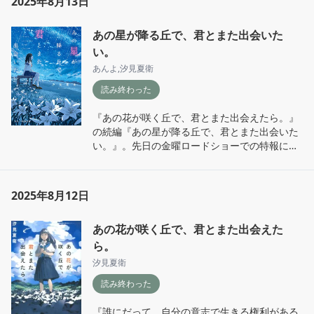
2025年8月13日
ともに勉強しましょう」

入。
わり、比べることなんてできないけれど。

一世紀も経っていない時代に、いま自分が生き
その後、老中暗殺を目論んだことから投獄、安
あの星が降る丘で、君とまた出会いた
ているこの国は戦争をしていた。

政の大獄にて30歳という若さでこの世を去る。

い。
未来を夢見ていたであろうたくさんの若い人た
なんというすごい人だろうと思った。たったの
ちが命を落としていった時代。

あんよ
,
汐見夏衛
5年でこれだけの激動の人生を歩んだ偉人。こ
もちろん今の時代は今の時代で苦しみの内容は
んなすごい人が残した思想の真髄を味わうこと
読み終わった
全然別ものだし、話せば分かり合えるなんて生
ができる、なんて贅沢なんだろう！じっくり身
微温いものでもない。

にしていきたい。

『あの花が咲く丘で、君とまた出会えたら。』
学びたくても学べず国の指揮下で働かざるを得
の続編『あの星が降る丘で、君とまた出会いた
ない子どもたちが今の時代でもいる。

■安政の大獄

い。』。先日の金曜ロードショーでの特報にて
そのことは心に留めておかなくてはいけない事
　…1858〜1859年(安政5〜6年)、幕府の政策に
続編の方も映画化が決まったとのことで再読。

実だと思う。
反対した大名・公家・学者ら100余名が処罰、
処刑された弾圧事件のこと。その後、大老・井
「どんなに必死に自分の考えを訴えても、ちっ
2025年8月12日
伊直弼への批判が高まり1860年桜田門外によっ
とも分かってもらえなかったりする。おんなじ
て暗殺される。
言葉を使ってても、それまでの環境とか生き方
あの花が咲く丘で、君とまた出会えた
とかが違うと、まるで外国語みたいに伝わらな
いこともある」

ら。
汐見夏衛
『戦争なんて、病気だ。心の病気だ。

読み終わった
敵に勝つことより、名誉より、土地や資源よ
り、人の命が一番大切だということ、そんな当
『誰にだって、自分の意志で生きる権利がある
たり前のことさえ分からなくなってしまう病気