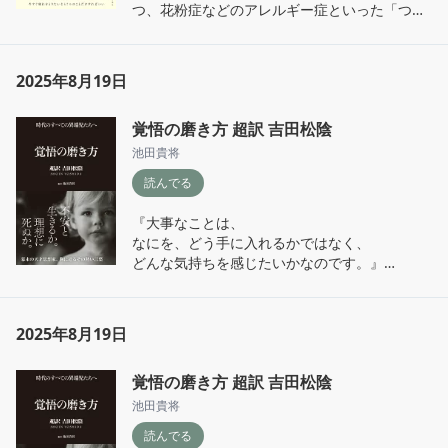
つ、花粉症などのアレルギー症といった「つら
くても無理をすれば出社できる程度の疾病」。

■アブセンティーズム(Absenteeism)

2025年8月19日
　→病欠。プレゼンティーズムの状態がさらに
進んで、出社できない状態。

覚悟の磨き方 超訳 吉田松陰
『グーグル翻訳で「お疲れさま」を英語に翻訳
池田貴将
してみると、「Thank you for your hard wor
読んでる
k.」と出ます。直訳すると、重労働をしてくれ
てありがとう、というような意味です。』

『大事なことは、

なにを、どう手に入れるかではなく、

★日本疲労学会による疲労の定義

どんな気持ちを感じたいかなのです。』

「過度の肉体的および精神的活動、または疾病
によって生じた独特の不快感と休養の願望を伴
『まずは自分が今いるところからはじめましょ
う身体の活動能力の減退した状態である」

う。人生の喜びを十分に味わうために。』

2025年8月19日
『考えてみれば、われわれビジネスパーソンも
よくよく考えるとこれまでずっと人の顔色ばか
アスリートのようなものです。やらなければい
覚悟の磨き方 超訳 吉田松陰
り窺って行動してきた。人に言われたからや
けない仕事や家事があり、育児や介護など、人
る、人に止められたからやめる。自分の意志で
池田貴将
それぞれ果たさなければいけない責任がありま
決めたことはあっただろうか。

す。』

読んでる
どんな気持ちを感じたいか。自分の行動を決め