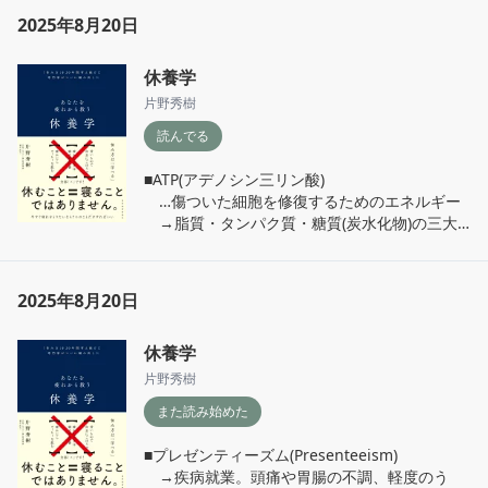
って観るわけだから何かを得られる期間にした
2025年8月20日
い。そう思いながら観ていたのだが、途中でふ
となんでこの作品を観たいのか？と、以前こち
休養学
らの本で読んだ『どんな気持ちを感じたいの
か』という一文が思い起こされた。

片野秀樹
読んでる
「自分の本当にしたいこと」ってなんだろう？

この答えが見つかれば、必然的に自分に必要な
■ATP(アデノシン三リン酸)

ものを選択できるようになる。だけれど、他人
　…傷ついた細胞を修復するためのエネルギー

の意見を自分の意見と混同し、地に足がついて
　→脂質・タンパク質・糖質(炭水化物)の三大
いない根無草のような状態。本当にしたいこと
栄養素からつくられるが、ビタミン・ミネラル
は埋もれて見えなくなっている。心の声に耳を
などの補酵素がなければ変換されない。

傾けるように意識を向け、自分というものを掘
り起こせるようにしていきたい。
2025年8月20日
『疲労回復のためには、いわゆるバランスのよ
い食事をとることが大事』

休養学
『痛み・発熱・疲労は、体の異常を知らせる三
片野秀樹
大生体アラート』
また読み始めた
■プレゼンティーズム(Presenteeism)

　→疾病就業。頭痛や胃腸の不調、軽度のう