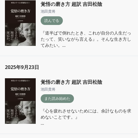
いくしかない。これから先を生きる為の道標に
覚悟の磨き方 超訳 吉田松陰
しさが寄り集まって、雨雲みたいに広がって、
なってくれるようなお話。

湿気ったきもちになってたりするんだよ」
池田貴将
結末としては悲恋だけれど、これは平場に暮ら
読んでる
す自分たちの現実、それを投影した物語なのだ
と痛感した。
『道半ばで倒れたとき、これが自分の人生だっ
たって、笑いながら言える』。そんな生き方し
てみたい。

その為にはやっぱり、自分の中にある不安から
目を逸らさないこと。見て見ぬ振りをしないこ
と。向き合って克服する努力をすること。
2025年9月23日
覚悟の磨き方 超訳 吉田松陰
池田貴将
また読み始めた
『心を疲れさせないためには、余計なものを求
めないことです。』

某動画配信サービスの30日間無料体験で毎日貪
るようにアニメを観た。無料とは言え時間を使