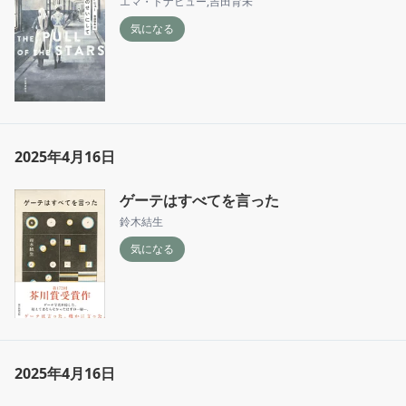
エマ・ドナヒュー
,
吉田育未
気になる
2025年4月16日
ゲーテはすべてを言った
鈴木結生
気になる
2025年4月16日