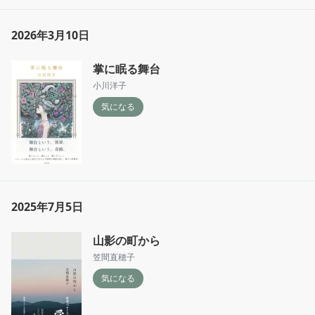
2026年3月10日
掌に眠る舞台
小川洋子
気になる
2025年7月5日
山影の町から
笠間直穂子
気になる