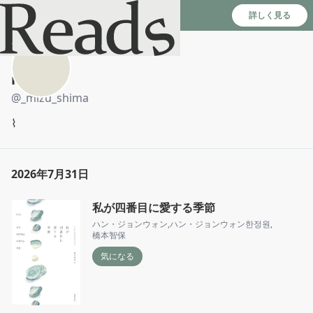
Reads - 読書のSNS＆記録アプリ
詳しく見る
mi
@
_mizu_shima
⌇
2026年7月31日
私が四番目に愛する季節
ハン・ジョンウォン
,
ハン・ジョンウォン한정원
,
橋本智保
気になる