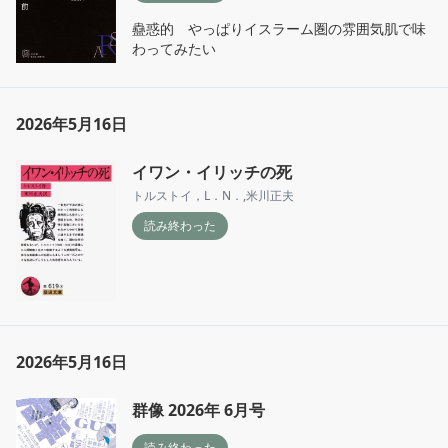
蠱惑的　やっぱりイスラーム圏の雰囲気肌で味
わってみたい
2026年5月16日
イワン・イリッチの死
トルストイ，L．N．
,
米川正夫
読み終わった
2026年5月16日
群像 2026年 6月号
読み終わった