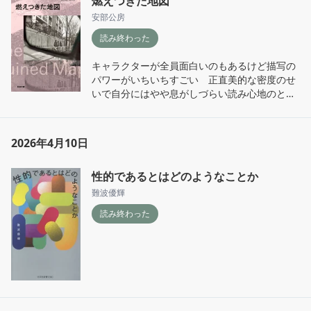
燃えつきた地図
安部公房
読み終わった
キャラクターが全員面白いのもあるけど描写の
パワーがいちいちすごい　正直美的な密度のせ
いで自分にはやや息がしづらい読み心地のとこ
ろもあるけど、意図してこれを出せる人がどれ
だけいるのか
2026年4月10日
性的であるとはどのようなことか
難波優輝
読み終わった