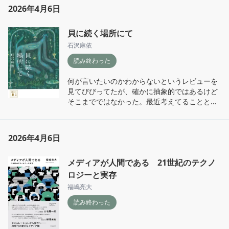
2026年4月6日
貝に続く場所にて
石沢麻依
読み終わった
何が言いたいのかわからないというレビューを
見てびびってたが、確かに抽象的ではあるけど
そこまでではなかった。最近考えてることと似
てるからかもしれない

死者を記憶すること/想起することの恣意性、
「東日本大震災」として総体的に語られる際に
2026年4月6日
平均化され隅に追いやられる一人ひとりの境
遇　この物語化が作中ではさらりと「記憶喪
メディアが人間である 21世紀のテクノ
失」と呼ばれるが、とても厳しく的を射たワー
ドだと思う

ロジーと実存
幸いそういった経験は自分にはまだないが、も
福嶋亮大
しこの先誰かと破滅的な別れをした時、距離を
読み終わった
誤魔化さずに向き合い、そして手を離すことが
できるか。あるいは自分に深くは関わらない死
を正しく悼むことができるか