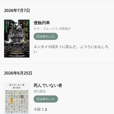
2026年7月7日
侵蝕列車
サラ・ブルックス
,
川野靖子
読み終わった
エンタメ小説久々に読んだ、ふつうにおもしろ
い
2026年6月25日
死んでいない者
滝口悠生
読み終わった
小説うま