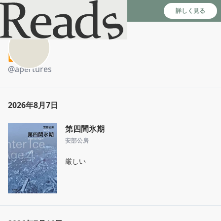
Reads - 読書のSNS＆記録アプリ
詳しく見る
⏮️
@
apertures
2026年8月7日
第四間氷期
安部公房
厳しい