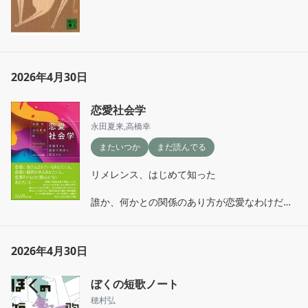
2026年4月30日
恋愛社会学
永田夏来
,
高橋幸
またいつか
まだ読んでる
リメレンス、はじめて知った

誰か、何かとの関係のあり方が恋愛なわけだか
ら、色んな形があるはずなのに、決まったパタ
ーンを気がついたら正解だと思い込んでいる。
だから不安になるのかな、嫌だって思うのかな

2026年4月30日
気になったところだけ読むのも面白くて、また
ぼくの短歌ノート
借りよう！
穂村弘