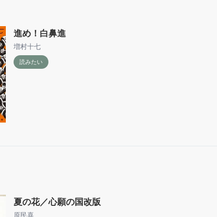
進め！白鼻進
増村十七
読みたい
夏の花／心願の国改版
原民喜