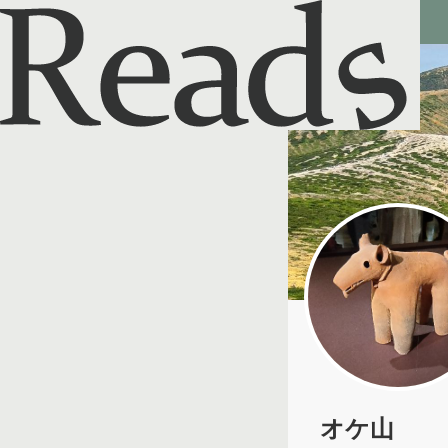
Reads - 読書のSNS＆記録アプリ
オケ山