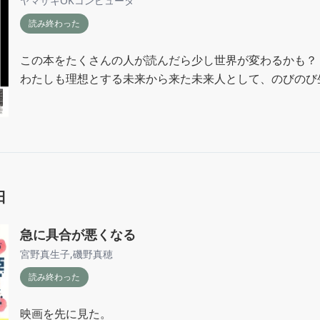
ヤマザキOKコンピュータ
読み終わった
この本をたくさんの人が読んだら少し世界が変わるかも？

わたしも理想とする未来から来た未来人として、のびのび
日
急に具合が悪くなる
宮野真生子
,
磯野真穂
読み終わった
映画を先に見た。
