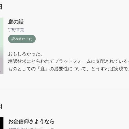
日
庭の話
宇野常寛
読み終わった
おもしろかった。

承認欲求にとらわれてプラットフォームに支配されている
ものとしての「庭」の必要性について、どうすれば実現で
の論考。

難しいところもあったけど、前提としてすべての人を包摂
が、それがウエットな感じではなくドライな感じがとてもよ
日
しかし、あるべき庭の条件をすべて満たすものとして書か
撃だった…

お金信仰さようなら
（決して肯定しているわけではないけれど）