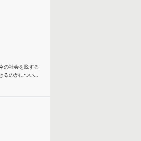
今の社会を脱する
きるのかについて
しようとする姿勢
かった。

れているものが衝