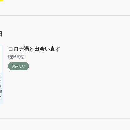
日
コロナ禍と出会い直す
磯野真穂
読みたい