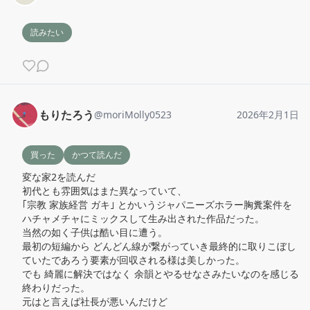
読みたい
もりたろう
@
moriMolly0523
2026年2月1日
買った
かつて読んだ
変な家2を読んだ

初代とも雰囲気はまた異なっていて、

｢宗教 家族経営 ガキ｣ とかいうジャパニーズホラー胸糞案件を
ハチャメチャにミックスして生み出された作品だった。

当然の如く子供は酷い目に遭う。

最初の短編から どんどん線が繋がっていき最終的に取りこぼし
ていたであろう要素が回収される様は美しかった。

でも 綺麗に解決ではなく 余韻とやるせなさみたいなのを感じる
終わりだった。

元はと言えば社長が悪いんだけど