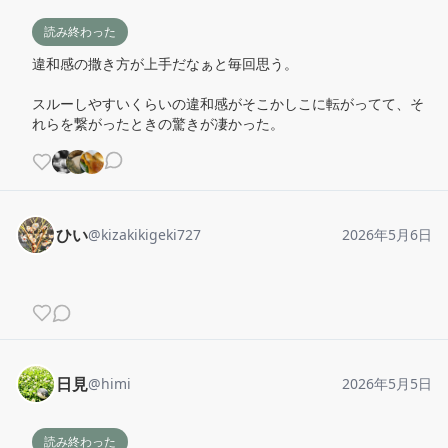
読み終わった
違和感の撒き方が上手だなぁと毎回思う。

スルーしやすいくらいの違和感がそこかしこに転がってて、そ
れらを繋がったときの驚きが凄かった。
ひい
@
kizakikigeki727
2026年5月6日
日見
@
himi
2026年5月5日
読み終わった