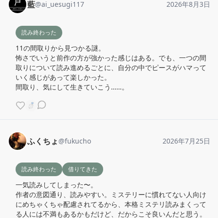
藍
@
ai_uesugi117
2026年8月3日
読み終わった
11の間取りから見つかる謎。

怖さでいうと前作の方が強かった感じはある。でも、一つの間
取りについて読み進めるごとに、自分の中でピースがハマって
いく感じがあって楽しかった。

間取り、気にして生きていこう……。
ふくちょ
@
fukucho
2026年7月25日
読み終わった
借りてきた
一気読みしてしまった〜。

作者の意図通り、読みやすい。ミステリーに慣れてない人向け
にめちゃくちゃ配慮されてるから、本格ミステリ読みまくって
る人には不満もあるかもだけど、だからこそ良いんだと思う。