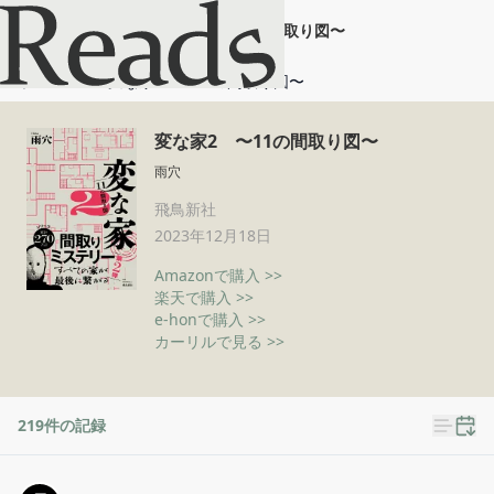
変な家2 〜11の間取り図〜
ホーム
変な家2 〜11の間取り図〜
変な家2 〜11の間取り図〜
雨穴
飛鳥新社
2023年12月18日
Amazonで購入 >>
楽天で購入 >>
e-honで購入 >>
カーリルで見る >>
219
件の記録