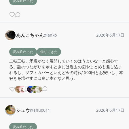
読み終わった
あんこちゃん
@
anko
2026年6月17日
読み終わった
借りてきた
二転三転、矛盾がなく展開していくのはうまいなーと感心す
る。話のつながりを示すときには過去の図やまとめも差し込ま
れるし、ソフトカバーといえど今の時代1500円とお安いし、本
好きを増やすには良い本だなと思う。
シュウ
@
shu0011
2026年6月17日
読み終わった