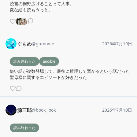
読書の裾野広げることって大事。

変な絵も読もうっと。
ぐもめ
@
gumome
2026年7月19日
読み終わった
audible
短い話が複数登場して、最後に推理して繋がるという話だった

聖母様に関するエピソードが好きだった
源三郎
@
book_look
2026年7月10日
読み終わった