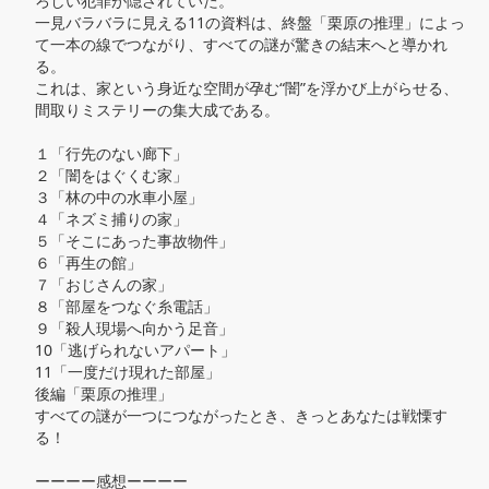
ろしい犯罪が隠されていた。

一見バラバラに見える11の資料は、終盤「栗原の推理」によっ
て一本の線でつながり、すべての謎が驚きの結末へと導かれ
る。

これは、家という身近な空間が孕む“闇”を浮かび上がらせる、
間取りミステリーの集大成である。

１「行先のない廊下」

２「闇をはぐくむ家」

３「林の中の水車小屋」

４「ネズミ捕りの家」

５「そこにあった事故物件」

６「再生の館」

７「おじさんの家」

８「部屋をつなぐ糸電話」

９「殺人現場へ向かう足音」

10「逃げられないアパート」

11「一度だけ現れた部屋」

後編「栗原の推理」

すべての謎が一つにつながったとき、きっとあなたは戦慄す
る！

ーーーー感想ーーーー
