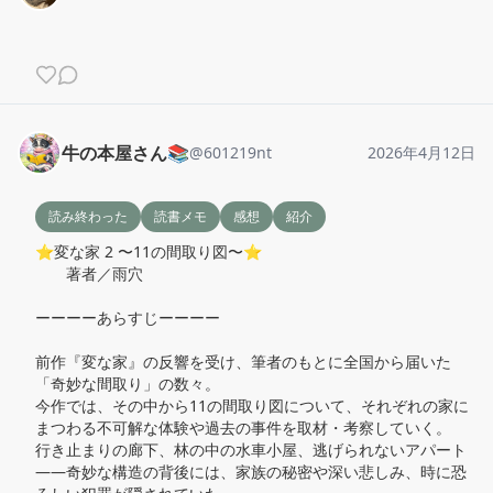
牛の本屋さん📚
@
601219nt
2026年4月12日
読み終わった
読書メモ
感想
紹介
⭐️変な家 2 〜11の間取り図〜⭐️

　　著者／雨穴

ーーーーあらすじーーーー

前作『変な家』の反響を受け、筆者のもとに全国から届いた
「奇妙な間取り」の数々。

今作では、その中から11の間取り図について、それぞれの家に
まつわる不可解な体験や過去の事件を取材・考察していく。

行き止まりの廊下、林の中の水車小屋、逃げられないアパート
――奇妙な構造の背後には、家族の秘密や深い悲しみ、時に恐