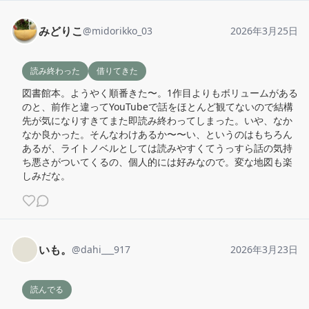
みどりこ
@
midorikko_03
2026年3月25日
読み終わった
借りてきた
図書館本。ようやく順番きた〜。1作目よりもボリュームがある
のと、前作と違ってYouTubeで話をほとんど観てないので結構
先が気になりすきてまた即読み終わってしまった。いや、なか
なか良かった。そんなわけあるか〜〜い、というのはもちろん
あるが、ライトノベルとしては読みやすくてうっすら話の気持
ち悪さがついてくるの、個人的には好みなので。変な地図も楽
しみだな。
いも。
@
dahi___917
2026年3月23日
読んでる