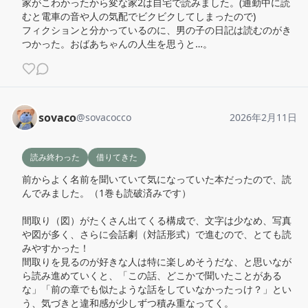
家がこわかったから変な家2は自宅で読みました。(通勤中に読
むと電車の音や人の気配でビクビクしてしまったので)

フィクションと分かっているのに、男の子の日記は読むのがき
つかった。おばあちゃんの人生を思うと…。
sovaco
@
sovacocco
2026年2月11日
読み終わった
借りてきた
前からよく名前を聞いていて気になっていた本だったので、読
んでみました。（1巻も読破済みです）

間取り（図）がたくさん出てくる構成で、文字は少なめ、写真
や図が多く、さらに会話劇（対話形式）で進むので、とても読
みやすかった！

間取りを見るのが好きな人は特に楽しめそうだな、と思いなが
ら読み進めていくと、「この話、どこかで聞いたことがある
な」「前の章でも似たような話をしていなかったっけ？」とい
う、気づきと違和感が少しずつ積み重なってく。
