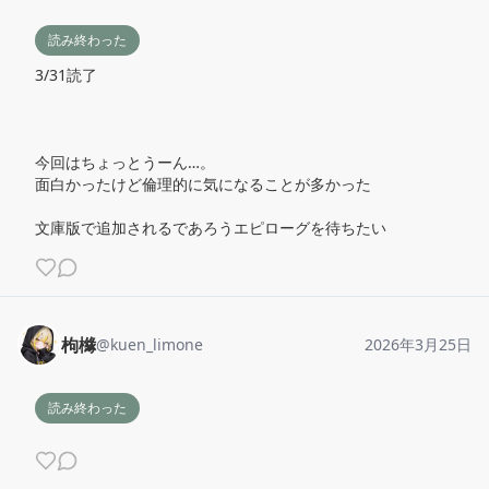
読み終わった
3/31読了

今回はちょっとうーん…。

面白かったけど倫理的に気になることが多かった

文庫版で追加されるであろうエピローグを待ちたい
枸櫞
@
kuen_limone
2026年3月25日
読み終わった