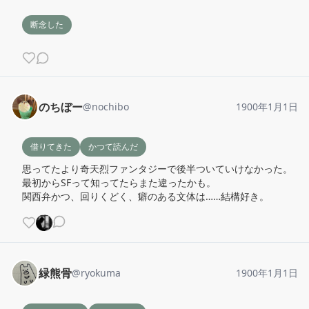
断念した
のちぼー
@
nochibo
1900年1月1日
借りてきた
かつて読んだ
思ってたより奇天烈ファンタジーで後半ついていけなかった。
最初からSFって知ってたらまた違ったかも。

関西弁かつ、回りくどく、癖のある文体は……結構好き。
緑熊骨
@
ryokuma
1900年1月1日