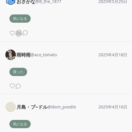
おさかな
@
B_the_1877
2025年5月25日
気になる
雨時雨
@
aco_tomato
2025年4月18日
買った
月島・プ~ドル
@
tksm_poodle
2025年4月16日
気になる