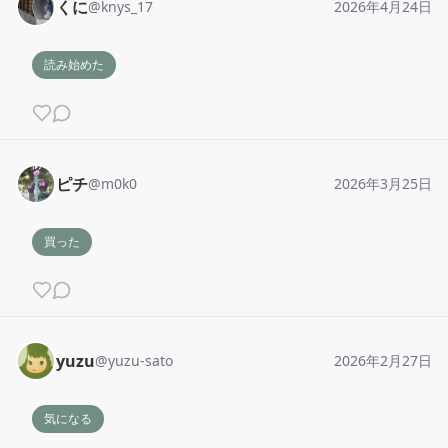
くに
@
knys_17
2026年4月24日
読み始めた
ピチ
@
m0k0
2026年3月25日
買った
yuzu
@
yuzu-sato
2026年2月27日
気になる