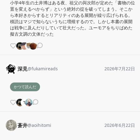
小学4年生の土井博はある夜、祖父の與次郎が定めた「書物の位
置を変えるべからず」という絶対の掟を破ってしまう。そこか
ら本好きからするとリアリティのある展開が繰り広げられる。
積読はマジで知らないうちに増殖するので。しかし本書の展開
は戦争に及んだりしていて壮大だった。ユーモアをちりばめた
擬古文調の文体だった
深見
@
fukamireads
2026年7月22日
かつて読んだ
蒼井
@
aoihitomi
2026年6月22日