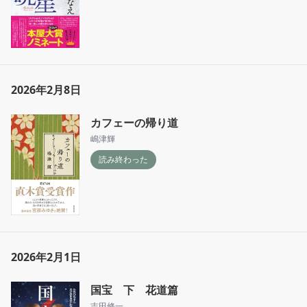
2026年2月8日
カフェーの帰り道
嶋津輝
読み終わった
2026年2月1日
国宝 下 花道篇
吉田修一