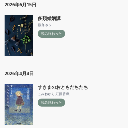
2026年6月15日
多類婚姻譚
凪良ゆう
読み終わった
2026年4月4日
すきまのおともだちたち
こみねゆら
,
江國香織
読み終わった