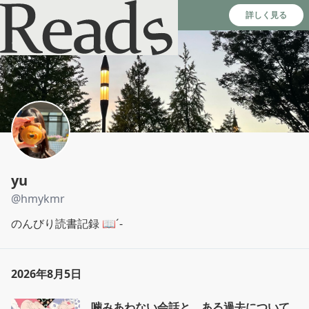
Reads - 読書のSNS＆記録アプリ
詳しく見る
yu
@
hmykmr
のんびり読書記録 📖´-
2026年8月5日
噛みあわない会話と、ある過去について