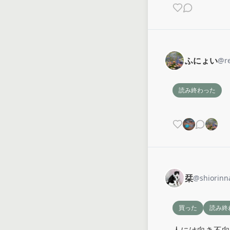
ふにょい
@
r
読み終わった
栞
@
shiorinn
買った
読み終
人には向き不向