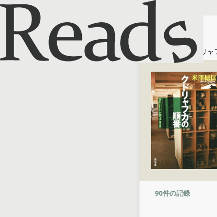
ホーム
クドリャフ
90
件の記録