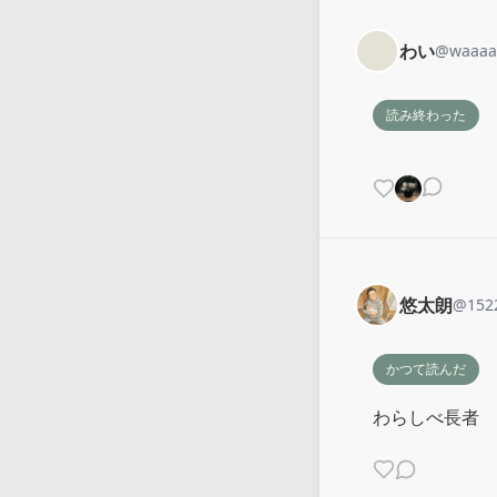
わい
@
waaaa
読み終わった
悠太朗
@
152
かつて読んだ
わらしべ長者