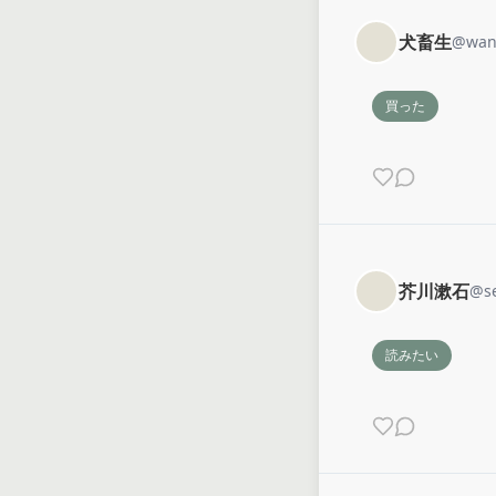
犬畜生
@
wan
買った
芥川漱石
@
s
読みたい