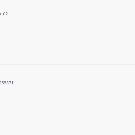
i_02
255871