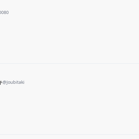
0080
キ
@
Joubitaki