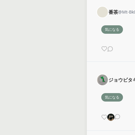
番茶
@
Mt-Bk
気になる
ジョウビタ
気になる