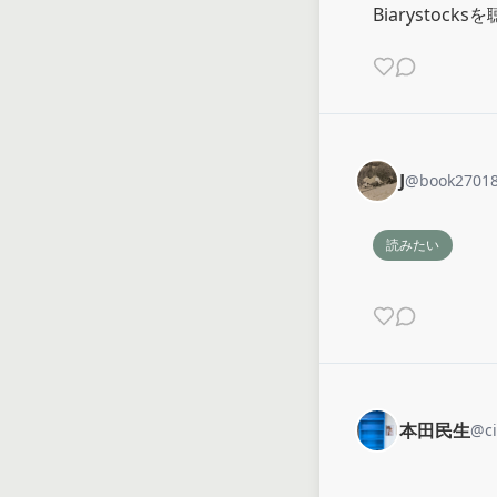
Biarystock
J
@
book2701
読みたい
本田民生
@
c