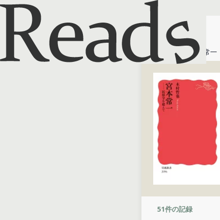
ホーム
宮本常一
51
件の記録