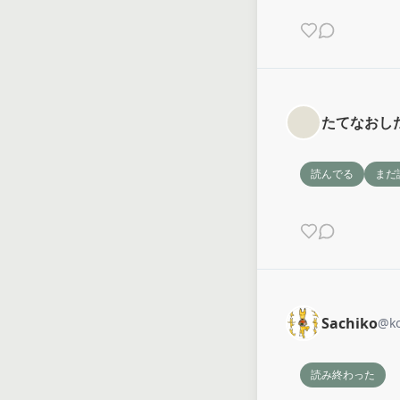
たてなおし
読んでる
まだ
Sachiko
@
k
読み終わった