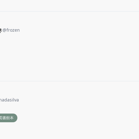
き
@
frozen
nadasilva
図書館本