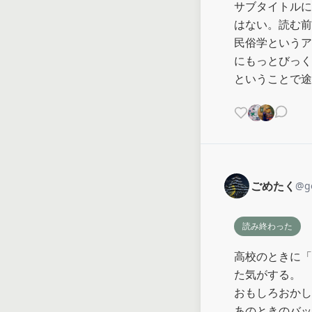
サブタイトルに
はない。読む前
民俗学というア
にもっとびっくり
ということで途
ごめたく
@
g
読み終わった
高校のときに「
た気がする。

おもしろおかし
あのときのバッ