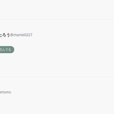
たろう
@
mame0227
読んでる
omsms