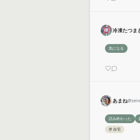
冷凍たつま
気になる
あまね
@
sen
読み終わった
@
自宅