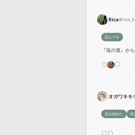
Rica
@
rica_b
読んでる
『塩の道』から
オガワキキ
読み始めた
読