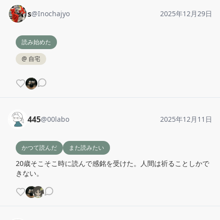
s
@
Inochajyo
2025年12月29日
読み始めた
@
自宅
445
@
00labo
2025年12月11日
かつて読んだ
また読みたい
20歳そこそこ時に読んで感銘を受けた。人間は祈ることしかで
きない。