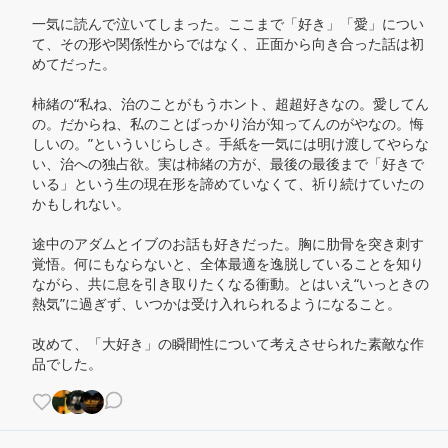
一気に読んで泣いてしまった。ここまで「好き」「愛」につい
て、その形や関係性からではなく、正面から向き合った話は初
めてだった。

柿緒の“私ね、治のことがもうホント、超超好きなの。愛してん
の。だからね、私のことばっかり治が知ってんのがやなの。悔
しいの。”といういじらしさ。手紙を一気には明け渡してやらな
い、治への独占欲。実は柿緒の方が、最後の最後まで「好きで
いる」という生の現在形を諦めていなくて、祈り続けていたの
かもしれない。

途中のアダムとイブのお話も好きだった。胸に肋骨を突き刺す
覚悟。何にもならないと、全体最適を逸脱していることを知り
ながら、共に息を引き取りたくなる衝動。とはいえ“いっときの
熱気”に過ぎず、いつかは受け入れられるようになること。

改めて、「大好き」の瞬間性について考えさせられた素敵な作
品でした。