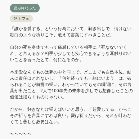
読み終わった
@
カフェ
「誰かを愛する」という行為において、剥き出しで、情けない
独白のような祈りこそ、敢えて言葉にすべきことだ。

自分の死を身体でもって痛感している相手に「死なないでく
れ」と言えるか？相手が少しでも安心できるような耳触りのい
いことを言ったとて、何になるのか。

本来愛なんてものは夢の中と同じで、どこまでも自己本位。結
末に責任はとれないし、「何年経っても一緒にいよう」は、破
られることが前提の誓い。わかっていてもその瞬間に、その言
葉が出たこと、2人で100年先の未来を少しでも想像したことの
価値は揺らぐものじゃない。

だから、好きなだけ誓えばいいと思う。「超愛してる」からこ
その祈りを言葉にすれば良い。愛は祈りだから、それが叶わな
くても悲しむ必要はない。

〜〜〜〜〜
