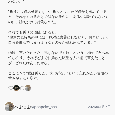
わない。”

“祈りには何の効果もない。祈りとは、ただ何かを求めている
と、それをくれるわけではない誰かに、あるいは誰でもないも
のに、訴えかける行為なのだ。”

それでも祈りの価値はあると。

“僕達の気持ちの中には、絶対に言葉にしないと、何というか、
自分を蝕んでしまうようなものかが紛れ込んでいる。”

柿緒に言いたかった「死なないでくれ」という、極めて自己本
位な祈り。それほどまでに鮮烈な願望を人の前で言えたこと
が、どれだけあったかな。

ここにきて“愛は祈りだ。僕は祈る。”という忘れがたい冒頭の
重みがずんと増す。
へぷっぷ
@
ponpoko_haa
2026年1月5日