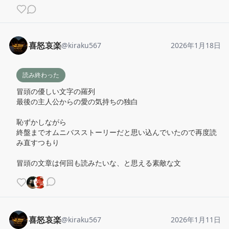
喜怒哀楽
@
kiraku567
2026年1月18日
読み終わった
冒頭の優しい文字の羅列

最後の主人公からの愛の気持ちの独白

恥ずかしながら

終盤までオムニバスストーリーだと思い込んでいたので再度読
み直すつもり

冒頭の文章は何回も読みたいな、と思える素敵な文
喜怒哀楽
@
kiraku567
2026年1月11日