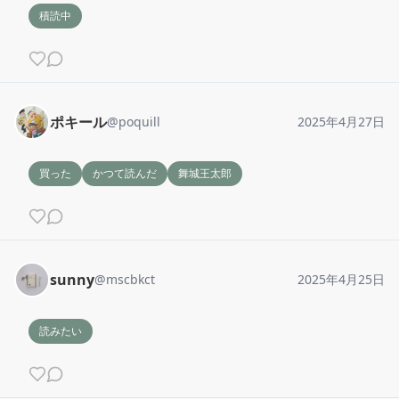
積読中
ポキール
@
poquill
2025年4月27日
買った
かつて読んだ
舞城王太郎
sunny
@
mscbkct
2025年4月25日
読みたい