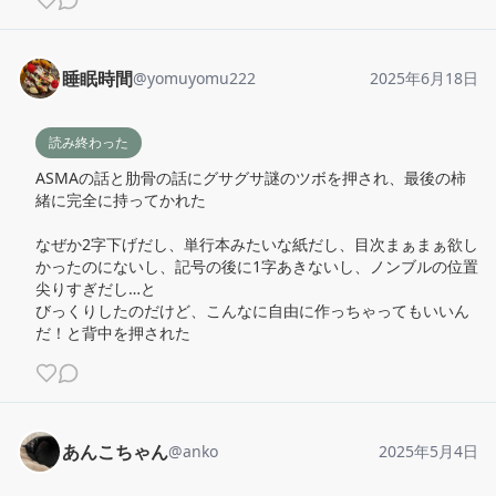
睡眠時間
@
yomuyomu222
2025年6月18日
読み終わった
ASMAの話と肋骨の話にグサグサ謎のツボを押され、最後の柿
緒に完全に持ってかれた

なぜか2字下げだし、単行本みたいな紙だし、目次まぁまぁ欲し
かったのにないし、記号の後に1字あきないし、ノンブルの位置
尖りすぎだし…と

びっくりしたのだけど、こんなに自由に作っちゃってもいいん
だ！と背中を押された
あんこちゃん
@
anko
2025年5月4日