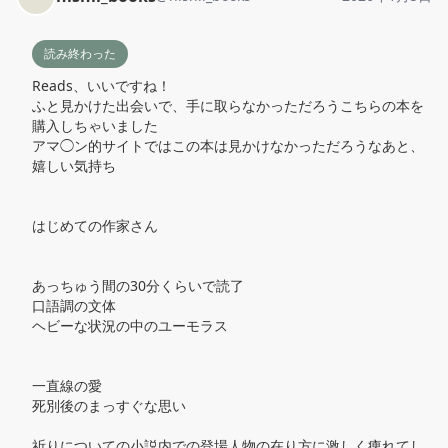
読み終わった
Reads、いいですね！

ふと見かけた出会いで、手に取らなかっただろうこちらの本を
購入しちゃいました

アマ◯ン的サイトではこの本は見かけなかっただろうなあと、
嬉しい気持ち

はじめての作家さん

あっちゅう間の30分くらいで読了

口語調の文体

ヘビーな状況の中のユーモラス

一直線の愛

死別後のまっすぐな思い

祈りについての小説内での登場人物の在り方に激しく痺れてし