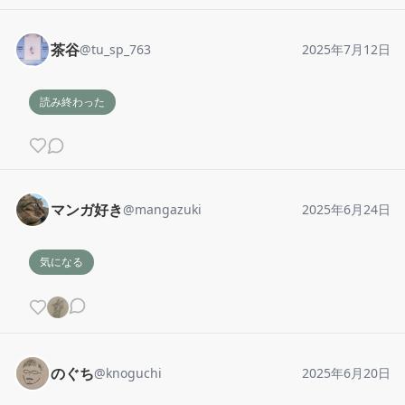
茶谷
@
tu_sp_763
2025年7月12日
読み終わった
マンガ好き
@
mangazuki
2025年6月24日
気になる
のぐち
@
knoguchi
2025年6月20日