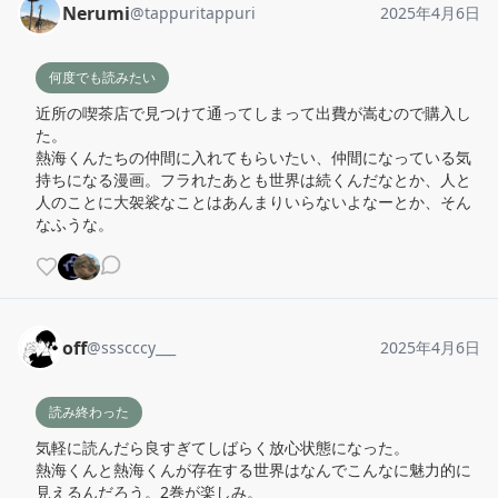
Nerumi
@
tappuritappuri
2025年4月6日
何度でも読みたい
近所の喫茶店で見つけて通ってしまって出費が嵩むので購入し
た。

熱海くんたちの仲間に入れてもらいたい、仲間になっている気
持ちになる漫画。フラれたあとも世界は続くんだなとか、人と
人のことに大袈裟なことはあんまりいらないよなーとか、そん
なふうな。
off
@
ssscccy___
2025年4月6日
読み終わった
気軽に読んだら良すぎてしばらく放心状態になった。

熱海くんと熱海くんが存在する世界はなんでこんなに魅力的に
見えるんだろう。2巻が楽しみ。