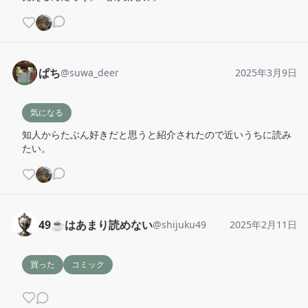
ぱち
@
suwa_deer
2025年3月9日
気になる
知人からたぶん好きだと思うと紹介されたので近いうちに読み
たい。
49☕️はあまり読めない
@
shijuku49
2025年2月11日
買った
コミック