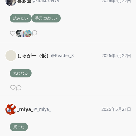
喜多倉
@
kitakura473
2026年5月22日
読みたい
手元に欲しい
しゅがー（仮）
@
Reader_S
2026年5月22日
気になる
_miya_
@
_miya_
2026年5月21日
買った