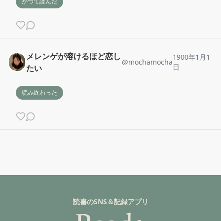
かつて読んだ
メレンゲが溶けるほど恋し
1900年1月1
@
mochamocha
日
たい
読み終わった
読書のSNS＆記録アプリ