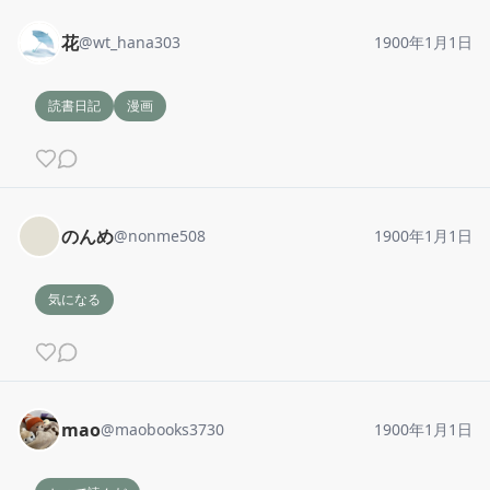
花
@
wt_hana303
1900年1月1日
読書日記
漫画
のんめ
@
nonme508
1900年1月1日
気になる
mao
@
maobooks3730
1900年1月1日