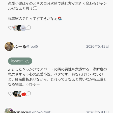
恋愛小説はそのときの自分次第で感じ方が大きく変わるジャン
ルだなぁと思う💭

読書家の男性ってすてきだなぁ📚
ふーる
@
fool6
2026年5月3日
読み終わった
ふとしたきっかけでアパートの隣の男性を意識する、潔癖症の
私のさすらう心の恋愛小説。ベタです、純なわけじゃないけ
ど、紆余曲折ありながら、じれってえなぁと思いながら王道と
なる物語。うひゃー
kinoko
@
kinoko-font
2026年5月1日