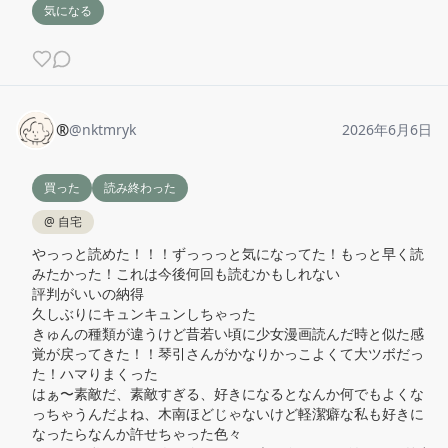
気になる
®️
@
nktmryk
2026年6月6日
買った
読み終わった
@
自宅
やっっと読めた！！！ずっっっと気になってた！もっと早く読
みたかった！これは今後何回も読むかもしれない

評判がいいの納得

久しぶりにキュンキュンしちゃった

きゅんの種類が違うけど昔若い頃に少女漫画読んだ時と似た感
覚が戻ってきた！！琴引さんがかなりかっこよくて大ツボだっ
た！ハマりまくった

はぁ〜素敵だ、素敵すぎる、好きになるとなんか何でもよくな
っちゃうんだよね、木南ほどじゃないけど軽潔癖な私も好きに
なったらなんか許せちゃった色々
