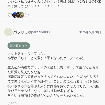
いいな〜私も好きな人に会いたい！夫は今日から2泊３日の外出

早く帰ってこい〜！！！！！！！！
パラリラ
@
pararira000
2026年5月28日
読み終わった
ノットフォーミーでした。

感想は「ちょっと文章が上手くなったケータイ小説」

主人公が幼稚でアラサーの恋愛とは思えず…。学生だったらま
だ可愛く見えたかなぁ。

潔癖症設定も必要だった？ってくらいエロいことばっかり考え
てて男にホイホイ体を許すし、自分が楽になれるようにお姫様
扱いされる方を選ぶ主人公に好感を持てませんでした。人間的
な成長とかも特になし。試し行動が多すぎる。

そういう層向けの作品だったんだなーと思いました。