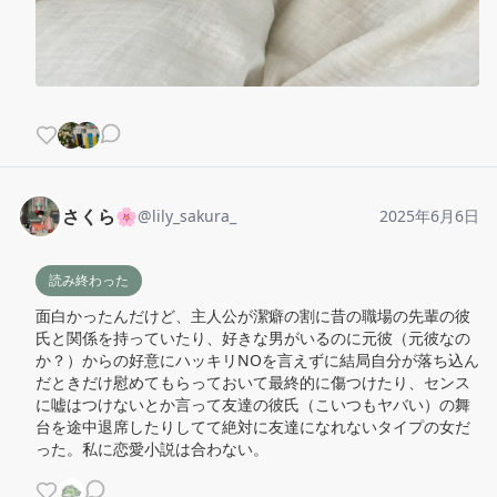
さくら🌸
@
lily_sakura_
2025年6月6日
読み終わった
面白かったんだけど、主人公が潔癖の割に昔の職場の先輩の彼
氏と関係を持っていたり、好きな男がいるのに元彼（元彼なの
か？）からの好意にハッキリNOを言えずに結局自分が落ち込ん
だときだけ慰めてもらっておいて最終的に傷つけたり、センス
に嘘はつけないとか言って友達の彼氏（こいつもヤバい）の舞
台を途中退席したりしてて絶対に友達になれないタイプの女だ
った。私に恋愛小説は合わない。