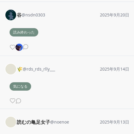
谷
@
nsdn0303
2025年9月20日
読み終わった
🌾
@
rds_rds_rlly___
2025年9月14日
気になる
読むの亀足女子
@
noenoe
2025年9月13日