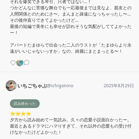
それを爆笑できる琴引、只者ではない…！

つかどんなに苦痛な舞台でも一応最後までは見なよ、親友との
人間関係とのためにさ〜。まんまと疎遠になっちゃったし〜…
その後仲直りできてよかったけど…

最後の短編で美冬にも幸せが訪れそうな気配がしててよかった
ー！

アパートたまゆらで出会った二人のラストが「たまゆらより永
遠がいいじゃないっすか」なの、綺麗にまとまっとる〜！
いちごちゃぶ
@
ichigonino
2025年8月29日
読み終わった
⭐️⭐️⭐️⭐️

夕方から読み始めて一気読み。久々の恋愛小説面白かったー。
最近とあるドラマにハマりすぎて、それ以外の恋愛もの受け付
けなかったけどよかった！