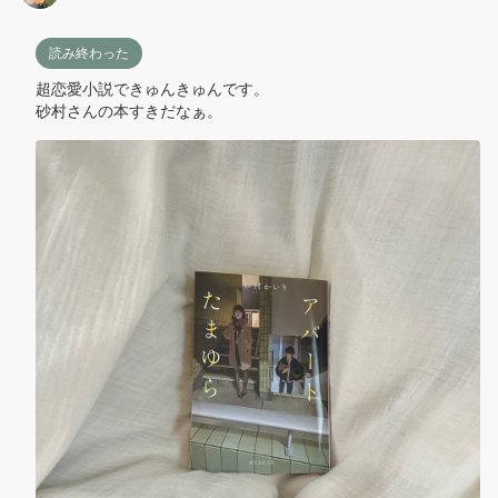
読み終わった
超恋愛小説できゅんきゅんです。

砂村さんの本すきだなぁ。