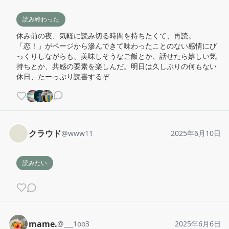
読み終わった
休み前の夜、気軽に読み切る時間を持ちたくて、再読。
「恋！」がページから滲んできて味わったことのない感情にび
っくりしながらも、美味しそうなご飯とか、話せたら嬉しい気
持ちとか、共感の要素を楽しんだ。明日は久しぶりの何もない
休日、たーっぷり読書するぞ
クラウド
@
www11
2025年6月10日
読みたい
mame.
@
___1oo3
2025年6月6日