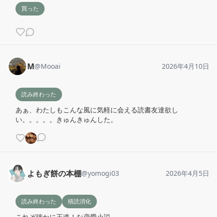
買った
M
@
Mooai
2026年4月10日
読み終わった
あぁ、わたしもこんな風に気軽に会える読書友達欲し
い。。。。。きゅんきゅんした。
よもぎ餅の本棚
@
yomogi03
2026年4月5日
読み終わった
積読消化
これぞ確かに王道！な恋愛小説。
