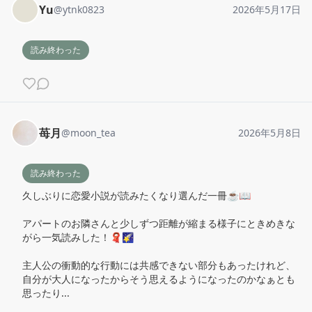
Yu
@
ytnk0823
2026年5月17日
読み終わった
苺月
@
moon_tea
2026年5月8日
読み終わった
久しぶりに恋愛小説が読みたくなり選んだ一冊☕️📖

アパートのお隣さんと少しずつ距離が縮まる様子にときめきな
がら一気読みした！🧣🌠

主人公の衝動的な行動には共感できない部分もあったけれど、
自分が大人になったからそう思えるようになったのかなぁとも
思ったり... 
