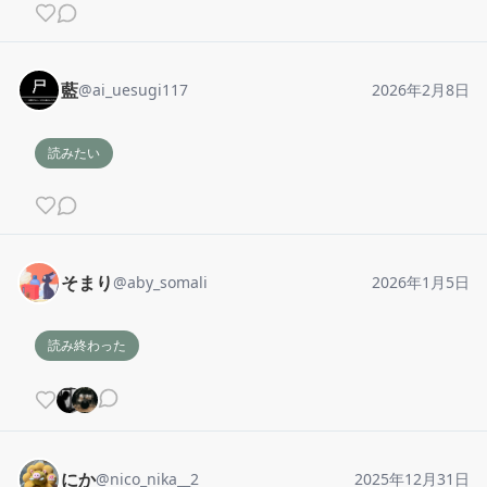
藍
@
ai_uesugi117
2026年2月8日
読みたい
そまり
@
aby_somali
2026年1月5日
読み終わった
にか
@
nico_nika__2
2025年12月31日