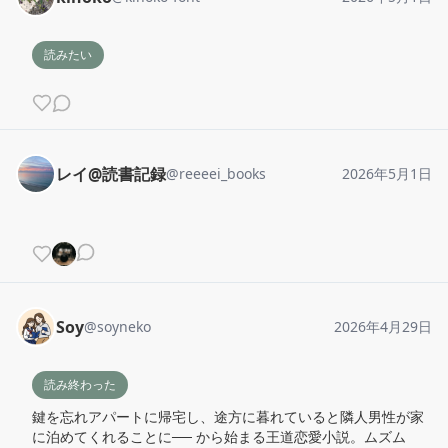
読みたい
レイ@読書記録
@
reeeei_books
2026年5月1日
Soy
@
soyneko
2026年4月29日
読み終わった
鍵を忘れアパートに帰宅し、途方に暮れていると隣人男性が家
に泊めてくれることに── から始まる王道恋愛小説。ムズム