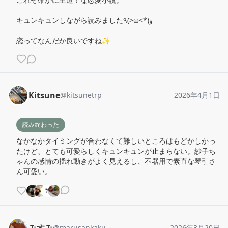
キュンキュンしながら読みました٩(>ω<*)و

恋ってなんだか良いですね✨
Kitsune
@
kitsunetrp
2026年4月1日
読み終わった
なかなかタイミングが合わなくて難しいところはもどかしかっ
たけど、とても可愛らしくキュンキュンが止まらない。紗子ち
ゃんの感情の揺れ動きがよく見えるし、不器用で素直な琴引さ
ん可愛い。
@
marusankaku
2026年3月20日