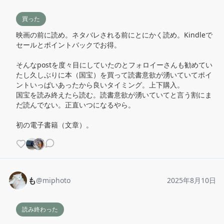
買った
映画の前に読め。ネタバレされる前にとにかく読め。Kindleで
セールとポイントバックでお得。

そんなpostを度々目にしていたのとフォロイーさんも勧めてい
たし久しぶりに本（国宝）を買って読書意欲が湧いていてポイ
ントいっぱいあったから良いタイミング。上下購入。

国宝を読み終えたら読む。読書意欲が湧いていてと言う割にま
だ読んでない。正直いつになるやら。

初の電子書籍（文章）。
も
@
miphoto
2025年8月10日
読み終わった