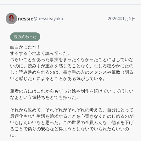
nessie
@
nessieayako
2026年1月5日
読み終わった
面白かった〜！

するする心地よく読み切った。

つらいことがあった事実をまったくなかったことにはしていな
いのに、読み手が重さを感じることなく、むしろ穏やかにたの
しく読み進められるのは、書き手の方のスタンスや筆致（明る
いと感じた）によるところがある気がしている。

筆者の方にはこれからもずっと絵や制作を続けていってほしい
なぁという気持ちをとても持った。

それから改めて、それぞれがそれぞれの考える、自分にとって
最適化された生活を追求することを心置きなくたのしめるのが
いちばんいいなと思った。この世界の全員みんな、他者を下げ
ることで偽りの安心など得ようとしないでいられたらいいの
に。
