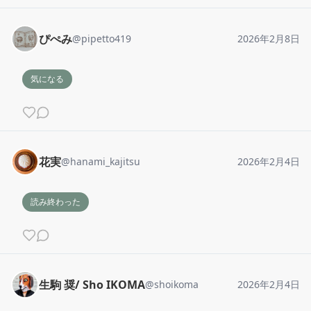
ぴぺみ
@
pipetto419
2026年2月8日
気になる
花実
@
hanami_kajitsu
2026年2月4日
読み終わった
生駒 奨/ Sho IKOMA
@
shoikoma
2026年2月4日