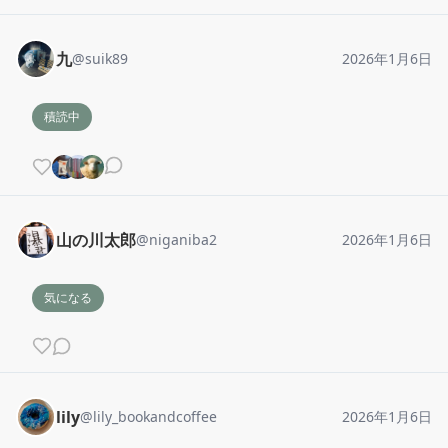
九
@
suik89
2026年1月6日
積読中
山の川太郎
@
niganiba2
2026年1月6日
気になる
lily
@
lily_bookandcoffee
2026年1月6日