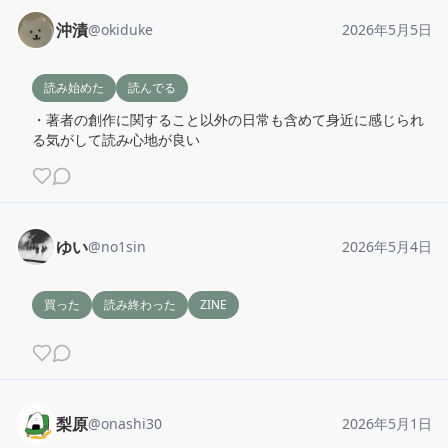
沖漬
@
okiduke
2026年5月5日
読み始めた
読んでる
・著者の創作に関すること以外の日常も含めて身近に感じられ
る気がして読み心地が良い
ゆい
@
no1sin
2026年5月4日
買った
読み終わった
ZINE
梨原
@
onashi30
2026年5月1日