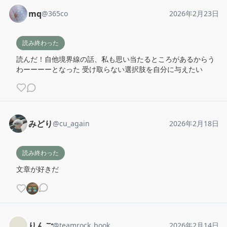
mq
@
365co
2026年2月23日
読み終わった
読んだ！自他境界線の話、私も思い当たるところがあるからう
わーーーーとなった 受け取らない選択肢を自分に与えたい
みどり
@
cu_again
2026年2月18日
読み終わった
文章が好きだ
りんご
@
teamrock_book
2026年2月14日