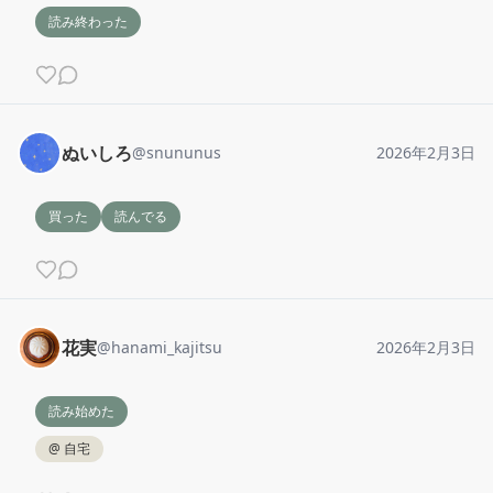
読み終わった
ぬいしろ
@
snununus
2026年2月3日
買った
読んでる
花実
@
hanami_kajitsu
2026年2月3日
読み始めた
@
自宅