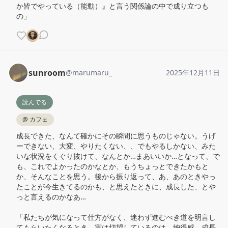
か皆でやっている（能動）』と言う関係論の中で成り立つも
の」
sunroom
@
marumaru_
2025年12月11日
読んでる
@
カフェ
成長できた、なんて確かにその瞬間に思うものじゃない。うげ
ーできない、大変、やりたくない、、でもやるしかない、みた
いな状況をくぐり抜けて、なんとか…まあいいか…となって、で
も、これでよかったのかなとか、もうちょっとできたかもと
か、そんなことを思う。後から振り返って、あ、あのときやっ
たことが今生きてるのかも、と思えたときに、成長した、とや
っと言えるのかなあ…

「私たちが気になって仕方がなく、迷わず進むべき道を明言し
てもらいたくなるとき。実は切望しているのは、納得感　成長