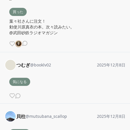
買った
葉々社さんに注文！

勅使川原真衣の本。次々読みたい。

@武田砂鉄ラジオマガジン
つむぎ
@
booklv02
2025年12月8日
気になる
貝柱
@
mutsubana_scallop
2025年12月8日