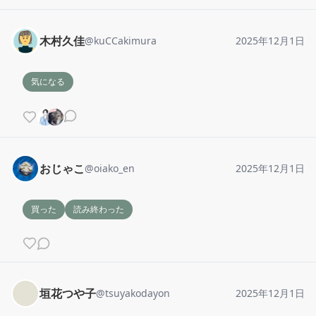
木村久佳
@
kuCCakimura
2025年12月1日
気になる
おじゃこ
@
oiako_en
2025年12月1日
買った
読み終わった
垣花つや子
@
tsuyakodayon
2025年12月1日