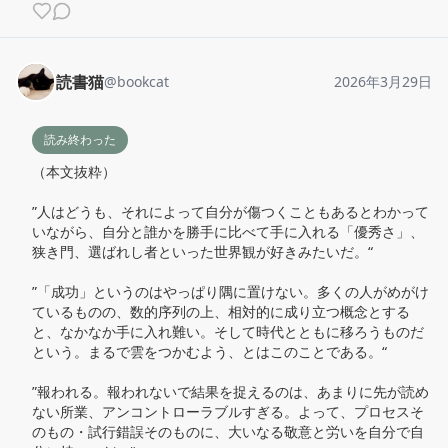
読書猫
@
bookcat
2026年3月29日
読み終わった
（本文抜粋）

”人はどうも、それによって自分が傷つくこともあるとわかって
いながら、自分と誰かを勝手に比べて手に入れる「優秀さ」、
狭き門、選ばれし者といった世界観が好きみたいだ。“

”「成功」というのはやっぱり隅に置けない。多くの人がめがけ
ているものの、数的序列の上、相対的に成り立つ概念とする
と、なかなか手に入れ難い。そして時代とともに移ろうものだ
という。まるで雲をつかむよう、とはこのことである。“

”報われる。報われないで結果を捉えるのは、あまりに先が読め
ない所業、アンコントローラブルすぎる。よって、プロセスそ
のもの・試行錯誤そのものに、大いなる敬意と労いを自分で自