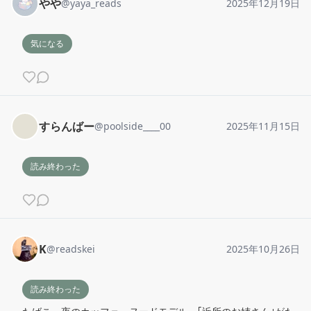
やや
@
yaya_reads
2025年12月19日
気になる
すらんばー
@
poolside____00
2025年11月15日
読み終わった
K
@
readskei
2025年10月26日
読み終わった