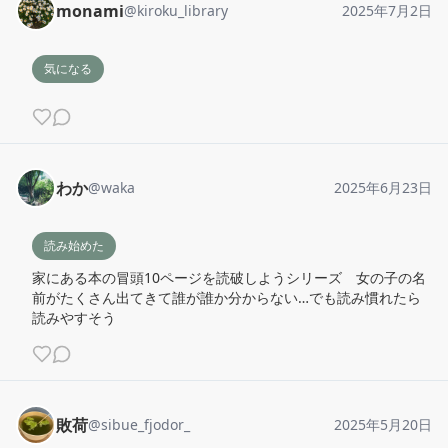
monami
@
kiroku_library
2025年7月2日
気になる
わか
@
waka
2025年6月23日
読み始めた
家にある本の冒頭10ページを読破しようシリーズ　女の子の名
前がたくさん出てきて誰が誰か分からない…でも読み慣れたら
読みやすそう
敗荷
@
sibue_fjodor_
2025年5月20日