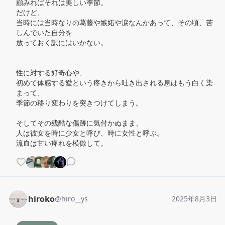
顧みればそれは美しい季節。

だけど、

当時には当時なりの葛藤や嫉妬や涙なんかあって、その頃、苦
しんでいた自分を

放っておく訳にはいかない。

性に対する好奇心や、

初めて体感する愛という疼きから吐き出される息はもう白く染
まって、

季節の移り変わりを突きつけてしまう。

そしてその残酷な傷跡に気付かぬまま、

人は彼女を時に少女と呼び、時に女性と呼ぶ。

流血は甘い痺れを模倣して。
hiroko
@
hiro__ys
2025年8月3日