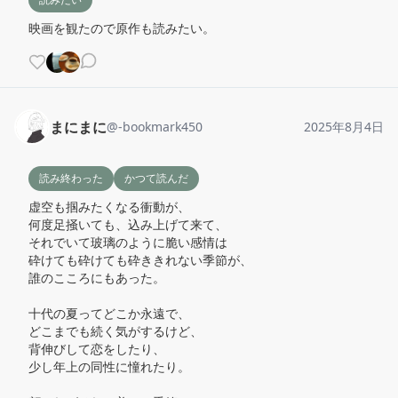
映画を観たので原作も読みたい。
まにまに
@
-bookmark450
2025年8月4日
読み終わった
かつて読んだ
虚空も掴みたくなる衝動が、

何度足掻いても、込み上げて来て、

それでいて玻璃のように脆い感情は

砕けても砕けても砕ききれない季節が、

誰のこころにもあった。

十代の夏ってどこか永遠で、

どこまでも続く気がするけど、

背伸びして恋をしたり、

少し年上の同性に憧れたり。
