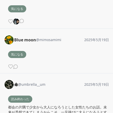
気になる
Blue moon
@
mimosamimi
2025年5月19日
気になる
傘
@
umbrella__um
2025年5月19日
読み終わった
都会の片隅で少女から大人になろうとした女性たちのお話。未
来が予想できてしまうからこそ、一足跳びに大人になろうとす