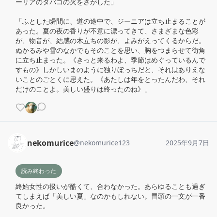
ーリアのタバコの火をさがした」

「ふとした瞬間に、道の途中で、ジーニアは立ち止まることが
あった。夏の夜の香りが不意に漂ってきて、さまざまな色彩
が、物音が、結感の木立ちの影が、よみがえってくるからだ。
ぬかるみや雪のなかでもそのことを思い、胸をつまらせて街角
に立ち止まった。《きっと来るわよ、季節はめぐっているんで
すもの》しかしいまのように独りぼっちだと、それはありえな
いことのごとくに思えた。《あたしは年をとったんだわ、それ
だけのことよ。美しい盛りは終ったのね》」
nekomurice
@
nekomurice123
2025年9月7日
読み終わった
終始女性の扱いが酷くて、合わなかった。あらゆることも過ぎ
てしまえば「美しい夏」なのかもしれない。冒頭の一文が一番
良かった。