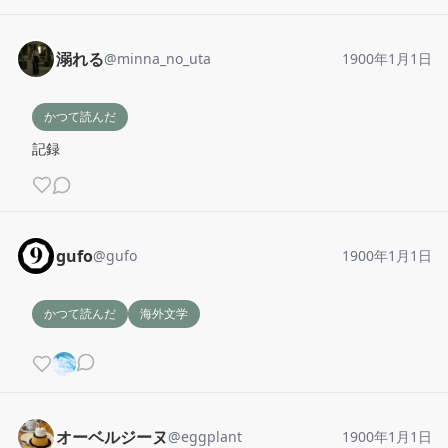
溺れる
@
minna_no_uta
1900年1月1日
かつて読んだ
記録
gufo
@
gufo
1900年1月1日
かつて読んだ
海外文学
オーベルジーヌ
@
eggplant
1900年1月1日