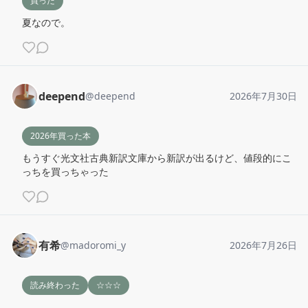
買った
夏なので。
deepend
@
deepend
2026年7月30日
2026年買った本
もうすぐ光文社古典新訳文庫から新訳が出るけど、値段的にこ
っちを買っちゃった
有希
@
madoromi_y
2026年7月26日
読み終わった
☆☆☆