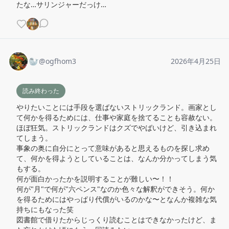
たな…サリンジャーだっけ…
🦭
@
ogfhom3
2026年4月25日
読み終わった
やりたいことには手段を選ばないストリックランド。画家とし
て何かを得るためには、仕事や家庭を捨てることも容赦ない。
ほぼ狂気。ストリックランドはクズでやばいけど、引き込まれ
てしまう。

事象の奥に自分にとって意味があると思えるものを探し求め
て、何かを得ようとしていることは、なんか分かってしまう気
もする。

何が面白かったかを説明することが難しい〜！！

何が"月"で何が"六ペンス"なのか色々な解釈ができそう。何か
を得るためにはやっぱり代償がいるのかな〜となんか複雑な気
持ちにもなった笑

図書館で借りたからじっくり読むことはできなかったけど、ま