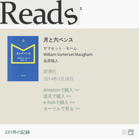
月と六ペンス
ホーム
月と六ペンス
月と六ペンス
サマセット・モーム
William Somerset Maugham
金原瑞人
新潮社
2014年3月28日
Amazonで購入 >>
楽天で購入 >>
e-honで購入 >>
カーリルで見る >>
231
件の記録