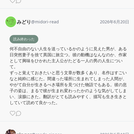
みどり
@
midori-read
2026年6月20日
読み終わった
何不自由のない人生を送っているかのように見えた男が、ある
日突然妻子を捨て異国に旅立つ。彼の動機はなんなのか、作家
として興味をひかれた主人公がたどる一人の男の人生につい
て。

ずっと覚えておきたいと思う文章が数多くあり、名作はすごい
なと純粋に感じた。間違った場所に生まれてしまった人間が、
やがて自分が生きるべき場所を見つけた物語でもある。彼の息
子の姿は、まるで彼が生まれ変わったかのような気がしてしま
い、涙腺にきた。翻訳がとても読みやすく、描写も生き生きと
していて読めて良かった。