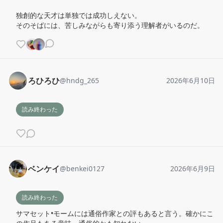
独創的な天才は単独では成功しえない。

そのそばには、苦しみながらも寄り添う理解者がいるのだ。
ろひろひ
@
hndg_265
2026年6月10日
読み終わった
ベンケイ
@
benkei0127
2026年6月9日
読み終わった
サマセット•モームには通俗作家との評もあると言う。確かにこ