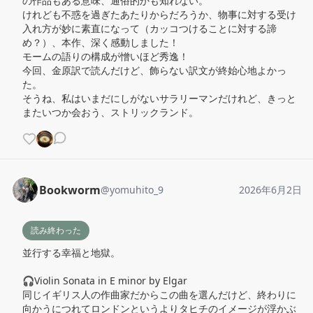
の作品もある意味、通俗的かも知れない。

けれども不惑を過ぎたあたりからだろうか、物事に対する受け
入れ方が妙に素直になって（カッコつけることに対する諦
め？）、本作、深く感動しました！

モームの語りの構成が憎いほど秀逸！

今回、金原訳で読んだけど、飾らない訳文が終始心地よかっ
た。

そうね、私はいまだにしがないサラリーマンだけれど、きっと
またいつか会おう、ストリックランド。
Bookworm
@
yomuhito_9
2026年6月2日
読み終わった
並行する幸福と地獄。

🎧Violin Sonata in E minor by Elgar

同じイギリス人の作曲家だからこの曲を選んだけど、終わりに
向かうにつれてロンドンというよりタヒチのイメージが浮かぶ