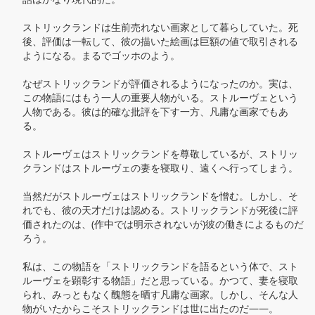
ストリックランドは生前売れない画家として暮らしていた。死
後、評価は一転して、彼の描いた絵画は巨額の値で取引される
ようになる。まるでゴッホのよう。

なぜストリックランドが評価されるようになったのか。実は、
この物語にはもう一人の重要人物がいる。ストルーヴェという
人物である。彼は的確な批評を下す一方、凡庸な画家でもあ
る。

ストルーヴェはストリックランドを尊敬しているが、ストリッ
クランドはストルーヴェの妻を寝取り、遠くへ行ってしまう。

当然だがストルーヴェはストリックランドを憎む。しかし、そ
れでも、彼の天才だけは認める。ストリックランドが死後に評
価されたのは、(作中では明示されないが)彼の働きによるものだ
ろう。

私は、この物語を「ストリックランドを語るという体で、スト
ルーヴェを顕彰する物語」だと思っている。かつて、妻を寝取
られ、みっともなく醜態を晒す凡庸な画家。しかし、そんな人
物がいたからこそストリックランドは世に出たのだ——。
