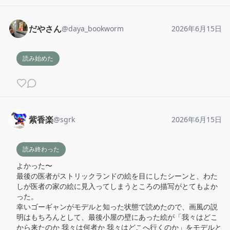
だやさん
@
daya_bookworm
2026年6月15日
読み始めた
紫香楽
@
sgrk
2026年6月15日
読み終わった
よかった〜

最後の医者がストリックランドの絵を目にしたシーンと、わた
しが医者の家の絵に見入ってしまうところの描写がとてもよか
った。

幸いゴーギャンがモデルと知った状態で読めたので、画風の説
明はもちろんとして、最後小屋の壁にあった絵が「我々はどこ
から来たのか 我々は何者か 我々はどこへ行くのか」をモデルと