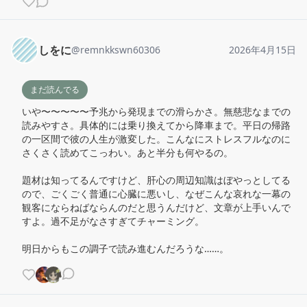
しをに
@
remnkkswn60306
2026年4月15日
まだ読んでる
いや〜〜〜〜〜予兆から発現までの滑らかさ。無慈悲なまでの
読みやすさ。具体的には乗り換えてから降車まで。平日の帰路
の一区間で彼の人生が激変した。こんなにストレスフルなのに
さくさく読めてこっわい。あと半分も何やるの。

題材は知ってるんですけど、肝心の周辺知識はぼやっとしてる
ので、ごくごく普通に心臓に悪いし、なぜこんな哀れな一幕の
観客にならねばならんのだと思うんだけど、文章が上手いんで
すよ。過不足がなさすぎてチャーミング。

明日からもこの調子で読み進むんだろうな……。