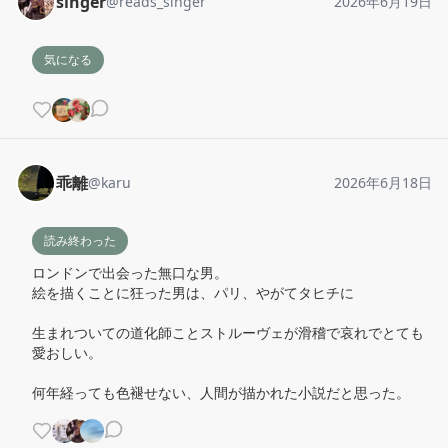
singer
@
reads_singer
2026年6月19日
気になる
乖離
@
karu
2026年6月18日
読み終わった
ロンドンで出会った無口な男。

絵を描くことに狂った男は、パリ、やがてタヒチに

生まれついての道化師ことストルーヴェが滑稽で哀れでとても
愛おしい。

何年経っても色褪せない、人間が描かれた小説だと思った。