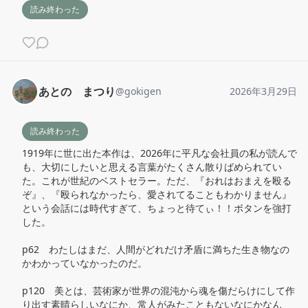
読み終わった
あとの まつり
@
gokigen
2026年3月29日
読み終わった
1919年に世に出た本作は、2026年に平凡な会社員の私が読んで
も、大切にしたいと思える言葉がたくさん散りばめられてい
た。これが世紀のベストセラー。ただ、『おれはおまえを殴る
ぞ』、『殴られなかったら、愛されてることもわかりません』
という会話には時代すぎて、ちょっと待てぃ！！ボタンを強打
した。

p62　わたしはまだ、人間がどれだけ矛盾に満ちた生き物なの
かわかっていなかったのだ。

p120　美とは、芸術家が世界の混沌から魂を傷だらけにして作
り出す素晴らしいなにか、常人がみたこともないなにかなん