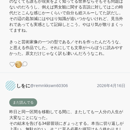
のなくても誰もが現実をよく知ってる世界ならそもそも問題は
ないのだろうし、例えば男女観に関する言説に対してはこの時
代だとこんな感じかーくらいで自分も総スルーしてた訳だし。

その辺の匙加減にはやはり知識が追いつかないけれど、見当外
れであっても実感として記録しとこう。やはり気が散りまくっ
てますね。

きっと芸術家像の一つの型である／それを作ったんだろうな、
と思える作品でした。それにしても文章がべらぼうに読みやす
かった。原文だけじゃなく訳も凄いんだろうなこれ。
しをに
@
remnkkswn60306
2026年4月16日
まだ読んでる
昨日と同一区間を移動してる間に、またしても一人分の人生が
大変なことになった。

その結末を告げる34節冒頭にぎょっとする。本当に切り返しが
上手い。無駄がない。そこに至る必要な描写はもう終わりまし