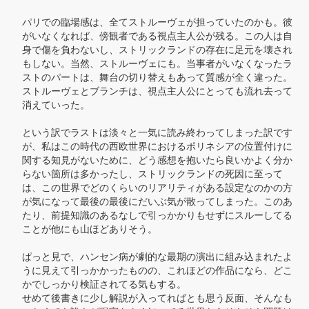
パリでの臨場感は、全てストルーヴェが担っていたのかも。彼
がいなくなれば、傍観者である視点主人公が残る。この人は自
身で傷を負わないし、ストリックランドの存在に足元を壊され
もしない。当然、ストルーヴェにも。当事者がいなくなったラ
ストのパートは、舞台の切り替えもあって質感が全く違った。
ストルーヴェとブランチは、視点主人公にとっても流れ去って
消えていった。

という訳でラストは淡々と一気に読み終わってしまった訳です
が、私はこの時代の西欧世界におけるポリネシアの位置付けに
関する知見がないために、どう感想を抱いたら良いかよく分か
らない箇所は多かったし、ストリックランドの死因に至って
は、この世界でどのくらいのリアリティがある設定なのかの方
が気になって最後の最後にだいぶ気が散ってしまった。このあ
たり、前提知識のあるなしで引っかかりもせずにスルーしてる
ことが他にも山ほどありそう。

ぱっと見で、ハンセン病が劇的な最期の演出に組み込まれたよ
うに見えて引っかかったものの、これほどの作品になら、どこ
かでしっかり検証されてる気もする。

せめて後書きに少し解説が入ってればとも思う反面、そんなも