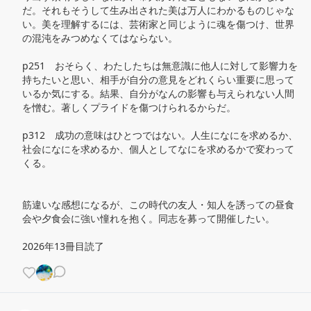
だ。それもそうして生み出された美は万人にわかるものじゃな
い。美を理解するには、芸術家と同じように魂を傷つけ、世界
の混沌をみつめなくてはならない。

p251　おそらく、わたしたちは無意識に他人に対して影響力を
持ちたいと思い、相手が自分の意見をどれくらい重要に思って
いるか気にする。結果、自分がなんの影響も与えられない人間
を憎む。著しくプライドを傷つけられるからだ。

p312　成功の意味はひとつではない。人生になにを求めるか、
社会になにを求めるか、個人としてなにを求めるかで変わって
くる。

筋違いな感想になるが、この時代の友人・知人を誘っての昼食
会や夕食会に強い憧れを抱く。同志を募って開催したい。

2026年13冊目読了