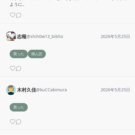
ように。
志報
@
shih0w13_biblio
2026年5月25日
買った
積ん読
木村久佳
@
kuCCakimura
2026年5月25日
買った