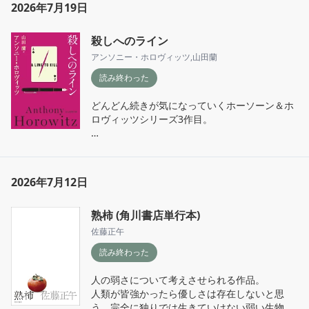
2026年7月19日
う。

その差にウッとダメージを受けることが多いの
殺しへのライン
だけど、よくよく読んでいると形は違えど現代
にも共通する部分があるのでは？と思えてき
アンソニー・ホロヴィッツ
,
山田蘭
て、追撃を喰らう。

読み終わった
前半は特に、作中の強固な倫理観、美醜や性差
どんどん続きが気になっていくホーソーン＆ホ
の常識に嬲られる主人公の様子が辛くて呻きな
ロヴィッツシリーズ3作目。

がら読んでいた。途中で耐えられなるかもと危
惧していたが、ふゆとりよ、つるやかめの江戸
今回は英国本土を離れ、文芸フェスで訪れた島
言葉特有の軽快さ、少し不思議な存在が折々に
が舞台。田舎の島らしい牧歌的な描写の中に、
ふゆの中から現れる場面に救われた。

そこはかとなく不穏さ漂う舞台が良い。

後半からは一気に道が開けたように思えて、ふ
2026年7月12日
ゆの築いたガストホイスが読者の私にとっても
殺人事件が発生してから始まる話ではなく、途
拠り所のように感じられた。

熟柿 (角川書店単行本)
中までは文芸フェスとイベントに関わる人々の
やり取りが導入となっている所も新鮮味があ
佐藤正午
生まれおちた瞬間から、私は“わたし”が定まっ
る。

ているのだろうか？“生まれもった性分”と称さ
読み終わった
れるものは、本当に1ミリも外的要因は無いの
解説にもある通り、本筋から外れる謎解きが発
だろうか？環境や外見に左右されない心根は存
人の弱さについて考えさせられる作品。

生して、その謎解きから派生して手掛かりを掴
在するのか？人という生き物が生まれてから死
人類が皆強かったら優しさは存在しないと思
んでいく構成が本当に秀逸。それで？それ
ぬまで、私達の心身に宿る｢いのち｣の所在につ
う。完全に独りでは生きていけない弱い生物だ