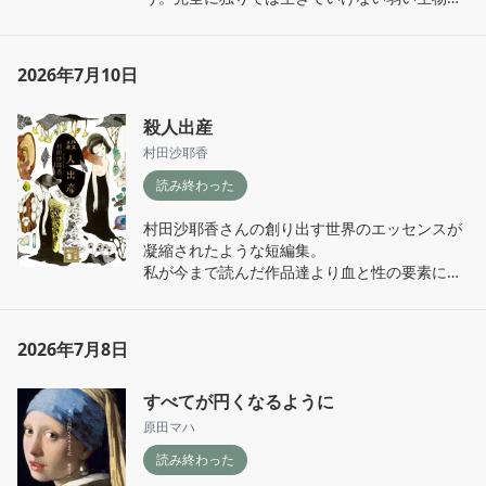
で？？と続きが気になり、どんどんページを捲
いて考えさせられる物語だった。

からこそ、酷く残酷になれるし、誰かに優しく
っていってしまう。

なれる。その両側面を丁寧な筆致で描いてい
る。

作品単体の殺人事件の真相についてもそうだ
2026年7月10日
特に心に残った一文

が、シリーズ全体でホーソーンの謎に迫る手法
「おいらはおいらをどうでもいいと思わなくな
序盤、主人公は同世代の女性で、彼女の状況に
も面白い。そして、その謎を追う存在が著者で
った。なにしろヒデさんが大切にするおいらだ
殺人出産
自分を重ね合わせながら読んだ。

あるホロヴィッツである所も魅力。

からな、どうでもいいはずがないんだ」

私だったらあの時、どうしただろう。

村田沙耶香
ミステリーのシリーズものを読む時、作者はこ
他人から受けた掛け値なしの愛によって、自分
同じ選択をしてしまったのではないか。

のお話をどう進めていくのだろう？と考えなが
を大切にすることができる。

読み終わった
それが間違っていると頭の片隅で理解していた
ら読んでいるけど、本シリーズは著者も読者側
対価を求めない親愛の尊さが沁みる文章だっ
として、動揺し混乱する感情を鎮めて｢見なか
に立ってくれているような気がして、100％仕
村田沙耶香さんの創り出す世界のエッセンスが
た。
ったフリをすることはできない｣と判断するこ
掛人という感覚がしない。

凝縮されたような短編集。

とはできるだろうか？勿論、そうすることが正
私が今まで読んだ作品達より血と性の要素に傾
義で、常識で、適切だ。けれど、私なら絶対正
ホーソーンの魅力的な人物像は勿論、ホロヴィ
いている。

しく行動すると言い切れるほどの自信は無い。

ッツの立ち位置が絶妙な面白さを生み出してい
るのだと感じる。
面白い、と単一的に表現するにはかなり現代社
本作には弱さを抱える様々な人間が登場する。

2026年7月8日
会の倫理観とズレがある世界だけど、その中に
その弱さが他者を傷つけ、自分自身をも傷つけ
漂っている現実にも通じる違和感、同調圧力に
る姿がまざまざと描かれる。読んでいてどうし
すべてが円くなるように
すり減る精神の描写が生々しく読み応えがあっ
ようもなく苦しくなる場面もあり、時折本を閉
た。

原田マハ
じて主人公の境遇に思いを馳せた。大阪の話が
短いお話なのに、色濃く印象に残る物語ばかり
特に辛い。でも、苦しみと同時にやってくる優
読み終わった
だった。

しさや希望は確かに存在する。どれだけ絶望し