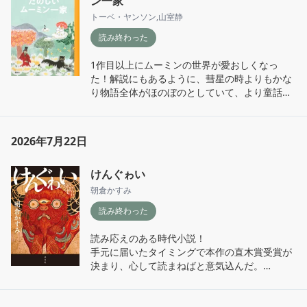
ン一家
する塩分」「大晦日の詩」が特に好き。

時代小説ももっと色々読んでいきたい！
と大衆から批判されかねない人もいる。

誰かを大切に想う最中のわたしよりも、誰かを
トーベ・ヤンソン
,
山室静
ただ、それが著者の紡ぐ文章の中でコミカルか
想う一歩手前の心や、大切とは違う感情も混じ
読み終わった
つ鮮やかに描かれており、読んでいるといつの
り合う心情に興味があるのかもしれない。

間にか愉快な気持ちになれる。

1作目以上にムーミンの世界が愛おしくなっ
最果タヒさんの言葉選びがとても好きなので、
た！解説にもあるように、彗星の時よりもかな
がっつりした恋愛小説というより、ラブコメ(コ
他の詩集も読んでみたい。エッセイも読みた
り物語全体がほのぼのとしていて、より童話ら
メディ色強めだが作中人物達は真剣)な作品で、
い！
しい雰囲気が漂う。

その系統が好きな人にはとても刺さる一冊。面
白かった！
飛行おにやモラン等の少し不気味な存在が、明
2026年7月22日
るい真っ直ぐな児童文学に少し北欧色をプラス
していて、それも素敵。どのキャラクターも、
けんぐゎい
ちょっと意地悪な所や利己的な部分があって、
でも根は心優しく親切。そこにどこか人間臭さ
朝倉かすみ
を感じて、彼らの憎めない愛らしさに魅了され
読み終わった
る。

読み応えのある時代小説！

スナフキンとムーミンの友情や、ムーミンママ
手元に届いたタイミングで本作の直木賞受賞が
がムーミントロールを見抜く時の深い愛がすご
決まり、心して読まねばと意気込んだ。

く良かった。

心があたたかくなって、朗らかな気持ちになれ
江戸を舞台にしていることもあり、女性の社会
る一冊。
的な役割や年齢の捉え方が現代とはかなり違