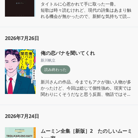
タイトルに心惹かれて手に取った一冊。

く、読んでいて面白かった。

短歌は時々読むけれど、現代の詩集はあまり触
れる機会が無かったので、新鮮な気持ちで読ん
時折、その年代の著名な人物や場所が文章の中
だ。

に登場しており(ラフカディオ・ハーンや夏目漱
石、凌雲閣など)、日本史や文学史を少し齧って
全編通して、「あなたとわたし」「ぼくとき
いるとより一層楽しめる。

2026年7月26日
み」の間に流れる感情、対人によって湧き出て
くる心の機微に焦点をあてて、言葉が綴られて
怪異の謎に迫るお話ではあるが、読み心地は軽
俺の恋バナを聞いてくれ
いる。

やかでアニメや漫画にメディアミックス化でき
新川帆立
そうな雰囲気がある。

同じ気持ちだ、と思える言葉もあれば、よくわ
他方で、霊達の残留思念を描く描写は丁寧で奥
読み終わった
からない、と感じる言葉もあった。

深い。廃仏毀釈や近代化改革に伴って切り捨て
それは、他者に向ける感情や愛について私がそ
られた存在に焦点を当てていて、それらに人情
新川さんの作品、今までもアクが強い人物が多
こまで深く考えてこなかったからかもしれな
を持って行動する主人公達には好感が持てる。

かったけど、今回は総じて個性強め。現実では
い。

関わりにくそうだなと思う反面、物語ではそう
だけど、これはどういう意味なんだろうと一つ
作品全体の緩急のつけ方が絶妙で、まだまだ深
いう人々がとても魅力的に見えてくる。

の詩に出会って思考するのはとても心地が良く
掘りできる部分もありそうなので、切実に続編
て、詩集を読んでいる間ずっと、自分が抱く心
が作られてほしい……！

個人的にはハイスペの起承転結が読んでいて気
を見つめ直す時間が出来た。とても素敵な読書
2026年7月24日
持ちよかった。あとオレサマも登場人物が皆憎
時間になった。

本作の著者が、最近観てかなり面白かった映画
めない良さがあり好き。

『木挽町のあだ討ち』の原作者だと知り、木挽
ムーミン全集［新版］2 たのしいムーミ
「天使について」「チャームポイント傷」「恋
町も原作を読んでみようと思った。

破れ鍋に綴じ蓋なカップルばかりで、一見する