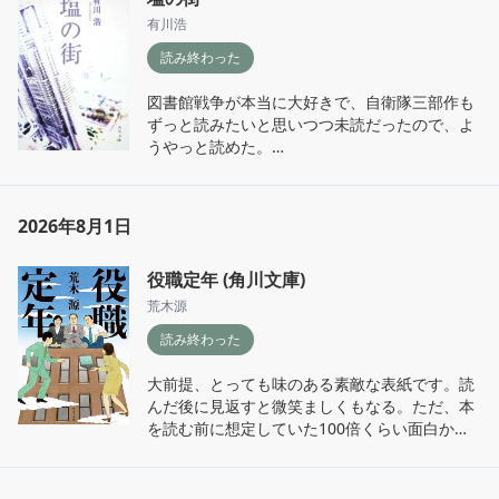
有川浩
読み終わった
図書館戦争が本当に大好きで、自衛隊三部作も
ずっと読みたいと思いつつ未読だったので、よ
うやっと読めた。

ライトノベルの良さとポストアポカリプスを題
材とした物語の重厚感を絶妙な匙加減で織り交
ぜた作品。超面白かった！！

2026年8月1日
真奈と秋庭のキャラも個性があってとても好
役職定年 (角川文庫)
き。図書戦の小牧さんと柴崎を100倍毒っ気に
塗れさせたみたいな入江さんも、人間の綺麗な
荒木源
だけではいられない部分で存分に立ち回ってく
読み終わった
れていて、良い味出してた。

大前提、とっても味のある素敵な表紙です。読
デビュー作でここまでしっかりと作家の癖とい
んだ後に見返すと微笑ましくもなる。ただ、本
うか、オリジナリティが立っているのが純粋に
を読む前に想定していた100倍くらい面白かっ
凄い。物語のベースはシリアスで読み応えがあ
た！！！！！本当にコミカルで楽しくてあっと
るのに時折コミカルで、キュンとして、感情の
いう間に読んだ。

機微を描く文章にはハッとさせられる。

もっとこの世に知られてほしい作品。
