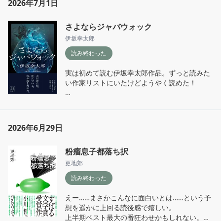
全ての作品を通して読んで、色々な食べ物小説
2026年7月1日
を楽しむのも良し、その時々の気分で読みたい
帝国劇場で観劇したことは無いけれど、ミュー
作家の文章を選ぶのも良し。「最後」と名のつ
さよならジャバウォック
ジカルや舞台を観に行く時の特別感や、公演中
く主題でも、どのお話も食と結びついているか
の没入感は本当に大好き。そういう観客目線で
伊坂幸太郎
らか、読んでいると前向きな気持ちなれる。

のお話もあれば、舞台の裏で働く縁の下の力持
読み終わった
ち達を描くお話もあり、劇場という空間を様々
私にとっての最後の晩餐はなんだろう。一緒に
な角度から愛でることが出来る一冊。

読み終わった人達と語り合いたくなるような、
実は初めて読む伊坂幸太郎作品。ずっと読みた
そんな作品だった。

い作家リストにいたけどようやく読めた！

私は特に、全編通して迷子の少年が好き。

実話に基づくエピソードが殆どだと思うけど、
どれも良かったけど、昔読んで印象に残ってい
ちょっとファンタジックなミステリーで面白
著者の文章によってどこか神秘的なヴェールを
たルート225の藤野千夜さんと再びめぐり逢え
い。タイトルの通り、アリスの世界を想起させ
纏う所も素敵。エレベーター係や着到板の名入
たことがとても嬉しい。
るような不可思議な空気が作中に終始漂ってい
れ係、幸運の椅子を見守る売店の人等、ほんと
2026年6月29日
る。

うに？と聞き返したくなる仕事の数々。それら
この違和感は何？どういう真相なの？と霧をか
に誠実に従事する彼らの姿はとてもあたたか
粉瘤息子都落ち択
き分けるように読み進める感覚がとても楽しか
い。

った。

更地郊
場所は違えど読み終わると観劇がより一層楽し
読み終わった
そうきたか！と思わず天を仰ぐ物語というより
みになる。私もいつか、新しく生まれ変わった
は、成程それなら合点がいくな、というお話。
帝国劇場を訪れてみたい。
えー……まさかこんなに面白いとは……という予
最後まで読んでもう一度読み直すと見えてくる
想を遥かに上回る読後感で嬉しい。

世界がまた変わる気がする。

上半期ベスト最大の番狂わせかもしれない。
