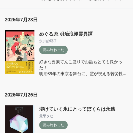
パンの豆知識が入るのも楽しくて、作る工程が
しかし、そうした局面に遭遇した時に各々の主
作品となっている。

詳しく描かれている点も好き。

張を「どうせわかってもらえない。」「説明す
私達が普段訪れるパン屋さんのパンが、人の手
るだけ無駄だ。」と勝手に諦めるのは良くな
腹にズドンとくる重みは無いが、久しぶりに本
によって作られたものだということを改めて実
2026年7月28日
い。相互に歩み寄る姿勢が肝要なのだ。

を読みたいな、ミステリーあまり読んだことな
感させてくれる。

当たり前だけど忘れがちな考え方を再認識させ
いけど読んでみたい！と言った人にはぴったり
てくれる小説だった。
めぐる糸 明治浪漫霊異譚
の一冊。

小春の漫画家としての今後や、ノスティモで働
永井紗耶子
く皆のその先がもっと読みたいので3巻も出て
章立てが5つのパンで構成されており、焼き立
欲しいなあ…！
読み終わった
ての美味しそうな香りが漂うパン屋さんを舞台
に物語が進む。読んでいると登場するパンが無
好きな要素てんこ盛りでお話もとても良かっ
性に美味しそうで、パン屋さんに足を運びたく
た！

なる。

明治39年の東京を舞台に、霊が視える苦労性な
帝大生の青年と心霊現象に目がない子爵家の次
インタビュー記事を読むと、実際に豊中市にあ
男が繰り広げる霊異譚。

るお店をモデルに、作中のいくつかのパン屋さ
んを描いているそうなので、私も小春達のよう
2026年7月26日
霊媒体質キャラ➕霊感ゼロだが強い守護を持つ
にカレーパン巡りがしてみたくなった。2巻も
オカルト好きなキャラは、怪異を扱う作品では
楽しみ！
溶けていく氷にとってぼくらは永遠
鉄板コンビ。何パターンでも読みたくなるし、
間違いなくわくわくさせてくれる。

最果タヒ
本作の2人はその役割を担いつつ、貧富の差階
読み終わった
級の差が薄ら残る時代特有の立場関係も併せ持
っている。この明治の空気感が何とも味わい深