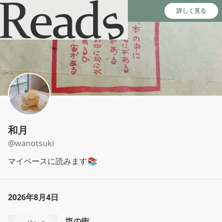
Reads - 読書のSNS＆記録アプリ
詳しく見る
和月
@
wanotsuki
マイペースに読みます📚
2026年8月4日
塩の街