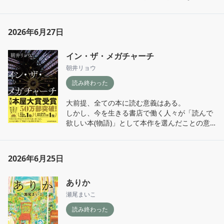
作品内で「人間程温厚で残忍な存在は他にいな
どういうあらすじの本ですか？と聞かれても、
い｣という言葉が出てくる。人間という生物に
絶対この面白さを十分に伝えられない気がす
ついて、温厚さを理性、残忍さを本能とする見
2026年6月27日
る。

方もあるかもしれない。しかし、本作が伝えた
とにかく読んで！と言いたくなる本。令和の文
いことはそうした性悪説とは異なるように感じ
イン・ザ・メガチャーチ
学を読んだなぁ、という新鮮な気持ちになる。

られた。

言語センスや主体の思考を落とし込む文の連な
朝井リョウ
り、一定速度で進み続けるのに突然ギアがかか
人間の理性によって押さえつけられている部分
読み終わった
ったりする緩急の付け方、全てがエキサイティ
が物語の核となり、その情動が爆発する終盤は
ング。楽しい。

読み応え抜群。

大前提、全ての本に読む意義はある。

漫才と純文学と若者のSNSコミュニケーション
少し近未来的な世界観ながら、人間を人間たら
しかし、今を生きる書店で働く人々が「読んで
を良い感じにMIXしたような、何とも形容し難
しめるものとは何か？という現実に即したテー
欲しい本(物語)」として本作を選んだことの意
い面白さに溢れている。

マについて考えさせられる作品だった。

義について深く考えさせられて、納得できる作
例えば

次は敢えて初期作のオーデュボンを読んでみた
品だった。

「エクセル人間になる適合手術にも失敗して、
い。
一年目が終わる頃には会社という独裁国家でエ
2026年6月25日
『正欲』、『生殖記』、そして『イン・ザ・メ
クセル部族による村八分を食らっていた。」

ガチャーチ』。著者が本屋大賞のスピーチで、
この何とも奇天烈な物言いでありながら、意味
ありか
これらの三作は生きる推進力を描いていると話
はきちんと伝わってくる文の癖が良い。普段生
していた所が印象に残っている。たしかに、社
瀬尾まいこ
きていて思い浮かばない言葉達がぽんぽん飛び
会構造や集団の中の個について凄まじい解像度
出てくる所が面白いのかもしれない。

読み終わった
で言語化した作品だなぁという感想は共通して
いる。
