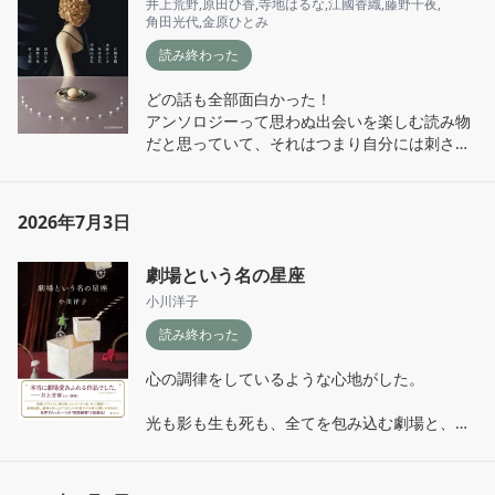
井上荒野
,
原田ひ香
,
寺地はるな
,
江國香織
,
藤野千夜
,
と思えた。

キャラクターも良い。

角田光代
,
金原ひとみ
小石と蓮杖の軽快な掛け合いはザ凸凹探偵助手
原田マハさんの作品を今回初めて読んだので、
読み終わった
コンビのようで、4章以降の展開含めてすごく
今積読してしまっている他の作品も、この熱が
好きなバディ。プロローグが何を意味するのか
冷めないうちに近々読もうと決意した。
どの話も全部面白かった！

考えながら読み進めていたけれど、その大枠の
アンソロジーって思わぬ出会いを楽しむ読み物
謎を一旦忘れるくらい章ごとの謎も面白い。

だと思っていて、それはつまり自分には刺さら
ない作品も含む覚悟が必要な本。

読みやすい文章、個性が際立ち想像しやすい登
だけど、今回はそれぞれの著者の作風含めてど
場人物達、明確に提示された犯行。読者が入り
れも味わい深く、全て好ましかった。

2026年7月3日
込みやすい舞台設定の中で、想定以上にしっか
りとした真相に辿り着く軌跡が、とてもわくわ
「最後の晩餐」をテーマに、様々な年代、場所
くする読書体験となった。

劇場という名の星座
で登場人物達が食に思いを馳せる。

続編が9月刊行とのことで、本当に楽しみ！
江國香織氏、金原ひとみ氏、角田光代氏と続
小川洋子
き、もうこの時点でそれぞれの書き癖という
読み終わった
か、特徴がこれでもかと出ていて大好き。

寺地はるなさん原田ひ香さんは今回初めて読ん
心の調律をしているような心地がした。

だけど、他の著作も読みたくなる面白さだっ
た。

光も影も生も死も、全てを包み込む劇場と、そ
後に続くお2人も短編とは思えない重厚さがあ
の空間を愛している人々の物語。

る物語で、本当に素晴らしかった。

現実の色々な疲弊をやわらかく解きほぐしてく
れるような短編集だった。
