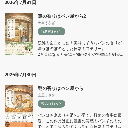
読んで後悔しない純度100で面白い作品だっ
2026年7月31日
た。

生命保険会社の人事課に転職した主人公が、隙
次は『空の中』！空自も楽しみだ〜！
謎の香りはパン屋から2
あらばサボるシニア社員(いわゆる窓際族)をあ
の手この手で切ろうと奮闘する話。シニア社員
土屋うさぎ
も伊達に歳を重ねていないので、同盟を組み対
読み終わった
抗する。追い出したい側と居座りたい側、二組
の抗争自体とてつもなく面白く、読み応え抜群
続編も面白かった！美味しそうなパンの香りが
なのだが、その大筋と並行して起こるとある問
漂うほのぼのとした日常ミステリー。

題が物語に拍車をかける。ハラハラドキドキし
2巻目になると登場人物のクセや特徴にも馴染
て、終幕に辿り着くとしっかり腹落ちできる展
んできて、一層読みやすく感じられた。パンも
開。

全体的に続編のラインナップが好きなものが多
エンタメお仕事小説として大満足の一冊だっ
かったので嬉しい。

た。

2026年7月30日
謎解き場面も入り方が前回より自然になった気
特に好きだった一文

謎の香りはパン屋から
がして良かった。著者は事件の内容から構成を
「理解するための知性が欠けているわけではな
組んでいるのかな？謎を起こすきっかけとなっ
土屋うさぎ
い。分かり合う手間を厭う側にも問題はあ
た人達の犯行の動機が、結構極端な言動から来
る。」

読み終わった
るものが多かった気がする。でもお話のまとめ
会社に勤めていると、どうしても世代間や部署
方が上手いのでそこまでノイズにはならなかっ
毎の軋轢が大なり小なり生じる。複数の人が集
パンはお米よりも消化が早く、軽めの食事に最
た。

まって共同でお金を稼ぐ上で、致し方ない部分
適。この作品は正に読書の質感もパンそのもの
もあるだろう。

で、とても読みやすく和やかな日常ミステリー