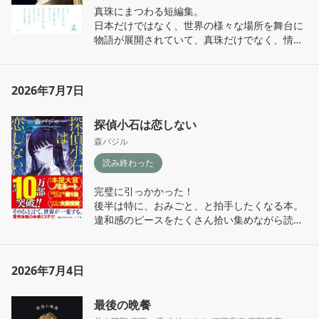
たとしても、大抵の場合明日は何食わぬ顔をし
真珠にまつわる短編集。

賛否わかれるだろうな〜という読後感だったけ
てやってくる。

日本だけではなく、世界の様々な場所を舞台に
れど、作中の言葉で表現するとすれば、｢みん
物語が展開されていて、真珠だけでなく、情景
な清らかだからこそ、他の人の清潔な世界を受
闇と光が交錯する世界で、ひとりの女性が過ご
描写にも魅了された。世界の美術に造詣の深い
け入れることができない。｣

した数十年。不幸のどん底と断じることも出来
著者ならではの視点が素敵。色んな国に行って
今の、2026年の倫理で生きる私にとって受け入
そうな始まりだが、読み終えた時に小さな光を
みたくなる作品だった。

れ難い常識だとしても、その考えを悪だ穢れだ
2026年7月7日
見出せる物語。作中の最後の地で、かおりさん
と喚くのは単にそれを良しとしない現代で生活
の世界に2人の登場人物が増えたことがとても
ずっとみてみたかった｢真珠の耳飾りの少女｣が
している｢私｣の都合だ。

嬉しい。彼女の人生にはまだ先があり、出会い
探偵小石は恋しない
展示される美術館のチケットの争奪戦に連敗
作中で蝉スナックに順応する人々と、現実でカ
と別れの連鎖は続くだろう。時間軸の重なりと
中。そして、今月鳥羽の英虞湾近辺に観光予
森バジル
タツムリパックをする人々の違いなんて、実は
共にピリオドを打つ著者の構成力が個人的には
定。好きなアーティストがパールジュエリーで
存在しないのだと思う。

とても好き。

読み終わった
有名な日本企業のブランドパートナーに就任。 

きっと今も、日本のどこかで彼女達は暮らして
私事ながら、現況を踏まえると実にタイムリー
私は割とマジョリティが掲げるルールに対して
完璧に引っかかった！

いる。そんな気がする。

な本で、読み進めていてすごく嬉しかった。

唯唯諾諾とした態度で接する性格なので、村田
後半は特に、おみごと、と拍手したくなる本。

それに、元々真珠のまろやかな光沢のある美し
さんの作品を読む度に世界の理を見つめ直す時
違和感のピースをたくさん拾い集めながら読ん
今の時点で本屋大賞ノミネート作品のうち8作
さが好きだったので、読んでいてとても幸福な
間をとれる気がしてとても好き。まだまだ読め
でいるのに、なかなか真相に辿り着けなくて、
を読み終えたけど、現状一二を争うくらい、読
心持ちになった。

ていない作品があるので、もっと読んでいきた
最後にはなるほど！と思わせてくれる。

めてよかったと思える作品でした。
い。
いかに己が確率の高い方で文脈を読んでいるか
一生懸命に働く女性達の姿を様々な角度で描い
2026年7月4日
自覚させられる。伏線はたくさん張られてい
ている所も良かった。｢あの日のエール｣が特に
て、読み返して真相を紐解くところまで二度楽
好き。背中に手を添えて励まして貰ったような
最後の晩餐
しめる。

読後感があり、自分も毎日を頑張って生きよう