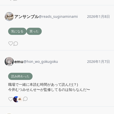
アンサンブル
@
reads_suginaminami
2026年1月8日
気になる
買った
emu
@
hon_wo_gokugoku
2026年1月7日
読み終わった
職場で一緒に本読む時間があって読んだ(？)

今井むつみせんせ〜が監修してるのは知らなんだ〜