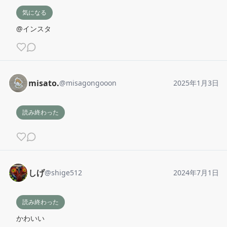
気になる
@インスタ
misato.
@
misagongooon
2025年1月3日
読み終わった
しげ
@
shige512
2024年7月1日
読み終わった
かわいい