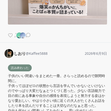
しおり
@
Kaffee5888
2026年6月9日
読み終わった
子供のいい間違いをまとめた一冊。さらっと読めるので隙間時
間に。

子供ってほぼゼロの状態から言語を学んでいかないといけない
のでやっぱり大変だなぁとつくづく思った。少ない言語能力で
目の前にある事象や自分の感情を表現しようと努力する姿はか
なり愛おしい。やはり小さい頃に近くの大人がたくさんお話を
したり本を読んだりすることは大切なのだなぁと思った。

自分も何かいい間違いしてたかなぁ……思い出せないな……