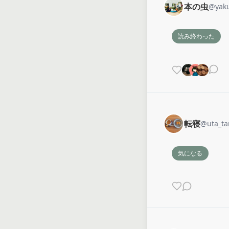
本の虫
@
yak
読み終わった
転寝
@
uta_t
気になる