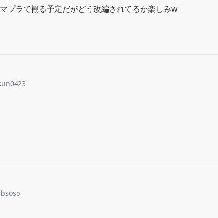
マプラで観る予定だがどう改編されてるか楽しみw
kun0423
ibsoso