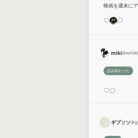
映画を週末にア
miki
@
wmik
読み終わった
ギブソソ
@
g