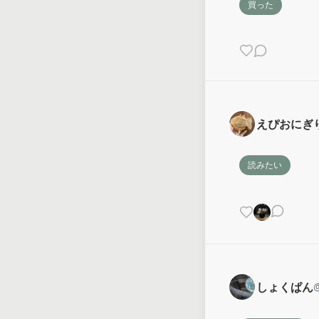
買った
えぴおにぎ
読みたい
しょくぱん