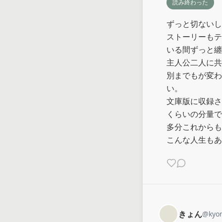
読み終わった
ずっと切ないし
ストーリーもテ
いる間ずっと纏
主人公二人に共
別までもが変わ
い。

文庫版に収録さ
くらいの分量でS
多分これからも
こんな人生もあ
きょん
@
kyo