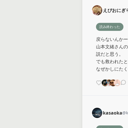
えぴおにぎ
読み終わった
戻らないんかー
山本文緒さんの
説だと思う。

でも救われたと
なぜかしにたく
kasaoka
@