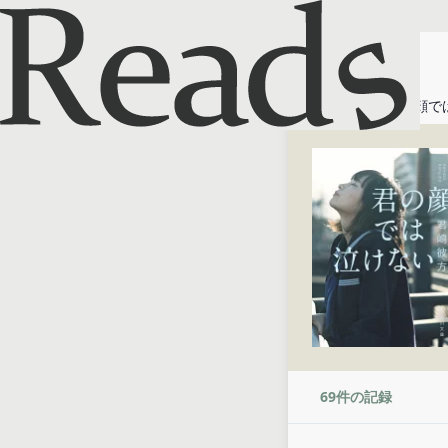
ホーム
君の顔で
69
件の記録