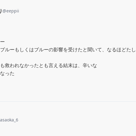
り
@
eeppii
ー

ブルーもしくはブルーの影響を受けたと聞いて、なるほどたし
も救われなかったとも言える結末は、辛いな

なった
kasaoka_6