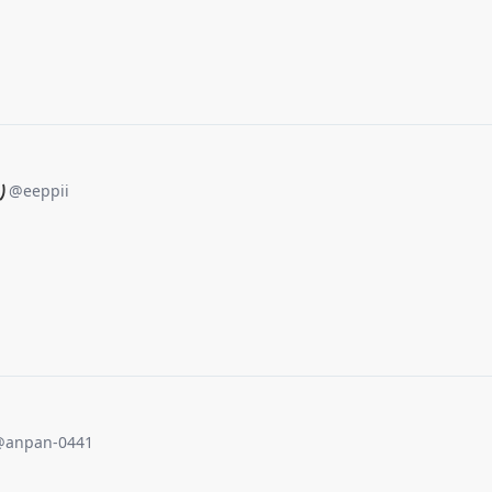
り
@
eeppii
@
anpan-0441