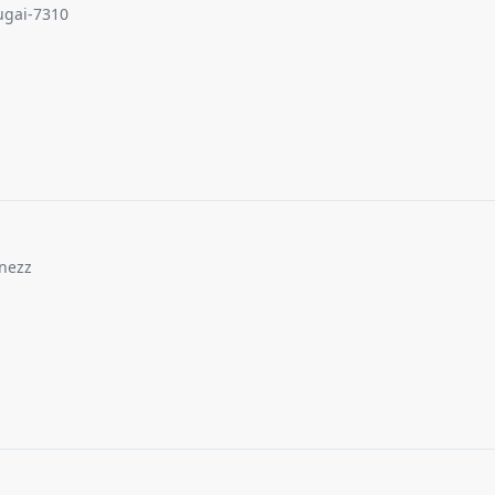
ugai-7310
anezz