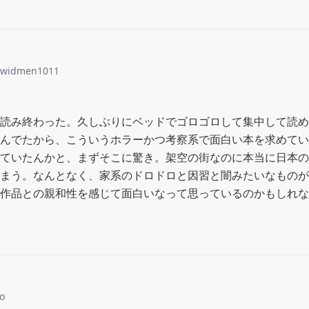
hwidmen1011
読み終わった。久しぶりにベッドでゴロゴロして集中して読め
んでたから、こういうホラーかつ考察系で面白い本を求めてい
ていたんかと、まずそこに驚き。架空の街なのに本当に日本の
まう。なんとなく、家系のドロドロと因習と闇みたいなものが
作品との親和性を感じて面白いなって思っているのかもしれな
o