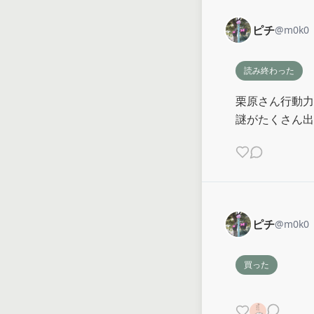
ピチ
@
m0k0
読み終わった
栗原さん行動力
謎がたくさん出
ピチ
@
m0k0
買った