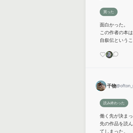
買った
面白かった。

この作者の本は
自叙伝というこ
干物
@
ofton
読み終わった
働く先が決まっ
先の作品を読ん
てしまった。
