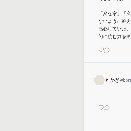
「変な家」「変
ないように抑え
感心していた。
的に読む力を鍛
たかぎ
@
bor