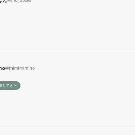
はん
@
inu_books
ho
@
mimimimiho
借りてきた