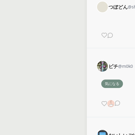
つぼどん
@
s
ピチ
@
m0k0
気になる