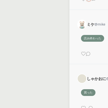
ミケ
@
mike
読み終わった
しゃかおに
買った