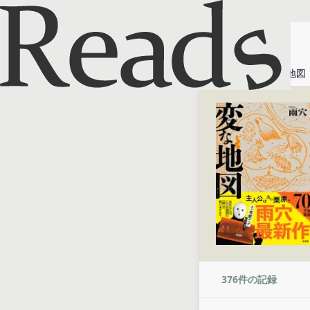
ホーム
変な地図
376
件の記録