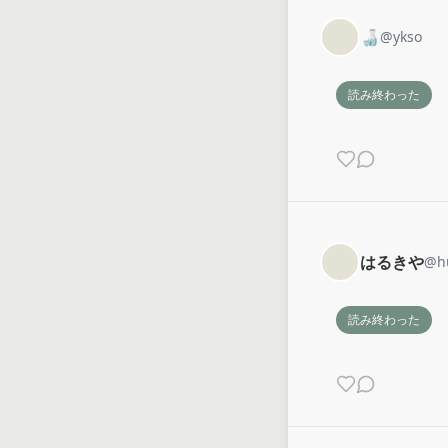
🍶
@
ykso
読み終わった
はるきや
@
h
読み終わった