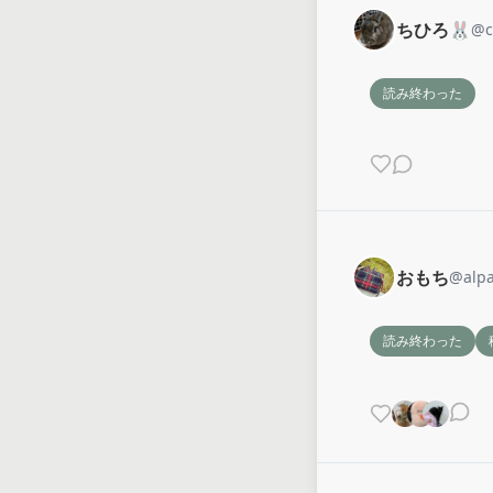
ちひろ🐰
@
c
読み終わった
おもち
@
alp
読み終わった