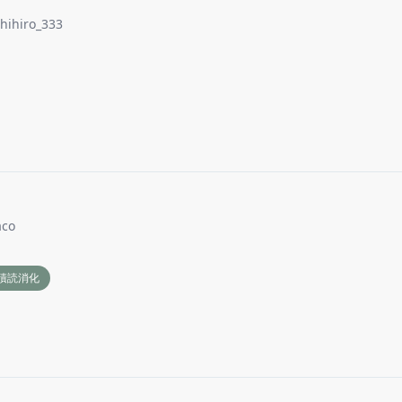
hihiro_333
aco
積読消化