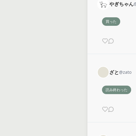
やぎちゃん
買った
ざと
@
zato
読み終わった