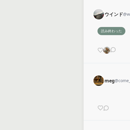
ウインド
@
w
読み終わった
meg
@
come