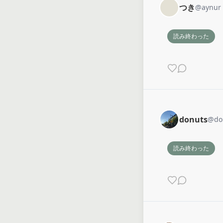
つき
@
aynur
読み終わった
donuts
@
do
読み終わった