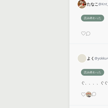
たなこ
@
Knt
読み終わった
よく
@
yokku
読み終わった
ぐ、、、、ぐぐ