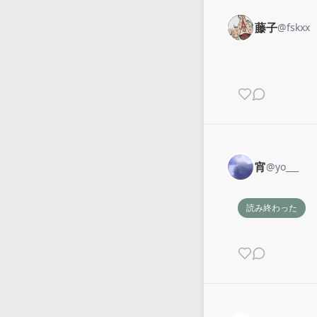
藤子
@
fskxx
宵
@
yo___
読み終わった